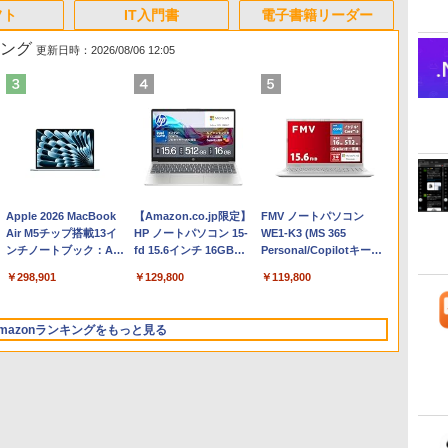
フト
IT入門書
電子書籍リーダー
キング
更新日時：2026/08/06 12:05
Apple 2026 MacBook
【Amazon.co.jp限定】
FMV ノートパソコン
Air M5チップ搭載13イ
HP ノートパソコン 15-
WE1-K3 (MS 365
ンチノートブック：AI
fd 15.6インチ 16GBメ
Personal/Copilotキー搭
とApple Intelligence、
モリ 512GB SSD イン
載/Win 11/15.6型/Core
￥298,901
￥129,800
￥119,800
13.6インチLiquid
テル Core 5
i5/16GB/SSD 512GB/ホ
Retinaディスプレイ、
ワイト)
24GBユニファイドメモ
FMVWK3E15W_AZ
mazonランキングをもっと見る
リ、1TB SSDストレー
ジ、12MPセンターフレ
ームカメラ、日本語キ
ーボード、Touch ID -
スカイブルー