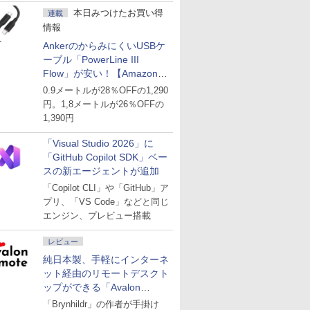
本日みつけたお買い得
連載
情報
AnkerのからみにくいUSBケ
ーブル「PowerLine III
Flow」が安い！【Amazon暮
らし応援サマーSale】
0.9メートルが28％OFFの1,290
円。1,8メートルが26％OFFの
1,390円
「Visual Studio 2026」に
「GitHub Copilot SDK」ベー
スの新エージェントが追加
「Copilot CLI」や「GitHub」ア
プリ、「VS Code」などと同じ
エンジン、プレビュー搭載
レビュー
純日本製、手軽にインターネ
ット経由のリモートデスクト
ップができる「Avalon
remote」
「Brynhildr」の作者が手掛け