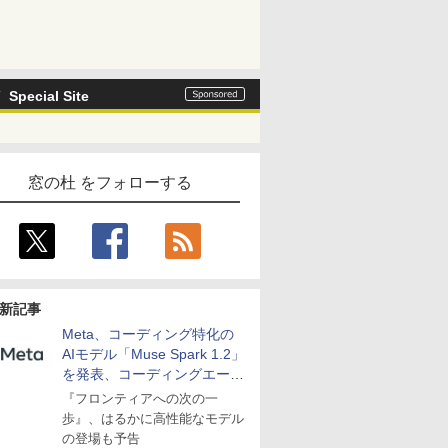
Special Site
窓の杜 をフォローする
新記事
Meta、コーディング特化の
AIモデル「Muse Spark 1.2」
を発表、コーディングエージ
ェント「Muse Code」も
『フロンティアへの次の一
歩』、はるかに高性能なモデル
の登場も予告