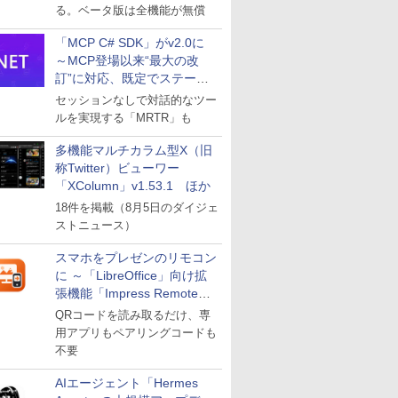
る。ベータ版は全機能が無償
「MCP C# SDK」がv2.0に
～MCP登場以来“最大の改
訂”に対応、既定でステート
レスへ
セッションなしで対話的なツー
ルを実現する「MRTR」も
多機能マルチカラム型X（旧
称Twitter）ビューワー
「XColumn」v1.53.1 ほか
18件を掲載（8月5日のダイジェ
ストニュース）
スマホをプレゼンのリモコン
に ～「LibreOffice」向け拡
張機能「Impress Remote」
が公開
QRコードを読み取るだけ、専
用アプリもペアリングコードも
不要
AIエージェント「Hermes