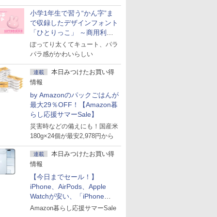
小学1年生で習う“かん字”ま
で収録したデザインフォント
「ひとりっこ」 ～商用利用
OK
ぽってり太くてキュート、パラ
パラ感がかわいらしい
本日みつけたお買い得
連載
情報
by Amazonのパックごはんが
最大29％OFF！【Amazon暮
らし応援サマーSale】
災害時などの備えにも！国産米
180g×24個が最安2,978円から
本日みつけたお買い得
連載
情報
【今日までセール！】
iPhone、AirPods、Apple
Watchが安い、「iPhone
Air」256GB版が139,800円な
Amazon暮らし応援サマーSale
ど