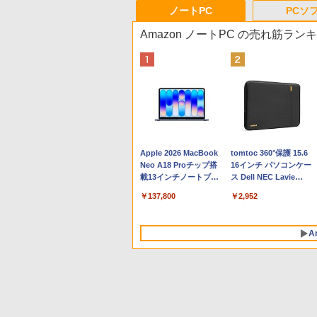
ノートPC
PCソ
Amazon ノートPC の売れ筋ラン
Apple 2026 MacBook
tomtoc 360°保護 15.6
Neo A18 Proチップ搭
16インチ パソコンケー
載13インチノートブッ
ス Dell NEC Lavie
ク：AIとApple
ASUS HP dynabook
￥137,800
￥2,952
Intelligenceのために設
Lenovo対応
計、Liquid Retinaディ
スプレイ、8GBユニフ
A
ァイドメモリ、512GB
SSDストレージ、
1080p FaceTime HDカ
メラ、Touch ID - イン
ディゴ