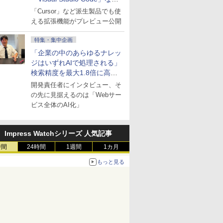
にも開放
「Cursor」など派生製品でも使
える拡張機能がプレビュー公開
特集・集中企画
「企業の中のあらゆるナレッ
ジはいずれAIで処理される」
検索精度を最大1.8倍に高め
た「GMO AI RAG」は無償の
開発責任者にインタビュー、そ
OSS版で「1社1RAG」を目
の先に見据えるのは「Webサー
指す
ビス全体のAI化」
Impress Watchシリーズ 人気記事
時間
24時間
1週間
1カ月
もっと見る