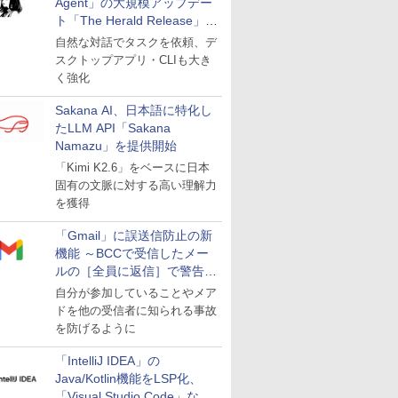
Agent」の大規模アップデー
ト「The Herald Release」が
公開
自然な対話でタスクを依頼、デ
スクトップアプリ・CLIも大き
く強化
Sakana AI、日本語に特化し
たLLM API「Sakana
Namazu」を提供開始
「Kimi K2.6」をベースに日本
固有の文脈に対する高い理解力
を獲得
「Gmail」に誤送信防止の新
機能 ～BCCで受信したメー
ルの［全員に返信］で警告を
表示
自分が参加していることやメア
ドを他の受信者に知られる事故
を防げるように
「IntelliJ IDEA」の
Java/Kotlin機能をLSP化、
「Visual Studio Code」など