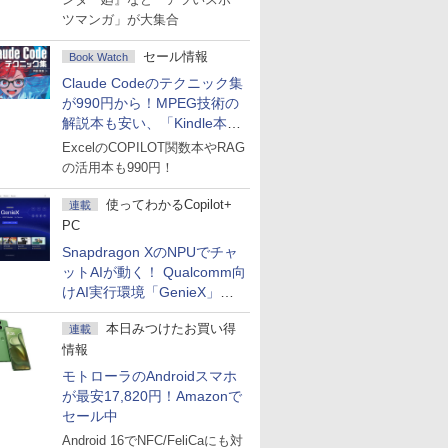
ツマンガ」が大集合
セール情報
Book Watch
Claude Codeのテクニック集
が990円から！MPEG技術の
解説本も安い、「Kindle本サ
マーセール」第2弾開始！
ExcelのCOPILOT関数本やRAG
の活用本も990円！
使ってわかるCopilot+
連載
PC
Snapdragon XのNPUでチャ
ットAIが動く！ Qualcomm向
けAI実行環境「GenieX」を
試してみた
本日みつけたお買い得
連載
情報
モトローラのAndroidスマホ
が最安17,820円！Amazonで
セール中
Android 16でNFC/FeliCaにも対