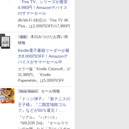
「Fire TV」シリーズが最安
4,980円！Amazonデバイス
のサマーセール
4K/Wi-Fi 6対応の「Fire TV 4K
Plus」は2,000円OFFの7,980円
本日みつけたお買い得
連載
情報
Kindle電子書籍リーダーが最
大8,000円OFF！Amazonデ
バイスがサマーセール中
カラー版「Kindle Colorsoft」が
31,980円。「Kindle
Paperwhite」は5,000円OFF
セール情報
Book Watch
『ドッジ弾子』『新テニスの
王子様』『二階堂地獄ゴル
フ』などが50％還元！
Amazonマンガ週末セール
『リアル』『ハナバス』
『MAJOR 2nd』『オールラウ
ンダー廻』など「アツいスポー