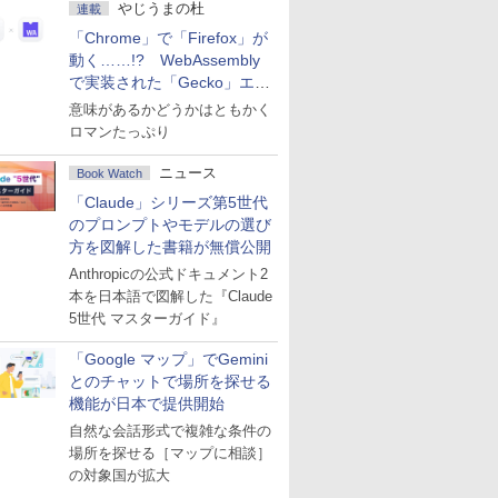
やじうまの杜
連載
「Chrome」で「Firefox」が
動く……!? WebAssembly
で実装された「Gecko」エン
ジン
意味があるかどうかはともかく
ロマンたっぷり
ニュース
Book Watch
「Claude」シリーズ第5世代
のプロンプトやモデルの選び
方を図解した書籍が無償公開
Anthropicの公式ドキュメント2
本を日本語で図解した『Claude
5世代 マスターガイド』
「Google マップ」でGemini
とのチャットで場所を探せる
機能が日本で提供開始
自然な会話形式で複雑な条件の
場所を探せる［マップに相談］
の対象国が拡大