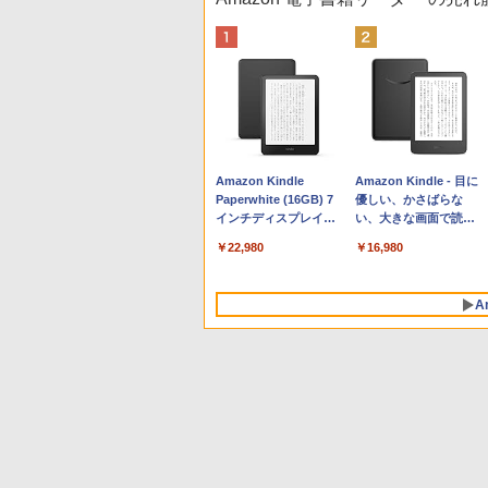
Apple 2026 MacBook
Robloxギフトカード -
生成AIパスポート公式
Amazon Kindle
tomtoc 360°保護 15.6
Microsoft Office
AIイラスト表現辞典: 思
Amazon Kindle - 目に
Neo A18 Proチップ搭
800 Robux 【限定バー
テキスト 第４版
Paperwhite (16GB) 7
16インチ パソコンケー
Home & Business
い通りの絵を引き出す
優しい、かさばらな
載13インチノートブッ
チャルアイテムを含
インチディスプレイ、
ス Dell NEC Lavie
2024(最新 永続版)|オン
プロンプトの言葉 AI画
い、大きな画面で読み
￥1,766
ク：AIとApple
む】 【オンラインゲー
色調調節ライト、12週
ASUS HP dynabook
ラインコード
像生成シリーズ (はぴー
やすい、6週間持続バッ
￥162,598
￥1,300
￥22,980
￥2,952
￥39,582
￥480
￥16,980
Intelligence、Liquid
ムコード】 ロブロック
間持続バッテリー、広
Lenovo対応
版|Windows11、
イラストLabo)
テリー、6インチディス
Retinaディスプレイ、
ス | オンラインコード
告なし、ブラック
10/mac対応|PC2台
プレイ電子書籍リーダ
8GBメモリ、512GB
版
ー、ブラック、16GB、
A
SSD、1080p FaceTime
広告なし
HDカメラ、Touch ID -
インディゴ + 3年延長
AppleCare+ for 13イン
チMacBook Neo(A18
Pro)|ダウンロード版