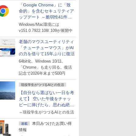
「Google Chrome」に「致
命的」を含むセキュリティア
ップデート ～脆弱性41件に
対処
Windows/Mac環境には
v151.0.7922.108/.109が展開中
老舗のマウスユーティリティ
「チューチューマウス」がAI
の力を借りて15年ぶりに復活
64bit化、Windows 10/11、
「Chrome」も走り回る。復活
記念で2026年末まで500円
現役学生がつづるAIとの生活
【自分なら選ばない一日を考
えて】 空いた午後をチャッ
ピーに捧げたら、思わぬ絶景
に出会った話
～現役学生がつづるAIとの生活
本日みつけたお買い得
連載
情報