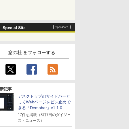
Special Site
窓の杜 をフォローする
新記事
デスクトップのサイドバーと
してWebページをピン止めで
きる「Demobar」v1.1.0 ほ
か
17件を掲載（8月7日のダイジェ
ストニュース）