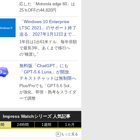
応した「Motorola edge 60」は
25％OFFの44,820円
「Windows 10 Enterprise
LTSC 2021」のサポート終了
迫る、2027年1月12日まで
～ESUは9月1日から販売
1年目は1台61米ドル、毎年倍額
で最長3年。あくまで移行へ
の“橋渡し”
無料版「ChatGPT」にも
「GPT-5.6 Luna」が開放、
テキストチャットは無制限へ
Plus/Proでも「GPT-5.6 Sol」
が強化、即答・熟考をスライダ
ーで調整
Impress Watchシリーズ 人気記事
時間
24時間
1週間
1カ月
もっと見る