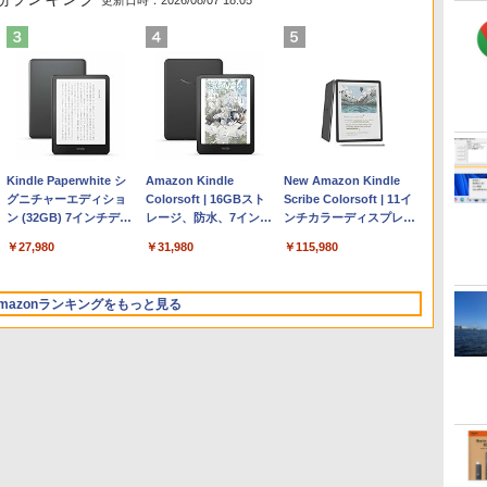
更新日時：2026/08/07 18:05
Apple 2026 MacBook
Robloxギフトカード -
ClaudeCode いちばん
Kindle Paperwhite シ
【Amazon.co.jp限定】
Robloxギフトカード -
1冊ですべて身につく
Amazon Kindle
FMV ノートパソコン
Windows版 | Minecraft
FM TOWNS ハイパー・
New Amazon Kindle
Air M5チップ搭載13イ
2,000 Robux 【限定バ
やさしい 教科書: 非エ
グニチャーエディショ
HP ノートパソコン 15-
1000 Robux 【限定バ
HTML & CSSとWebデ
Colorsoft | 16GBスト
WE1-K3 (MS 365
(マインクラフト): Java &
カタログ: 本体ハードウ
Scribe Colorsoft | 11イ
ンチノートブック：AI
ーチャルアイテムを含
ンジニア 初心者 素人
ン (32GB) 7インチディ
fd 15.6インチ 16GBメ
ーチャルアイテムを含
ザイン入門講座［第2
レージ、防水、7インチ
Personal/Copilotキー搭
Bedrock Edition | オンラ
ェア・市販ソフトウェア
ンチカラーディスプレ
とApple Intelligence、
む】 【オンラインゲー
でも安心 使い方 マニュ
スプレイ、明るさ自動
モリ 512GB SSD イン
む】 【オンラインゲー
版］
カラーディスプレイ、
載/Win 11/15.6型/Core
インコード版
のパーフェクトリストと
イ、64GBストレージ、
￥261,414
￥3,200
￥99
￥27,980
￥129,800
￥1,600
￥1,292
￥31,980
￥139,880
￥3,600
￥1,600
￥115,980
13.6インチLiquid
ムコード】 ロブロック
アル AI副業にもコンテ
調整、色調調節ライ
テル Core 5
ムコード】 ロブロック
色調調節ライト、最大8
i5/16GB/SSD 512GB/ホ
最新エミュレータ紹介
ノート機能搭載、明るさ
Retinaディスプレイ、
ス | オンラインコード
ンツ作成にもKindle出
ト、12週間持続バッテ
ス |オンラインコード版
週間持続バッテリー、
ワイト)
自動調整、色調調節ライ
16GBユニファイドメモ
版
版にも！ 非エンジニア
リー、広告なし、メタ
広告無し、ブラック
FMVWK3E15W_AZ
ト、プレミアムペン付
mazonランキングをもっと見る
リ、1TB SSDストレー
のためのAIコーディン
リックブラック
(2025年発売)
き、グラファイト
ジ、12MPセンターフレ
グ入門シリーズ
ームカメラ、日本語キ
ーボード、Touch ID -
シルバー