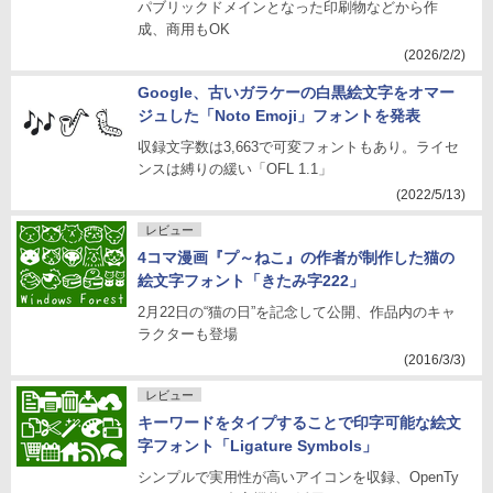
パブリックドメインとなった印刷物などから作
成、商用もOK
(2026/2/2)
Google、古いガラケーの白黒絵文字をオマー
ジュした「Noto Emoji」フォントを発表
収録文字数は3,663で可変フォントもあり。ライセ
ンスは縛りの緩い「OFL 1.1」
(2022/5/13)
レビュー
4コマ漫画『プ～ねこ』の作者が制作した猫の
絵文字フォント「きたみ字222」
2月22日の“猫の日”を記念して公開、作品内のキャ
ラクターも登場
(2016/3/3)
レビュー
キーワードをタイプすることで印字可能な絵文
字フォント「Ligature Symbols」
シンプルで実用性が高いアイコンを収録、OpenTy