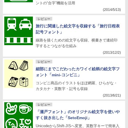
ントの“合字”機能を活用
(2014/5/13)
レビュー
旅行に関連した絵文字を収録する「旅行日程表
記号フォント」
線路を描くための絵文字も収録、横書きで連続印
字するとつながる仕組み
(2013/12/2)
レビュー
細部にまでこだわったカワイイ絵柄の絵文字フ
ォント「mini-コンビニ」
コンビニ商品のイラストをほぼ網羅、ひらがな・
カタカナ・英数字・記号も収録
(2013/6/21)
レビュー
「瀬戸フォント」のオリジナル絵文字を使いや
すく抜き出した「SetoEmoji」
UnicodeからShift-JISへ変更、英数字キーで簡単入