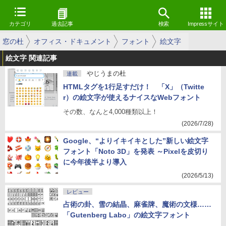
カテゴリ
過去記事
検索
Impressサイト
窓の杜
オフィス・ドキュメント
フォント
絵文字
絵文字 関連記事
やじうまの杜
連載
HTMLタグを1行足すだけ！ 「X」（Twitte
r）の絵文字が使えるナイスなWebフォント
その数、なんと4,000種類以上！
(2026/7/28)
Google、“よりイキイキとした”新しい絵文字
フォント「Noto 3D」を発表 ～Pixelを皮切り
に今年後半より導入
(2026/5/13)
レビュー
占術の卦、雪の結晶、麻雀牌、魔術の文様……
「Gutenberg Labo」の絵文字フォント