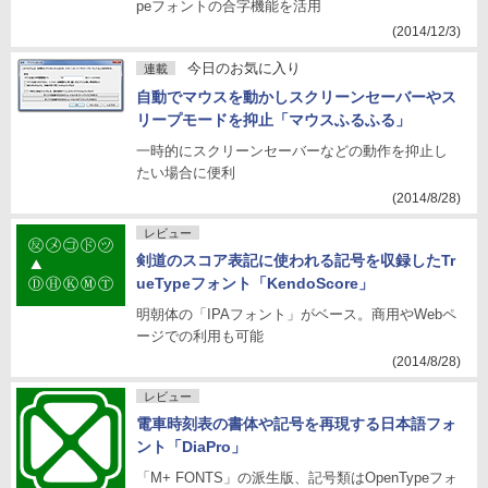
peフォントの合字機能を活用
(2014/12/3)
今日のお気に入り
連載
自動でマウスを動かしスクリーンセーバーやス
リープモードを抑止「マウスふるふる」
一時的にスクリーンセーバーなどの動作を抑止し
たい場合に便利
(2014/8/28)
レビュー
剣道のスコア表記に使われる記号を収録したTr
ueTypeフォント「KendoScore」
明朝体の「IPAフォント」がベース。商用やWebペ
ージでの利用も可能
(2014/8/28)
レビュー
電車時刻表の書体や記号を再現する日本語フォ
ント「DiaPro」
「M+ FONTS」の派生版、記号類はOpenTypeフォ