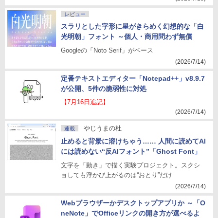
レビュー
スラリとした字形に星がきらめく幻想的な「白
光明朝」フォント ～個人・商用問わず無償
Googleの「Noto Serif」がベース
(2026/7/14)
定番テキストエディター「Notepad++」v8.9.7
が公開、5件の脆弱性に対処
【7月16日追記】
(2026/7/14)
やじうまの杜
連載
止めると背景に溶けちゃう…… 人間に読めてAI
には読めない“反AIフォント”「Ghost Font」
文字を「動き」で描く実験プロジェクト。スクシ
ョしても浮かび上がるのは“おとり”だけ
(2026/7/14)
Webブラウザーかデスクトップアプリか ～「O
neNote」でOfficeリンクの開き方が選べるよ