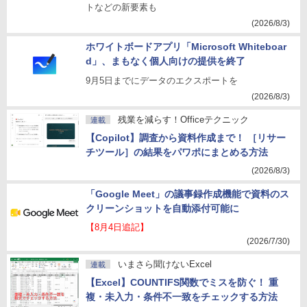
トなどの新要素も
(2026/8/3)
ホワイトボードアプリ「Microsoft Whiteboar
d」、まもなく個人向けの提供を終了
9月5日までにデータのエクスポートを
(2026/8/3)
残業を減らす！Officeテクニック
連載
【Copilot】調査から資料作成まで！ ［リサー
チツール］の結果をパワポにまとめる方法
(2026/8/3)
「Google Meet」の議事録作成機能で資料のス
クリーンショットを自動添付可能に
【8月4日追記】
(2026/7/30)
いまさら聞けないExcel
連載
【Excel】COUNTIFS関数でミスを防ぐ！ 重
複・未入力・条件不一致をチェックする方法