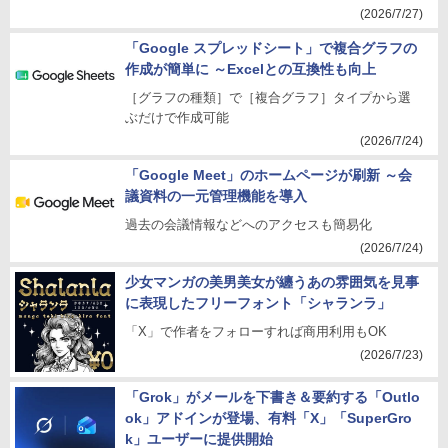
(2026/7/27)
「Google スプレッドシート」で複合グラフの
作成が簡単に ～Excelとの互換性も向上
［グラフの種類］で［複合グラフ］タイプから選
ぶだけで作成可能
(2026/7/24)
「Google Meet」のホームページが刷新 ～会
議資料の一元管理機能を導入
過去の会議情報などへのアクセスも簡易化
(2026/7/24)
少女マンガの美男美女が纏うあの雰囲気を見事
に表現したフリーフォント「シャランラ」
「X」で作者をフォローすれば商用利用もOK
(2026/7/23)
「Grok」がメールを下書き＆要約する「Outlo
ok」アドインが登場、有料「X」「SuperGro
k」ユーザーに提供開始