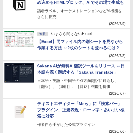
め込めるHTMLブロック、AIでその場で生成も
話者ラベル、オーケストレーションなどAI機能を
さらに拡充
(2026/7/9)
いまさら聞けないExcel
連載
【Excel】同ファイル内の別シートを見ながら
作業する方法 ～2枚のシートを並べるには？
(2026/7/8)
Sakana AIが無料AI翻訳ツールをリリース ～日
本語を深く翻訳する「Sakana Translate」
日本語・英語・中国語の双方向翻訳に対応し、
［翻訳］、［添削］、［質疑］機能を提供
(2026/7/7)
テキストエディター「Mery」に「検索バー」
プラグイン、正規表現・ローマ字・あいまい検
索に対応
作者自ら手がけた公式プラグイン
(2026/7/6)