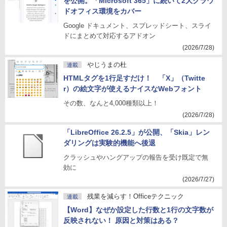
を公開。「Microsoft 365」に続いて2大クラウ
ドオフィス環境をカバー
Google ドキュメント、スプレッドシート、スライ
ドにまとめて対応するアドオン
(2026/7/28)
やじうまの杜
連載
HTMLタグを1行足すだけ！ 「X」（Twitte
r）の絵文字が使えるナイスなWebフォント
その数、なんと4,000種類以上！
(2026/7/28)
「LibreOffice 26.2.5」が公開、「Skia」レン
ダリングは実験的機能へ後退
クラッシュやハングアップの報告を受け既定で無
効に
(2026/7/27)
残業を減らす！Officeテクニック
連載
【Word】なぜか設定した行数と1行の文字数が
反映されない！ 原因と対策はある？