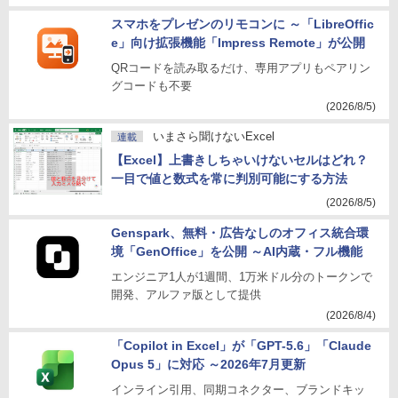
スマホをプレゼンのリモコンに ～「LibreOffic
e」向け拡張機能「Impress Remote」が公開
QRコードを読み取るだけ、専用アプリもペアリン
グコードも不要
(2026/8/5)
いまさら聞けないExcel
連載
【Excel】上書きしちゃいけないセルはどれ？
一目で値と数式を常に判別可能にする方法
(2026/8/5)
Genspark、無料・広告なしのオフィス統合環
境「GenOffice」を公開 ～AI内蔵・フル機能
エンジニア1人が1週間、1万米ドル分のトークンで
開発、アルファ版として提供
(2026/8/4)
「Copilot in Excel」が「GPT-5.6」「Claude
Opus 5」に対応 ～2026年7月更新
インライン引用、同期コネクター、ブランドキッ