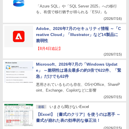
「Azure SQL」や「SQL Server 2025」への移行
を。有償で移行猶予が得られる「ESU」も
(2026/7/16)
Adobe、2026年7月のセキュリティ情報 ～「C
reative Cloud」「Illustrator」など14製品に
脆弱性
【8月4日追記】
(2026/7/15)
Microsoft、2026年7月の「Windows Updat
e」 ～脆弱性は過去最多の約3倍で622件、「緊
急」だけでも62件
悪用されているものも存在、OSやOffice、ShareP
oint、Exchange、Copilotなどに影響
(2026/7/15)
いまさら聞けないExcel
連載
【Excel】［書式のクリア］を使うのは悪手 ～
書式が崩れた表の効率的な修正法！
(2026/7/15)