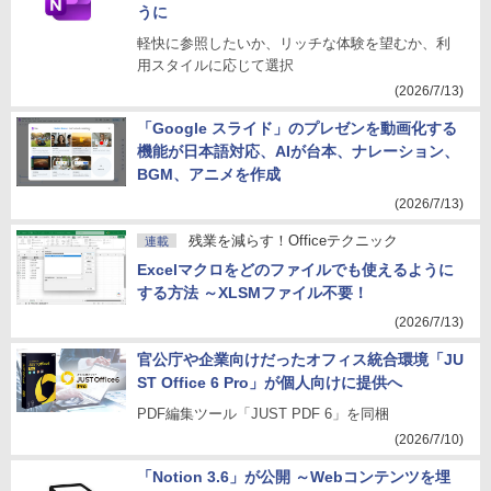
うに
軽快に参照したいか、リッチな体験を望むか、利
用スタイルに応じて選択
(2026/7/13)
「Google スライド」のプレゼンを動画化する
機能が日本語対応、AIが台本、ナレーション、
BGM、アニメを作成
(2026/7/13)
残業を減らす！Officeテクニック
連載
Excelマクロをどのファイルでも使えるように
する方法 ～XLSMファイル不要！
(2026/7/13)
官公庁や企業向けだったオフィス統合環境「JU
ST Office 6 Pro」が個人向けに提供へ
PDF編集ツール「JUST PDF 6」を同梱
(2026/7/10)
「Notion 3.6」が公開 ～Webコンテンツを埋