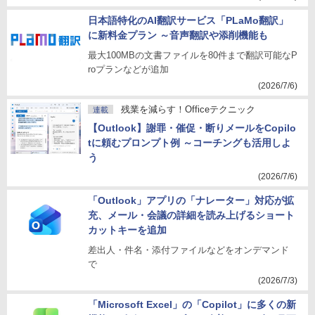
日本語特化のAI翻訳サービス「PLaMo翻訳」
に新料金プラン ～音声翻訳や添削機能も
最大100MBの文書ファイルを80件まで翻訳可能なP
roプランなどが追加
(2026/7/6)
残業を減らす！Officeテクニック
連載
【Outlook】謝罪・催促・断りメールをCopilo
tに頼むプロンプト例 ～コーチングも活用しよ
う
(2026/7/6)
「Outlook」アプリの「ナレーター」対応が拡
充、メール・会議の詳細を読み上げるショート
カットキーを追加
差出人・件名・添付ファイルなどをオンデマンド
で
(2026/7/3)
「Microsoft Excel」の「Copilot」に多くの新