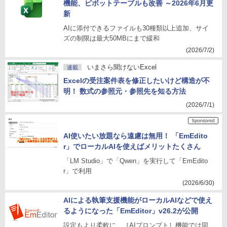
機能、ピボットテーブルも改善 ～2026年6月更
新
AIに添付できるファイルも30種類以上追加、サイ
ズの制限は最大50MBにまで緩和
(2026/7/2)
いまさら聞けないExcel
連載
Excelの受注案件表を修正したいけど構造が不
明！ 数式の参照元・参照先を知る方法
(2026/7/1)
AI使いたい放題なら遠慮は無用！ 「EmEdito
r」でローカルAIを使えばメリットたくさん
「LM Studio」で「Qwen」を実行して「EmEdito
r」で利用
(2026/6/30)
AIによる執筆支援機能がローカルAIなどで使え
るようになった「EmEditor」v26.2が公開
設定もより柔軟に、［AIプロンプト］機能では同