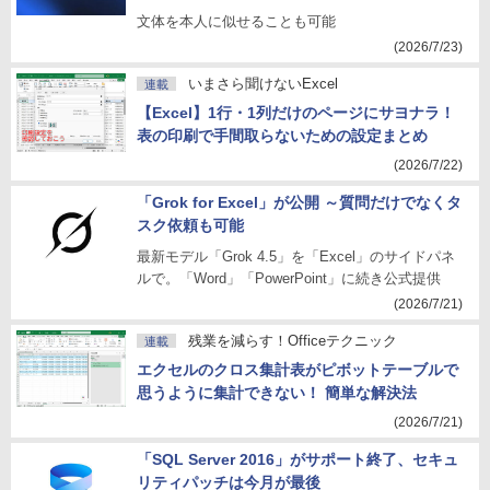
文体を本人に似せることも可能
(2026/7/23)
いまさら聞けないExcel
連載
【Excel】1行・1列だけのページにサヨナラ！
表の印刷で手間取らないための設定まとめ
(2026/7/22)
「Grok for Excel」が公開 ～質問だけでなくタ
スク依頼も可能
最新モデル「Grok 4.5」を「Excel」のサイドパネ
ルで。「Word」「PowerPoint」に続き公式提供
(2026/7/21)
残業を減らす！Officeテクニック
連載
エクセルのクロス集計表がピボットテーブルで
思うように集計できない！ 簡単な解決法
(2026/7/21)
「SQL Server 2016」がサポート終了、セキュ
リティパッチは今月が最後