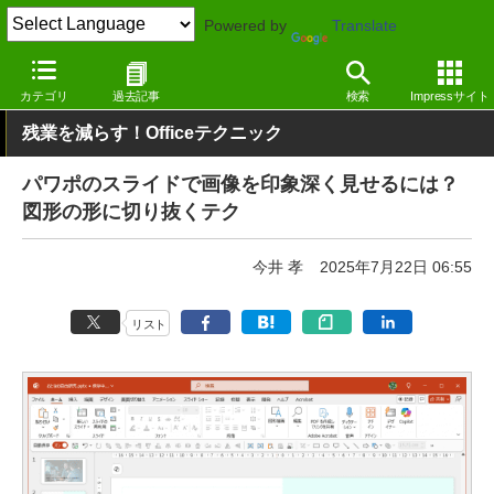
Powered by
Translate
窓の杜
オフィス・ドキュメント
オフィス
Windows
カテゴリ
過去記事
検索
Impressサイト
残業を減らす！Officeテクニック
パワポのスライドで画像を印象深く見せるには？
図形の形に切り抜くテク
今井 孝
2025年7月22日 06:55
リスト