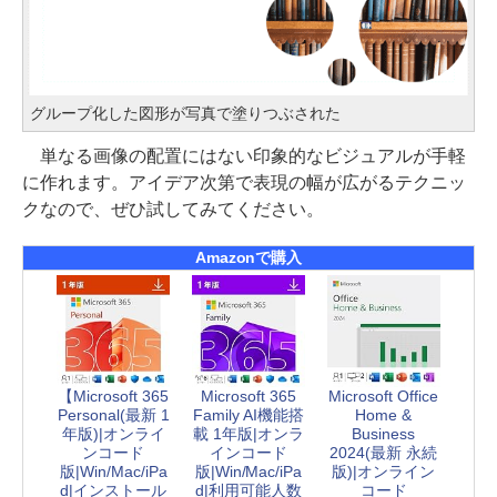
グループ化した図形が写真で塗りつぶされた
単なる画像の配置にはない印象的なビジュアルが手軽
に作れます。アイデア次第で表現の幅が広がるテクニッ
クなので、ぜひ試してみてください。
Amazonで購入
【Microsoft 365
Microsoft 365
Microsoft Office
Personal(最新 1
Family AI機能搭
Home &
年版)|オンライ
載 1年版|オンラ
Business
ンコード
インコード
2024(最新 永続
版|Win/Mac/iPa
版|Win/Mac/iPa
版)|オンライン
d|インストール
d|利用可能人数
コード