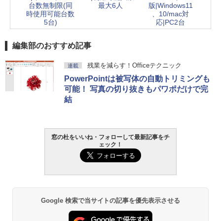
台数無制限(同
最大6人
版|Windows11
時使用可能台数
、10/mac対
5台)
応|PC2台
編集部のおすすめ記事
残業を減らす！Officeテクニック
連載
PowerPointは被写体の自動トリミングも
可能！ 写真の切り抜きもパワポだけで完
結
窓の杜をいいね・フォローして最新記事をチ
ェック！
Google 検索で当サイトの記事を優先表示させる