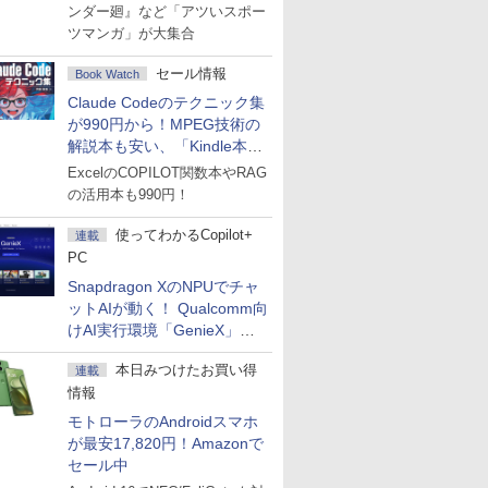
ンダー廻』など「アツいスポー
ツマンガ」が大集合
セール情報
Book Watch
Claude Codeのテクニック集
が990円から！MPEG技術の
解説本も安い、「Kindle本サ
マーセール」第2弾開始！
ExcelのCOPILOT関数本やRAG
の活用本も990円！
使ってわかるCopilot+
連載
PC
Snapdragon XのNPUでチャ
ットAIが動く！ Qualcomm向
けAI実行環境「GenieX」を
試してみた
本日みつけたお買い得
連載
情報
モトローラのAndroidスマホ
が最安17,820円！Amazonで
セール中