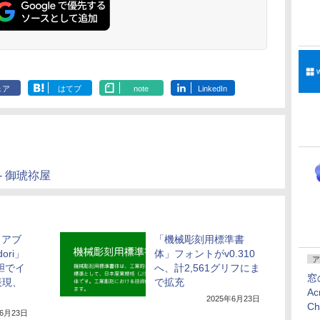
ェア
はてブ
note
LinkedIn
 御琥祢屋
リアブ
「機械彫刻用標準書
ori」
体」フォントがv0.310
ア
胆でイ
へ、計2,561グリフにま
窓
表現、
で拡充
Ac
2025年6月23日
C
年6月23日