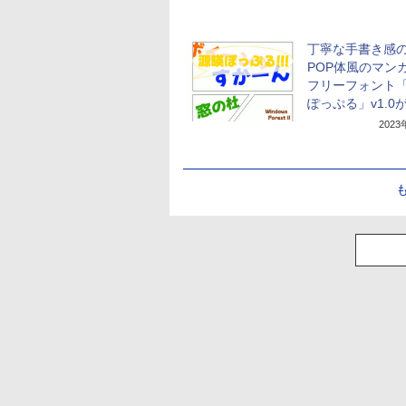
丁寧な手書き感
POP体風のマン
フリーフォント
ぽっぷる」v1.0
202