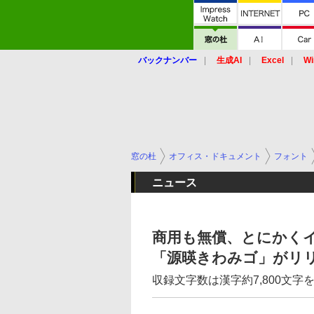
バックナンバー
生成AI
Excel
Wi
窓の杜
オフィス・ドキュメント
フォント
ニュース
商用も無償、とにかく
「源暎きわみゴ」がリ
収録文字数は漢字約7,800文字を