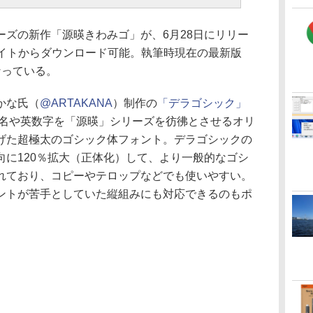
ズの新作「源暎きわみゴ」が、6月28日にリリー
サイトからダウンロード可能。執筆時現在の最新版
となっている。
かな氏（
@ARTAKANA
）制作の
「デラゴシック」
名や英数字を「源暎」シリーズを彷彿とさせるオリ
げた超極太のゴシック体フォント。デラゴシックの
向に120％拡大（正体化）して、より一般的なゴシ
れており、コピーやテロップなどでも使いやすい。
ントが苦手としていた縦組みにも対応できるのもポ