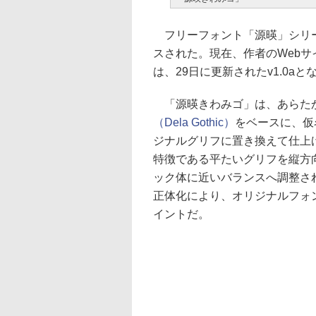
フリーフォント「源暎」シリー
スされた。現在、作者のWeb
は、29日に更新されたv1.0a
「源暎きわみゴ」は、あらた
（Dela Gothic）
をベースに、仮
ジナルグリフに置き換えて仕上
特徴である平たいグリフを縦方
ック体に近いバランスへ調整さ
正体化により、オリジナルフォ
イントだ。