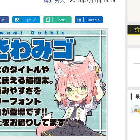
樽井 秀人
2025年7月1日 14:59
ェア
はてブ
note
LinkedIn
最