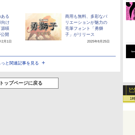
のある
商用も無料、多彩なバ
ガ向け
リエーションが魅力の
「源暎
毛筆フォント「勇獅
が公開
子」がリリース
3年2月1日
2025年8月25日
もっと関連記事を見る
トップページに戻る
1