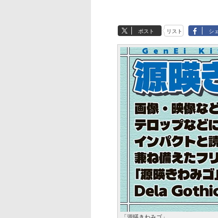
ポスト
リスト
シ
「源暎きわみゴ」