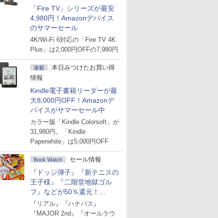
「Fire TV」シリーズが最安
4,980円！Amazonデバイス
のサマーセール
4K/Wi-Fi 6対応の「Fire TV 4K
Plus」は2,000円OFFの7,980円
本日みつけたお買い得
連載
情報
Kindle電子書籍リーダーが最
大8,000円OFF！Amazonデ
バイスがサマーセール中
カラー版「Kindle Colorsoft」が
31,980円。「Kindle
Paperwhite」は5,000円OFF
セール情報
Book Watch
『ドッジ弾子』『新テニスの
王子様』『二階堂地獄ゴル
フ』などが50％還元！
Amazonマンガ週末セール
『リアル』『ハナバス』
『MAJOR 2nd』『オールラウ