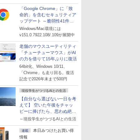
「Google Chrome」に「致
命的」を含むセキュリティア
ップデート ～脆弱性41件に
対処
Windows/Mac環境には
v151.0.7922.108/.109が展開中
老舗のマウスユーティリティ
「チューチューマウス」がAI
の力を借りて15年ぶりに復活
64bit化、Windows 10/11、
「Chrome」も走り回る。復活
記念で2026年末まで500円
現役学生がつづるAIとの生活
【自分なら選ばない一日を考
えて】 空いた午後をチャッ
ピーに捧げたら、思わぬ絶景
に出会った話
～現役学生がつづるAIとの生活
本日みつけたお買い得
連載
情報