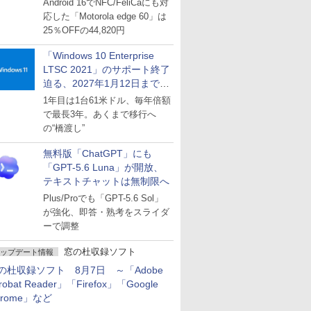
Android 16でNFC/FeliCaにも対
応した「Motorola edge 60」は
25％OFFの44,820円
「Windows 10 Enterprise
LTSC 2021」のサポート終了
迫る、2027年1月12日まで
～ESUは9月1日から販売
1年目は1台61米ドル、毎年倍額
で最長3年。あくまで移行へ
の“橋渡し”
無料版「ChatGPT」にも
「GPT-5.6 Luna」が開放、
テキストチャットは無制限へ
Plus/Proでも「GPT-5.6 Sol」
が強化、即答・熟考をスライダ
ーで調整
窓の杜収録ソフト
ップデート情報
の杜収録ソフト 8月7日 ～「Adobe
robat Reader」「Firefox」「Google
hrome」など