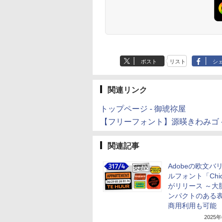
ポスト
リスト
シ
関連リンク
トップページ - 御琥祢屋
【フリーフォント】源暎きわみゴ -
関連記事
Adobeの欧文バ
ルフォント「Chid
がリリース ～大
ンパクトのある
商用利用も可能
2025