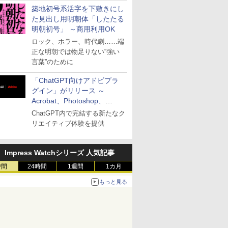
築地初号系活字を下敷きにし
た見出し用明朝体「したたる
明朝初号」 ～商用利用OK
ロック、ホラー、時代劇……端
正な明朝では物足りない“強い
言葉”のために
「ChatGPT向けアドビプラ
グイン」がリリース ～
Acrobat、Photoshop、
Premiereなどの機能を1つの
ChatGPT内で完結する新たなク
プラグインに統合
リエイティブ体験を提供
Impress Watchシリーズ 人気記事
時間
24時間
1週間
1カ月
もっと見る