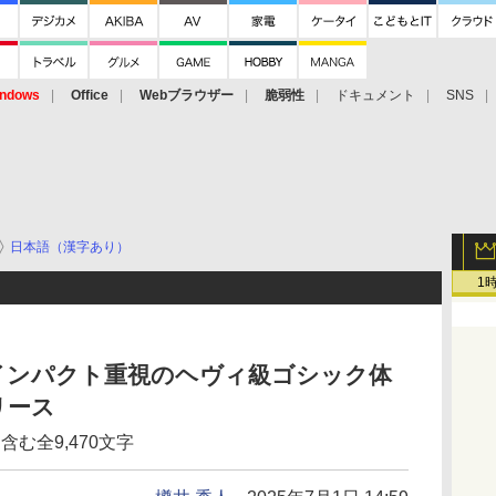
ndows
Office
Webブラウザー
脆弱性
ドキュメント
SNS
日本語（漢字あり）
1
インパクト重視のヘヴィ級ゴシック体
リース
含む全9,470文字