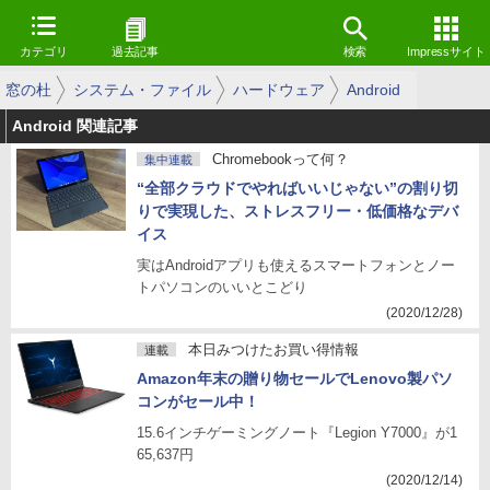
カテゴリ
過去記事
検索
Impressサイト
窓の杜
システム・ファイル
ハードウェア
Android
Android 関連記事
Chromebookって何？
集中連載
“全部クラウドでやればいいじゃない”の割り切
りで実現した、ストレスフリー・低価格なデバ
イス
実はAndroidアプリも使えるスマートフォンとノー
トパソコンのいいとこどり
(2020/12/28)
本日みつけたお買い得情報
連載
Amazon年末の贈り物セールでLenovo製パソ
コンがセール中！
15.6インチゲーミングノート『Legion Y7000』が1
65,637円
(2020/12/14)