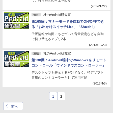
て、持ち時間の向上を図る
(2014/1/22)
杜のAndroid研究室
連載
第165回：マナーモードを自動でON/OFFでき
る「お出かけスイッチLite」「Shush!」
位置情報や時間にもとづいて音量設定などを自動
で切り替えるアプリ2本
(2013/10/23)
杜のAndroid研究室
連載
第138回：Android端末でWindowsをリモート
コントロール「ウィンドウズコントローラー」
デスクトップを表示するだけでなく、特定ソフト
専用のコントローラーとして利用可能
(2013/4/3)
1
2
前へ