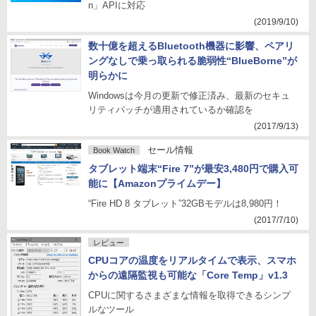
n」APIに対応
(2019/9/10)
数十億を超えるBluetooth機器に影響、ペアリ
ングなしで乗っ取られる脆弱性“BlueBorne”が
明らかに
Windowsは今月の更新で修正済み、最新のセキュ
リティパッチが適用されているか確認を
(2017/9/13)
セール情報
Book Watch
タブレット端末“Fire 7”が最安3,480円で購入可
能に【Amazonプライムデー】
“Fire HD 8 タブレット”32GBモデルは8,980円！
(2017/7/10)
レビュー
CPUコアの温度をリアルタイムで表示、スマホ
からの遠隔監視も可能な「Core Temp」v1.3
CPUに関するさまざまな情報を取得できるシンプ
ルなツール