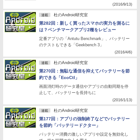
(2016/9/13)
杜のAndroid研究室
連載
第282回：新しく買ったスマホの実力を測るに
は？ベンチマークアプリ2種をレビュー
定番アプリの「Antutu Benchmark」、バッテリー
のテストもできる「Geekbench 3」
(2016/4/6)
杜のAndroid研究室
連載
第270回：無駄な通信を抑えてバッテリーを節
約できる「EcoCtl」
画面消灯時のデータ通信やアプリの自動同期を停
止して、バッテリーを長持ちに
(2016/1/13)
杜のAndroid研究室
連載
第177回：アプリの強制終了などでバッテリー
を節約「バッテリードクター」
バッテリー消費の激しいアプリや設定を無効化し