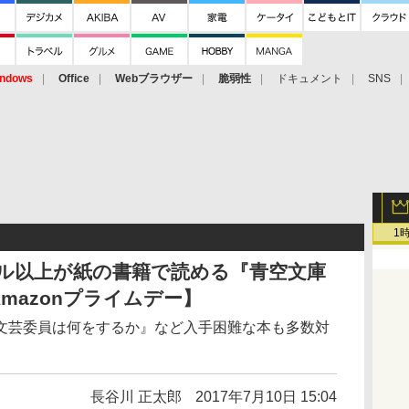
ndows
Office
Webブラウザー
脆弱性
ドキュメント
SNS
1
イトル以上が紙の書籍で読める『青空文庫
Amazonプライムデー】
文芸委員は何をするか』など入手困難な本も多数対
長谷川 正太郎
2017年7月10日 15:04