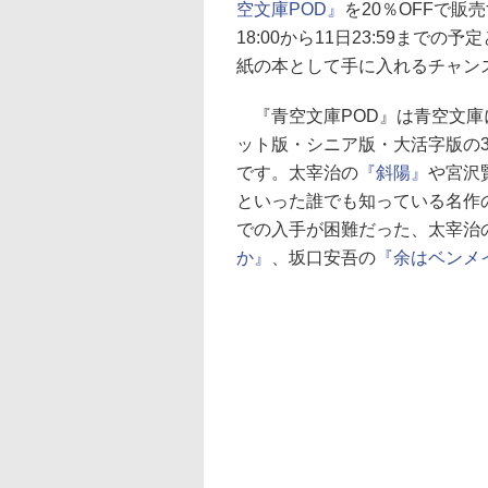
空文庫POD』
を20％OFFで販
18:00から11日23:59ま
紙の本として手に入れるチャン
『青空文庫POD』は青空文庫に
ット版・シニア版・大活字版の
です。太宰治の
『斜陽』
や宮沢
といった誰でも知っている名作
での入手が困難だった、太宰治
か』
、坂口安吾の
『余はベンメ