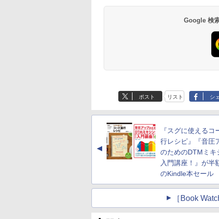
Google
ポスト
リスト
シ
『スグに使えるコ
行レシピ』『音圧
▲
のためのDTMミキ
入門講座！』が半
のKindle本セール
［Book W