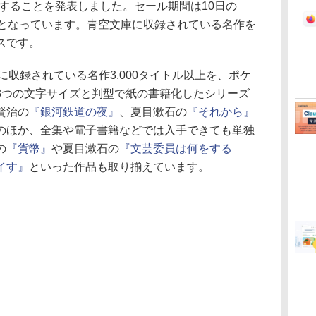
売することを発表しました。セール期間は10日の
での予定となっています。青空文庫に収録されている名作を
スです。
収録されている名作3,000タイトル以上を、ポケ
3つの文字サイズと判型で紙の書籍化したシリーズ
賢治の
『銀河鉄道の夜』
、夏目漱石の
『それから』
のほか、全集や電子書籍などでは入手できても単独
の
『貨幣』
や夏目漱石の
『文芸委員は何をする
イす』
といった作品も取り揃えています。