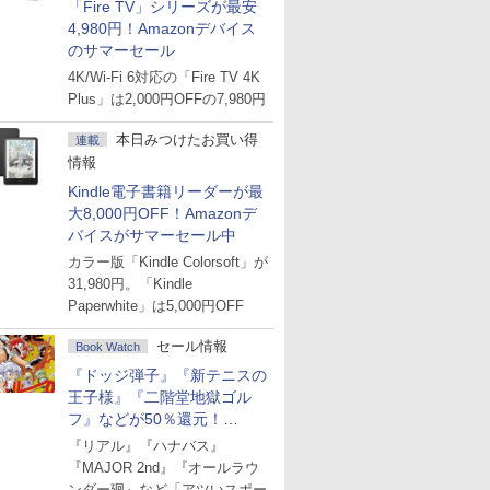
「Fire TV」シリーズが最安
4,980円！Amazonデバイス
のサマーセール
4K/Wi-Fi 6対応の「Fire TV 4K
Plus」は2,000円OFFの7,980円
本日みつけたお買い得
連載
情報
Kindle電子書籍リーダーが最
大8,000円OFF！Amazonデ
バイスがサマーセール中
カラー版「Kindle Colorsoft」が
31,980円。「Kindle
Paperwhite」は5,000円OFF
セール情報
Book Watch
『ドッジ弾子』『新テニスの
王子様』『二階堂地獄ゴル
フ』などが50％還元！
Amazonマンガ週末セール
『リアル』『ハナバス』
『MAJOR 2nd』『オールラウ
ンダー廻』など「アツいスポー