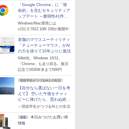
「Google Chrome」に「致
命的」を含むセキュリティア
ップデート ～脆弱性41件に
対処
Windows/Mac環境には
v151.0.7922.108/.109が展開中
老舗のマウスユーティリティ
「チューチューマウス」がAI
の力を借りて15年ぶりに復活
64bit化、Windows 10/11、
「Chrome」も走り回る。復活
記念で2026年末まで500円
現役学生がつづるAIとの生活
【自分なら選ばない一日を考
えて】 空いた午後をチャッ
ピーに捧げたら、思わぬ絶景
に出会った話
～現役学生がつづるAIとの生活
本日みつけたお買い得
連載
情報