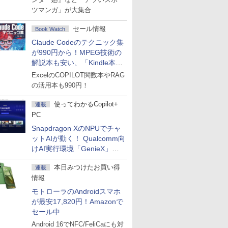
ツマンガ」が大集合
セール情報
Book Watch
Claude Codeのテクニック集
が990円から！MPEG技術の
解説本も安い、「Kindle本サ
マーセール」第2弾開始！
ExcelのCOPILOT関数本やRAG
の活用本も990円！
使ってわかるCopilot+
連載
PC
Snapdragon XのNPUでチャ
ットAIが動く！ Qualcomm向
けAI実行環境「GenieX」を
試してみた
本日みつけたお買い得
連載
情報
モトローラのAndroidスマホ
が最安17,820円！Amazonで
セール中
Android 16でNFC/FeliCaにも対