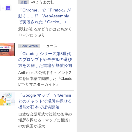
やじうまの杜
連載
「Chrome」で「Firefox」が
動く……!? WebAssembly
で実装された「Gecko」エン
ジン
意味があるかどうかはともかく
ロマンたっぷり
ニュース
Book Watch
「Claude」シリーズ第5世代
のプロンプトやモデルの選び
方を図解した書籍が無償公開
Anthropicの公式ドキュメント2
本を日本語で図解した『Claude
5世代 マスターガイド』
「Google マップ」でGemini
とのチャットで場所を探せる
機能が日本で提供開始
自然な会話形式で複雑な条件の
場所を探せる［マップに相談］
の対象国が拡大