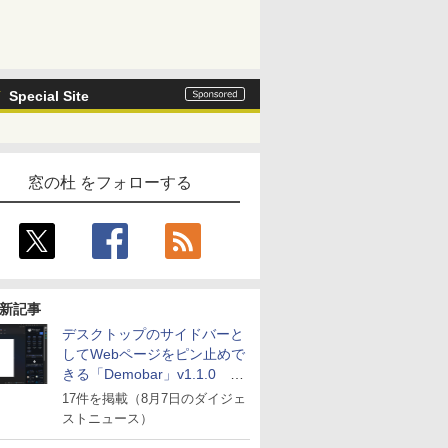
Special Site
窓の杜 をフォローする
新記事
デスクトップのサイドバーと
してWebページをピン止めで
きる「Demobar」v1.1.0 ほ
か
17件を掲載（8月7日のダイジェ
ストニュース）