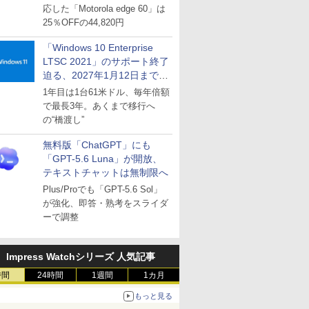
応した「Motorola edge 60」は
25％OFFの44,820円
「Windows 10 Enterprise
LTSC 2021」のサポート終了
迫る、2027年1月12日まで
～ESUは9月1日から販売
1年目は1台61米ドル、毎年倍額
で最長3年。あくまで移行へ
の“橋渡し”
無料版「ChatGPT」にも
「GPT-5.6 Luna」が開放、
テキストチャットは無制限へ
Plus/Proでも「GPT-5.6 Sol」
が強化、即答・熟考をスライダ
ーで調整
Impress Watchシリーズ 人気記事
時間
24時間
1週間
1カ月
もっと見る