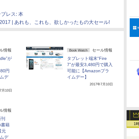
インプレス: 本
デー) 2017 | あれも、これも、欲しかったもの大セール!
ル情報
セール情報
Book Watch
le”が
タブレット端末“Fire
7”が最安3,480円で購入
980円
可能に【Amazonプラ
イムデ
イムデー】
2017年7月10日
年7月10日
ル情報
新刊
1
の書籍
還元
イムデ