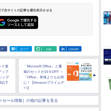
 検索で当サイトの記事を優先表示させる
ェア
はてブ
note
LinkedIn
ード進
「Microsoft Office」と書
アップ
籍のセットが15％OFF ～
▲
シング
「Office」単体よりもお得
額以下
に！【Amazonプライムデ
ー】
atch セール情報］の他の記事を見る