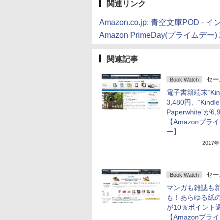
関連リンク
Amazon.co.jp: 青空文庫POD - 
Amazon PrimeDay(プライム
関連記事
セー
Book Watch
電子書籍端末“Kind
3,480円、“Kindle
Paperwhite”が6,
【Amazonプラ
ー】
2017
セー
Book Watch
マンガも雑誌も
も！あらゆる紙
が10％ポイント
【Amazonプラ