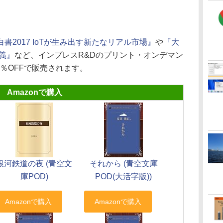
書2017 IoTが生み出す新たなリアル市場』
や
『大
義』
など、インプレスR&Dのプリント・オンデマン
0％OFFで販売されます。
Amazonで購入
銀河鉄道の夜 (青空文
それから (青空文庫
庫POD)
POD(大活字版))