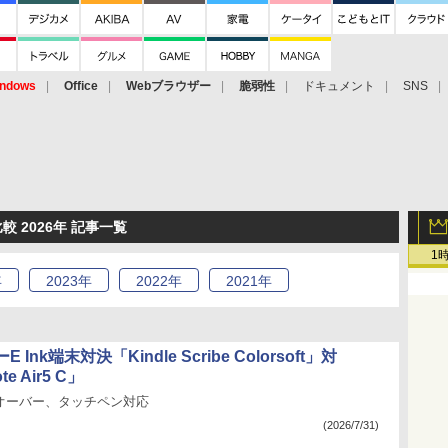
ndows
Office
Webブラウザー
脆弱性
ドキュメント
SNS
 2026年 記事一覧
1
年
2023
年
2022
年
2021
年
Ink端末対決「Kindle Scribe Colorsoft」対
e Air5 C」
型オーバー、タッチペン対応
(2026/7/31)