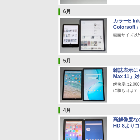
6月
カラーE Ink
Colorso
画面サイズ以
5月
雑誌表示にも
Max 11」
解像度は2,0
に勝ち目は？
4月
高解像度なの
HD 8より