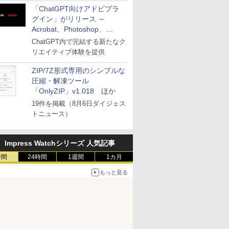
「ChatGPT向けアドビプラ
グイン」がリリース ～
Acrobat、Photoshop、
Premiereなどの機能を1つの
ChatGPT内で完結する新たなク
プラグインに統合
リエイティブ体験を提供
ZIP/7Z形式専用のシンプルな
圧縮・解凍ツール
「OnlyZIP」v1.018 ほか
19件を掲載（8月6日ダイジェス
トニュース）
Impress Watchシリーズ 人気記事
時間
24時間
1週間
1カ月
もっと見る