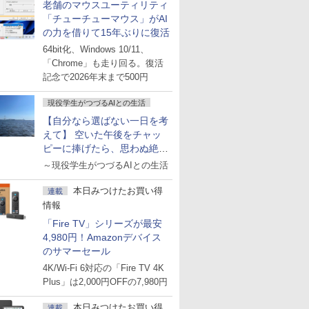
老舗のマウスユーティリティ
「チューチューマウス」がAI
の力を借りて15年ぶりに復活
64bit化、Windows 10/11、
「Chrome」も走り回る。復活
記念で2026年末まで500円
現役学生がつづるAIとの生活
【自分なら選ばない一日を考
えて】 空いた午後をチャッ
ピーに捧げたら、思わぬ絶景
に出会った話
～現役学生がつづるAIとの生活
本日みつけたお買い得
連載
情報
「Fire TV」シリーズが最安
4,980円！Amazonデバイス
のサマーセール
4K/Wi-Fi 6対応の「Fire TV 4K
Plus」は2,000円OFFの7,980円
本日みつけたお買い得
連載