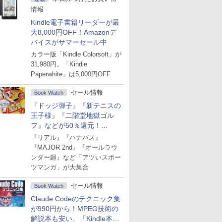
情報
Kindle電子書籍リーダーが最
大8,000円OFF！Amazonデ
バイスがサマーセール中
カラー版「Kindle Colorsoft」が
31,980円。「Kindle
Paperwhite」は5,000円OFF
セール情報
Book Watch
『ドッジ弾子』『新テニスの
王子様』『二階堂地獄ゴル
フ』などが50％還元！
Amazonマンガ週末セール
『リアル』『ハナバス』
『MAJOR 2nd』『オールラウ
ンダー廻』など「アツいスポー
ツマンガ」が大集合
セール情報
Book Watch
Claude Codeのテクニック集
が990円から！MPEG技術の
解説本も安い、「Kindle本サ