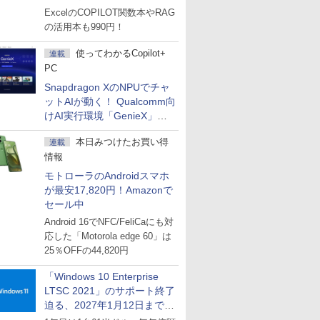
マーセール」第2弾開始！
ExcelのCOPILOT関数本やRAG
の活用本も990円！
使ってわかるCopilot+
連載
PC
Snapdragon XのNPUでチャ
ットAIが動く！ Qualcomm向
けAI実行環境「GenieX」を
試してみた
本日みつけたお買い得
連載
情報
モトローラのAndroidスマホ
が最安17,820円！Amazonで
セール中
Android 16でNFC/FeliCaにも対
応した「Motorola edge 60」は
25％OFFの44,820円
「Windows 10 Enterprise
LTSC 2021」のサポート終了
迫る、2027年1月12日まで
～ESUは9月1日から販売