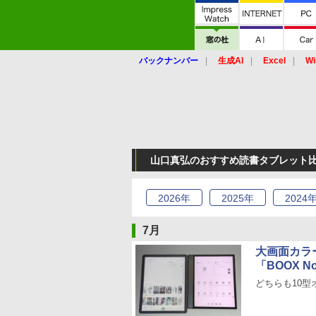
バックナンバー
生成AI
Excel
Wi
山口真弘のおすすめ読書タブレット比較
2026
年
2025
年
2024
7月
大画面カラーE 
「BOOX Not
どちらも10