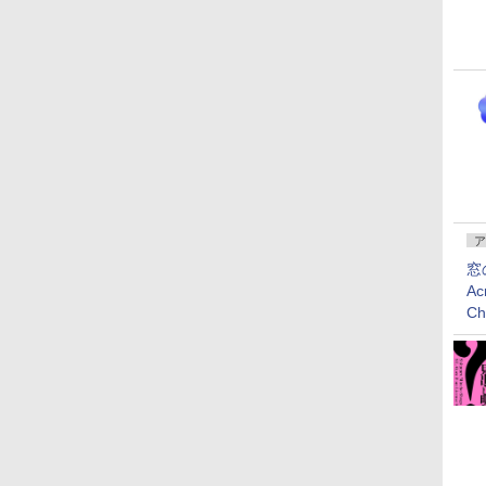
ア
窓
Ac
C