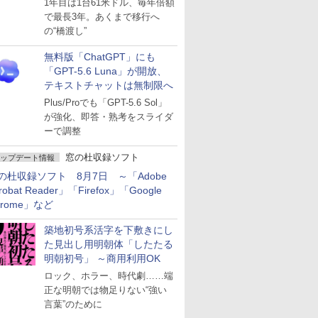
1年目は1台61米ドル、毎年倍額
で最長3年。あくまで移行へ
の“橋渡し”
無料版「ChatGPT」にも
「GPT-5.6 Luna」が開放、
テキストチャットは無制限へ
Plus/Proでも「GPT-5.6 Sol」
が強化、即答・熟考をスライダ
ーで調整
窓の杜収録ソフト
ップデート情報
の杜収録ソフト 8月7日 ～「Adobe
robat Reader」「Firefox」「Google
hrome」など
築地初号系活字を下敷きにし
た見出し用明朝体「したたる
明朝初号」 ～商用利用OK
ロック、ホラー、時代劇……端
正な明朝では物足りない“強い
言葉”のために