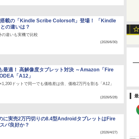
搭載の「Kindle Scribe Colorsoft」登場！ 「Kindle
ft」との違いは？
外の違いも実機で比較
(2026/6/30)
最適！ 高解像度タブレット対決 ～Amazon「Fire
対ODEA「A12」
00×1,200ドットで同一でも価格差は倍、価格2万円を割る「A12」
最
(2026/5/28)
に実売2万円切りの8.4型AndroidタブレットはFire
コスパ良好か？
(2026/4/27)