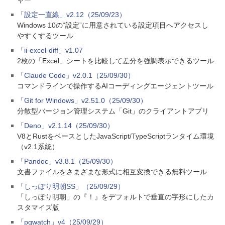
ャー
「設定一直線」v2.12（25/09/23）
Windows 10の“設定”に用意されている設定項目へアクセスし
やすくするツール
「ii-excel-diff」v1.07
2枚の「Excel」シートを比較して差分を強調表示できるツール
「Claude Code」v2.0.1（25/09/30）
コマンドラインで操作するAIコーディングエージェントツール
「Git for Windows」v2.51.0（25/09/30）
分散型バージョン管理システム「Git」のクライアントアプリ
「Deno」v2.1.14（25/09/30）
V8とRustをベースとしたJavaScript/TypeScriptランタイム環境
（v2.1系統）
「Pandoc」v3.8.1（25/09/30）
文書ファイルをさまざまな形式に相互変換できる無料ツール
「しっぽり明朝SS」（25/09/29）
「しっぽり明朝」の『！』をデフォルトで垂直の字形にしたカ
スタマイズ版
「pgwatch」v4（25/09/29）