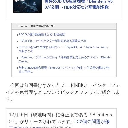
無料の3D CG統合環境「Blender」v5.
0が公開 ～HDR対応など新機能多数
「Blender」関連の注目記事一覧
3DCGの謎用語解説まとめ【用語集】
「Blender」でキャラクター制作を始める基礎まとめ
3DモデルはAIで生成する時代へ ～「TripoSR」＆「Tripo AI for Web」
情報まとめ
「Blender」でゲームをプレイ!? 単純作業も楽しめるアドオン「Blende
Quest」
無料の3DCG統合環境「Blender」のライトが強化 ～色温度や露出の指
定も可能に
今回は前回書けなかったノード関連と、インターフェ
イスや色管理などについてピックアップしてご紹介しま
す。
12月16日（現地時間）に修正版である「Blender 5.
0.1」がリリースされています。
132個の問題が修