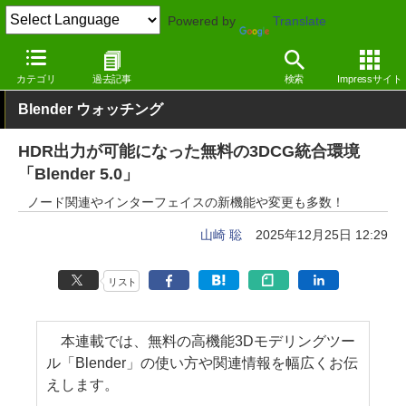
Powered by
Translate
窓の杜
画像・映像・音楽
画像
Windows
カテゴリ
過去記事
検索
Impressサイト
Blender ウォッチング
HDR出力が可能になった無料の3DCG統合環境
「Blender 5.0」
ノード関連やインターフェイスの新機能や変更も多数！
山崎 聡
2025年12月25日 12:29
リスト
本連載では、無料の高機能3Dモデリングツー
ル「Blender」の使い方や関連情報を幅広くお伝
えします。