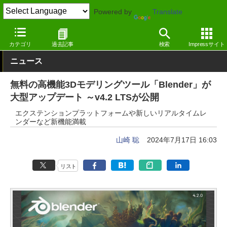
Powered by
Translate
窓の杜
画像・映像・音楽
画像
Windows
カテゴリ
過去記事
検索
Impressサイト
ニュース
無料の高機能3Dモデリングツール「Blender」が
大型アップデート ～v4.2 LTSが公開
エクステンションプラットフォームや新しいリアルタイムレ
ンダーなど新機能満載
山崎 聡
2024年7月17日 16:03
リスト