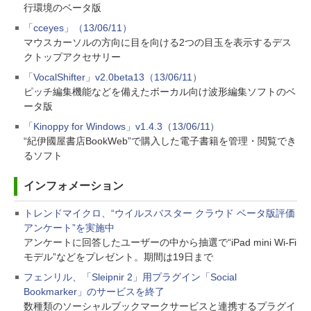
行環境のベータ版
「cceyes」（13/06/11）
マウスカーソルの方向に目を向ける2つの目玉を表示するデス
クトップアクセサリー
「VocalShifter」v2.0beta13（13/06/11）
ピッチ編集機能などを備えたボーカル向け波形編集ソフトのベ
ータ版
「Kinoppy for Windows」v1.4.3（13/06/11）
“紀伊國屋書店BookWeb”で購入した電子書籍を管理・閲覧でき
るソフト
インフォメーション
トレンドマイクロ、“ウイルスバスター クラウド ベータ版評価
アンケート”を実施中
アンケートに回答したユーザーの中から抽選で“iPad mini Wi-Fi
モデル”などをプレゼント。期間は19日まで
フェンリル、「Sleipnir 2」用プラグイン「Social
Bookmarker」のサービスを終了
数種類のソーシャルブックマークサービスと連携するプラグイ