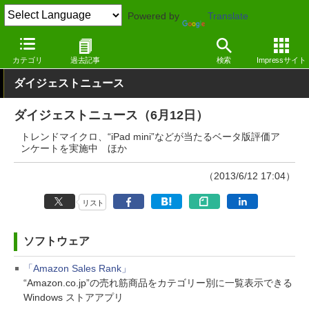
Powered by
Translate
窓の杜
その他の話題
トピック
アップデート
カテゴリ
過去記事
検索
Impressサイト
ダイジェストニュース
ダイジェストニュース（6月12日）
トレンドマイクロ、“iPad mini”などが当たるベータ版評価ア
ンケートを実施中 ほか
（2013/6/12 17:04）
リスト
ソフトウェア
「Amazon Sales Rank」
“Amazon.co.jp”の売れ筋商品をカテゴリー別に一覧表示できる
Windows ストアアプリ