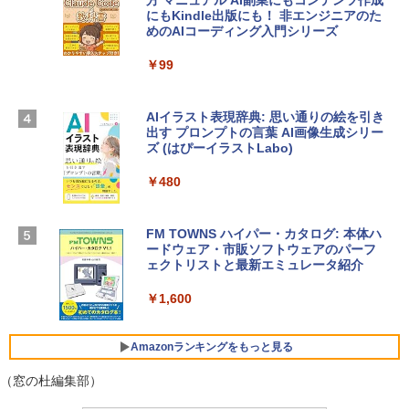
方 マニュアル AI副業にもコンテンツ作成
Robloxギフトカード - 2,000 Robux 【限
にもKindle出版にも！ 非エンジニアのた
Apple 2026 MacBook Air M5チップ搭載
定バーチャルアイテムを含む】 【オンラ
めのAIコーディング入門シリーズ
13インチノートブック：AIとApple Intell
インゲームコード】 ロブロックス | オン
igence、13.6インチLiquid Retinaディ
ラインコード版
￥99
スプレイ、16GBユニファイドメモリ、1
TB SSDストレージ、12MPセンターフレ
￥3,200
ームカメラ、日本語キーボード、Touch I
D - ミッドナイト
AIイラスト表現辞典: 思い通りの絵を引き
出す プロンプトの言葉 AI画像生成シリー
Microsoft Office Home & Business 202
￥278,800
ズ (はぴーイラストLabo)
4(最新 永続版)|オンラインコード版|Wind
ows11、10/mac対応|PC2台
￥480
【Amazon.co.jp限定】 HP ノートパソコ
￥39,582
ン 15-fd 15.6インチ 16GBメモリ 512GB
SSD インテル Core 5
FM TOWNS ハイパー・カタログ: 本体ハ
ードウェア・市販ソフトウェアのパーフ
Windows版 | Minecraft (マインクラフ
￥129,800
ェクトリストと最新エミュレータ紹介
ト): Java & Bedrock Edition | オンライ
ンコード版
￥1,600
FMV ノートパソコン WE1-K3 (MS 365 P
￥3,600
ersonal/Copilotキー搭載/Win 11/15.6型/
Core i5/16GB/SSD 512GB/ホワイト) FM
Amazonランキングをもっと見る
VWK3E15W_AZ
（窓の杜編集部）
￥139,880