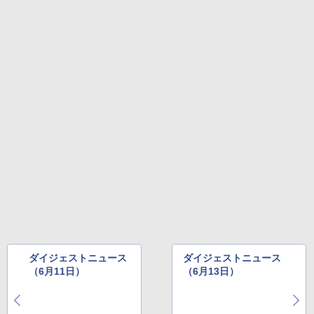
Amazon Kindle Colorsoft | 16GBストレ
ージ、防水、7インチカラーディスプレ
イ、色調調節ライト、最大8週間持続バッ
テリー、広告無し、ブラック (2025年発
売)
￥31,980
New Amazon Kindle Scribe Colorsoft |
11インチカラーディスプレイ、64GBスト
レージ、ノート機能搭載、明るさ自動調
整、色調調節ライト、プレミアムペン付
き、グラファイト
￥115,980
ダイジェストニュース
ダイジェストニュース
（6月11日）
（6月13日）