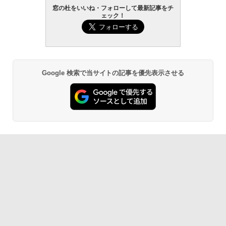
Amazon Kindle - 目に優しい、かさばら
窓の杜をいいね・フォローして最新記事をチ
ない、大きな画面で読みやすい、6週間持
ェック！
続バッテリー、6インチディスプレイ電子
書籍リーダー、マッチャ、16GB、広告な
し
￥16,980
Google 検索で当サイトの記事を優先表示させる
Kindle Paperwhite シグニチャーエディ
ション (32GB) 7インチディスプレイ、明
るさ自動調整、色調調節ライト、12週間
持続バッテリー、広告なし、メタリック
ブラック
￥27,980
Amazon Kindle Paperwhite (16GB) 7イ
ンチディスプレイ、色調調節ライト、12
週間持続バッテリー、広告なし、ブラッ
ク
￥22,980