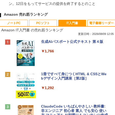
ン。12日をもってサービスの提供を終了するとのこと
Amazon 売れ筋ランキング
ノートPC
PCソフト
IT入門書
電子書籍リーダー
Amazon IT入門書 の売れ筋ランキング
更新日時：2026/08/09 12:05
Apple 2026 MacBook Neo A18 Proチッ
Robloxギフトカード - 800 Robux 【限
生成AIパスポート公式テキスト 第４版
プ搭載13インチノートブック：AIとAppl
定バーチャルアイテムを含む】 【オンラ
e Intelligenceのために設計、Liquid Ret
インゲームコード】 ロブロックス | オン
￥1,766
inaディスプレイ、8GBユニファイドメモ
ラインコード版
リ、256GB SSDストレージ、1080p Fac
eTime HDカメラ - インディゴ
￥1,300
￥119,800
1冊ですべて身につくHTML & CSSとWe
bデザイン入門講座［第2版］
Robloxギフトカード - 1000 Robux 【限
定バーチャルアイテムを含む】 【オンラ
tomtoc 360°保護 15.6 16インチ パソコ
インゲームコード】 ロブロックス |オン
￥1,292
ンケース Dell NEC Lavie ASUS HP dyna
ラインコード版
book Lenovo対応
￥1,600
￥2,952
ClaudeCode いちばんやさしい 教科書:
非エンジニア 初心者 素人 でも安心 使い