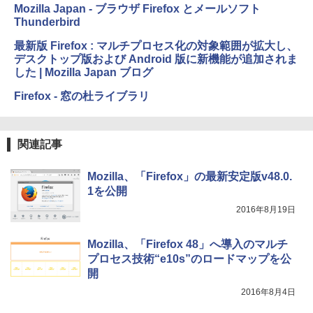
ードウェア・市販ソフトウェアのパーフ
インゲームコード】 ロブロックス | オン
Mozilla Japan - ブラウザ Firefox とメールソフト
ェクトリストと最新エミュレータ紹介
ラインコード版
Thunderbird
Amazon Kindle Colorsoft | 16GBストレ
ージ、防水、7インチカラーディスプレ
￥1,600
￥3,200
最新版 Firefox : マルチプロセス化の対象範囲が拡大し、
イ、色調調節ライト、最大8週間持続バッ
デスクトップ版および Android 版に新機能が追加されま
テリー、広告無し、ブラック (2025年発
した | Mozilla Japan ブログ
売)
1冊ですべて身につくHTML & CSSとWe
Robloxギフトカード - 1000 Robux 【限
bデザイン入門講座［第2版］
定バーチャルアイテムを含む】 【オンラ
Firefox - 窓の杜ライブラリ
￥39,980
インゲームコード】 ロブロックス |オン
ラインコード版
￥2,326
New Amazon Kindle Scribe Colorsoft |
￥1,600
関連記事
11インチカラーディスプレイ、64GBスト
レージ、ノート機能搭載、明るさ自動調
整、色調調節ライト、プレミアムペン付
Mozilla、「Firefox」の最新安定版v48.0.
き、グラファイト
1を公開
2016年8月19日
￥115,980
Mozilla、「Firefox 48」へ導入のマルチ
プロセス技術“e10s”のロードマップを公
開
2016年8月4日