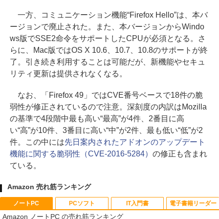
一方、コミュニケーション機能“Firefox Hello”は、本バ
ージョンで廃止された。また、本バージョンからWindo
ws版でSSE2命令をサポートしたCPUが必須となる。さ
らに、Mac版ではOS X 10.6、10.7、10.8のサポートが終
了。引き続き利用することは可能だが、新機能やセキュ
リティ更新は提供されなくなる。
なお、「Firefox 49」ではCVE番号ベースで18件の脆
弱性が修正されているので注意。深刻度の内訳はMozilla
の基準で4段階中最も高い“最高”が4件、2番目に高
い“高”が10件、3番目に高い“中”が2件、最も低い“低”が2
件。この中には
先日案内されたアドオンのアップデート
機能に関する脆弱性（CVE-2016-5284）
の修正も含まれ
ている。
Amazon 売れ筋ランキング
ノートPC
PCソフト
IT入門書
電子書籍リーダー
Amazon ノートPC の売れ筋ランキング