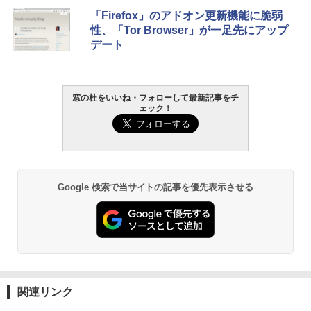
Xbox プリペイドカード 10,000円 デジタ
生成AIパスポート公式テキスト 第４版
Amazon Kindle Paperwhite (16GB) 7イ
「Firefox」のアドオン更新機能に脆弱
ルコード 【旧 Xbox ギフトカード】 [オ
ンチディスプレイ、色調調節ライト、12
性、「Tor Browser」が一足先にアップ
ンラインコード]
週間持続バッテリー、広告なし、ブラッ
￥1,766
デート
ク
￥10,000
￥27,980
AIイラスト表現辞典: 思い通りの絵を引き
窓の杜をいいね・フォローして最新記事をチ
Robloxギフトカード - 800 Robux 【限
ェック！
出す プロンプトの言葉 AI画像生成シリー
定バーチャルアイテムを含む】 【オンラ
Amazon Kindle - 目に優しい、かさばら
ズ (はぴーイラストLabo)
インゲームコード】 ロブロックス | オン
ない、大きな画面で読みやすい、6週間持
ラインコード版
続バッテリー、6インチディスプレイ電子
書籍リーダー、ブラック、16GB、広告な
￥99
し
￥1,300
￥19,980
ClaudeCode いちばんやさしい 教科書:
Google 検索で当サイトの記事を優先表示させる
非エンジニア 初心者 素人 でも安心 使い
Microsoft Office Home & Business 202
方 マニュアル AI副業にもコンテンツ作成
4(最新 永続版)|オンラインコード版|Wind
にもKindle出版にも！ 非エンジニアのた
ows11、10/mac対応|PC2台
Kindle Paperwhite シグニチャーエディ
めのAIコーディング入門シリーズ
ション (32GB) 7インチディスプレイ、明
るさ自動調整、色調調節ライト、12週間
￥39,582
持続バッテリー、広告なし、メタリック
￥99
ブラック
Robloxギフトカード - 2,000 Robux 【限
関連リンク
￥32,980
FM TOWNS ハイパー・カタログ: 本体ハ
定バーチャルアイテムを含む】 【オンラ