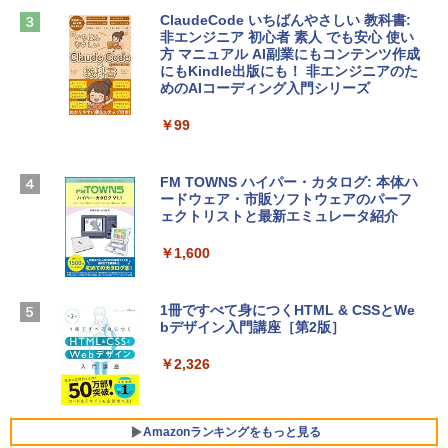
ClaudeCode いちばんやさしい 教科書:
￥2,952
非エンジニア 初心者 素人 でも安心 使い
Microsoft Office Home & Business 202
方 マニュアル AI副業にもコンテンツ作成
4(最新 永続版)|オンラインコード版|Wind
にもKindle出版にも！ 非エンジニアのた
ows11、10/mac対応|PC2台
めのAIコーディング入門シリーズ
Apple 2026 MacBook Air M5チップ搭載
13インチノートブック：AIとApple Intell
￥39,582
igence、13.6インチLiquid Retinaディ
￥99
スプレイ、24GBユニファイドメモリ、1
TB SSDストレージ、12MPセンターフレ
Robloxギフトカード - 2,000 Robux 【限
ームカメラ、日本語キーボード、Touch I
FM TOWNS ハイパー・カタログ: 本体ハ
定バーチャルアイテムを含む】 【オンラ
D - スカイブルー
ードウェア・市販ソフトウェアのパーフ
インゲームコード】 ロブロックス | オン
ェクトリストと最新エミュレータ紹介
ラインコード版
￥298,901
￥1,600
￥3,200
【Amazon.co.jp限定】 HP ノートパソコ
ン 15-fd 15.6インチ 16GBメモリ 512GB
1冊ですべて身につくHTML & CSSとWe
Robloxギフトカード - 1000 Robux 【限
SSD インテル Core 5
bデザイン入門講座［第2版］
定バーチャルアイテムを含む】 【オンラ
インゲームコード】 ロブロックス |オン
￥129,800
ラインコード版
￥2,326
￥1,600
FMV ノートパソコン WE1-K3 (MS 365 P
ersonal/Copilotキー搭載/Win 11/15.6型/
Amazonランキングをもっと見る