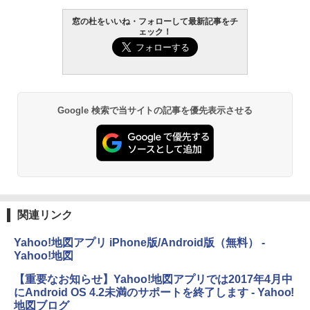
Core i5/16GB/SSD 512GB/ホワイト) FM
VWK3E15W_AZ
窓の杜をいいね・フォローして最新記事をチ
ェック！
￥119,800
Amazon Kindle Paperwhite (16GB) 7イ
ンチディスプレイ、色調調節ライト、12
週間持続バッテリー、広告なし、ブラッ
ク
￥27,980
Google 検索で当サイトの記事を優先表示させる
Amazon Kindle - 目に優しい、かさばら
ない、大きな画面で読みやすい、6週間持
続バッテリー、6インチディスプレイ電子
書籍リーダー、ブラック、16GB、広告な
し
関連リンク
￥19,980
Yahoo!地図アプリ iPhone版/Android版（無料） -
Yahoo!地図
Kindle Paperwhite シグニチャーエディ
ション (32GB) 7インチディスプレイ、明
【重要なお知らせ】Yahoo!地図アプリでは2017年4月中
るさ自動調整、色調調節ライト、12週間
にAndroid OS 4.2未満のサポートを終了します - Yahoo!
持続バッテリー、広告なし、メタリック
ブラック
地図ブログ