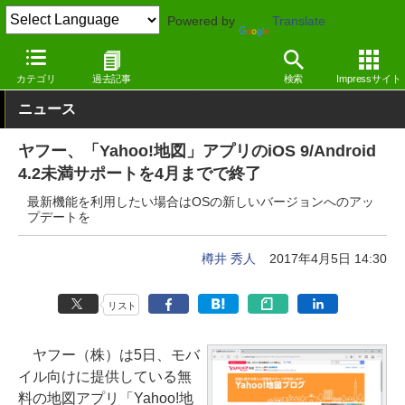
Powered by
Translate
窓の杜
ライフ
生活
iOS
カテゴリ
過去記事
検索
Impressサイト
ニュース
ヤフー、「Yahoo!地図」アプリのiOS 9/Android
4.2未満サポートを4月までで終了
最新機能を利用したい場合はOSの新しいバージョンへのアッ
プデートを
樽井 秀人
2017年4月5日 14:30
リスト
ヤフー（株）は5日、モバ
イル向けに提供している無
料の地図アプリ「Yahoo!地