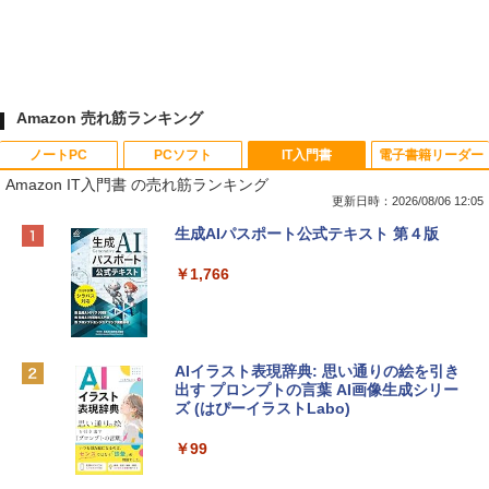
Amazon 売れ筋ランキング
ノートPC
PCソフト
IT入門書
電子書籍リーダー
Amazon IT入門書 の売れ筋ランキング
更新日時：2026/08/06 12:05
Apple 2026 MacBook Neo A18 Proチッ
Xbox プリペイドカード 10,000円 デジタ
生成AIパスポート公式テキスト 第４版
プ搭載13インチノートブック：AIとAppl
ルコード 【旧 Xbox ギフトカード】 [オ
e Intelligenceのために設計、Liquid Ret
ンラインコード]
￥1,766
inaディスプレイ、8GBユニファイドメモ
リ、512GB SSDストレージ、1080p Fac
￥10,000
eTime HDカメラ、Touch ID - インディ
ゴ
AIイラスト表現辞典: 思い通りの絵を引き
Robloxギフトカード - 800 Robux 【限
￥137,800
出す プロンプトの言葉 AI画像生成シリー
定バーチャルアイテムを含む】 【オンラ
ズ (はぴーイラストLabo)
インゲームコード】 ロブロックス | オン
ラインコード版
tomtoc 360°保護 15.6 16インチ パソコ
￥99
ンケース Dell NEC Lavie ASUS HP dyna
￥1,300
book Lenovo対応