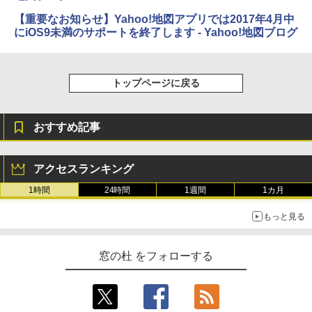
【重要なお知らせ】Yahoo!地図アプリでは2017年4月中
￥32,980
にiOS9未満のサポートを終了します - Yahoo!地図ブログ
Amazon Kindle Colorsoft | 16GBストレ
ージ、防水、7インチカラーディスプレ
トップページに戻る
イ、色調調節ライト、最大8週間持続バッ
テリー、広告無し、ブラック (2025年発
売)
おすすめ記事
￥39,980
アクセスランキング
New Amazon Kindle Scribe Colorsoft |
11インチカラーディスプレイ、64GBスト
1時間
24時間
1週間
1カ月
レージ、ノート機能搭載、明るさ自動調
整、色調調節ライト、プレミアムペン付
もっと見る
き、グラファイト
￥115,980
窓の杜 をフォローする