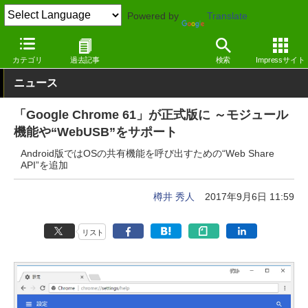
Powered by
Translate
窓の杜
インターネット
Webブラウザー
Windows
カテゴリ
過去記事
検索
Impressサイト
ニュース
「Google Chrome 61」が正式版に ～モジュール
機能や“WebUSB”をサポート
Android版ではOSの共有機能を呼び出すための“Web Share
API”を追加
樽井 秀人
2017年9月6日 11:59
リスト