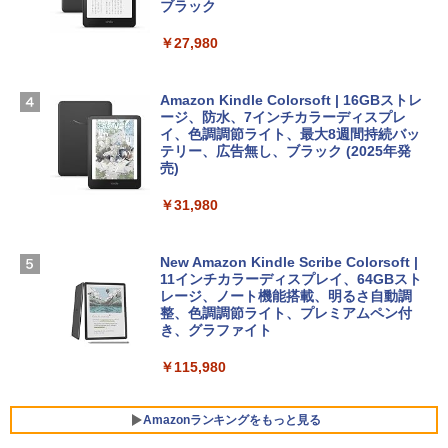
TB SSDストレージ、12MPセンターフレ
ブラック
ームカメラ、日本語キーボード、Touch I
D - ミッドナイト
￥27,980
1冊ですべて身につくHTML & CSSとWe
Robloxギフトカード - 2,000 Robux 【限
bデザイン入門講座［第2版］
定バーチャルアイテムを含む】 【オンラ
￥278,800
インゲームコード】 ロブロックス | オン
ラインコード版
Amazon Kindle Colorsoft | 16GBストレ
￥1,292
ージ、防水、7インチカラーディスプレ
【Amazon.co.jp限定】 HP ノートパソコ
イ、色調調節ライト、最大8週間持続バッ
￥3,200
ン 15-fd 15.6インチ 16GBメモリ 512GB
テリー、広告無し、ブラック (2025年発
SSD インテル Core 5
売)
FM TOWNS ハイパー・カタログ: 本体ハ
ードウェア・市販ソフトウェアのパーフ
Windows版 | Minecraft (マインクラフ
￥129,800
￥31,980
ェクトリストと最新エミュレータ紹介
ト): Java & Bedrock Edition | オンライ
ンコード版
￥1,600
FMV ノートパソコン WE1-K3 (MS 365 P
New Amazon Kindle Scribe Colorsoft |
￥3,600
ersonal/Copilotキー搭載/Win 11/15.6型/
11インチカラーディスプレイ、64GBスト
Core i5/16GB/SSD 512GB/ホワイト) FM
レージ、ノート機能搭載、明るさ自動調
VWK3E15W_AZ
整、色調調節ライト、プレミアムペン付
き、グラファイト
￥139,880
￥115,980
Amazonランキングをもっと見る