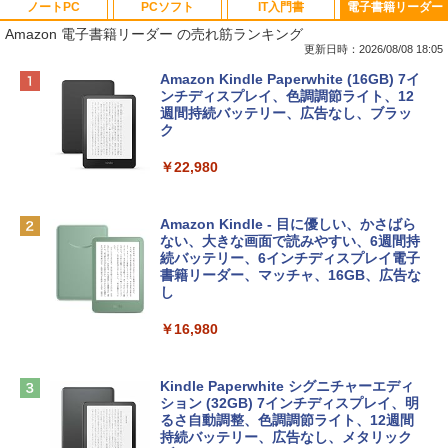
ノートPC
PCソフト
IT入門書
電子書籍リーダー
Amazon 電子書籍リーダー の売れ筋ランキング
更新日時：2026/08/08 18:05
Apple 2026 MacBook Neo A18 Proチッ
Robloxギフトカード - 800 Robux 【限
生成AIパスポート公式テキスト 第４版
Amazon Kindle Paperwhite (16GB) 7イ
プ搭載13インチノートブック：AIとAppl
定バーチャルアイテムを含む】 【オンラ
ンチディスプレイ、色調調節ライト、12
e Intelligenceのために設計、Liquid Ret
インゲームコード】 ロブロックス | オン
週間持続バッテリー、広告なし、ブラッ
￥1,766
inaディスプレイ、8GBユニファイドメモ
ラインコード版
ク
リ、512GB SSDストレージ、1080p Fac
eTime HDカメラ、Touch ID - シルバー
￥1,300
￥22,980
￥131,111
AIイラスト表現辞典: 思い通りの絵を引き
出す プロンプトの言葉 AI画像生成シリー
Robloxギフトカード - 1000 Robux 【限
Amazon Kindle - 目に優しい、かさばら
ズ (はぴーイラストLabo)
定バーチャルアイテムを含む】 【オンラ
ない、大きな画面で読みやすい、6週間持
tomtoc 360°保護 15.6 16インチ パソコ
インゲームコード】 ロブロックス |オン
続バッテリー、6インチディスプレイ電子
ンケース Dell NEC Lavie ASUS HP dyna
ラインコード版
書籍リーダー、マッチャ、16GB、広告な
￥480
book Lenovo対応
し
￥1,600
￥2,952
￥16,980
ClaudeCode いちばんやさしい 教科書:
非エンジニア 初心者 素人 でも安心 使い
方 マニュアル AI副業にもコンテンツ作成
Microsoft Office Home & Business 202
にもKindle出版にも！ 非エンジニアのた
Apple 2026 MacBook Air M5チップ搭載
4(最新 永続版)|オンラインコード版|Wind
Kindle Paperwhite シグニチャーエディ
めのAIコーディング入門シリーズ
13インチノートブック：AIとApple Intell
ows11、10/mac対応|PC2台
ション (32GB) 7インチディスプレイ、明
igence、13.6インチLiquid Retinaディ
るさ自動調整、色調調節ライト、12週間
スプレイ、16GBユニファイドメモリ、1
持続バッテリー、広告なし、メタリック
￥99
￥39,582