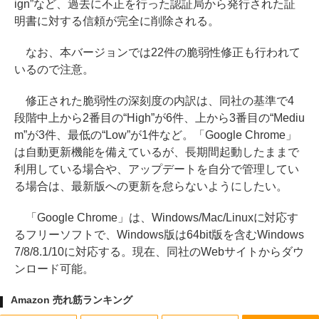
ign”など、過去に不正を行った認証局から発行された証
明書に対する信頼が完全に削除される。
なお、本バージョンでは22件の脆弱性修正も行われて
いるので注意。
修正された脆弱性の深刻度の内訳は、同社の基準で4
段階中上から2番目の“High”が6件、上から3番目の“Mediu
m”が3件、最低の“Low”が1件など。「Google Chrome」
は自動更新機能を備えているが、長期間起動したままで
利用している場合や、アップデートを自分で管理してい
る場合は、最新版への更新を怠らないようにしたい。
「Google Chrome」は、Windows/Mac/Linuxに対応す
るフリーソフトで、Windows版は64bit版を含むWindows
7/8/8.1/10に対応する。現在、同社のWebサイトからダウ
ンロード可能。
Amazon 売れ筋ランキング