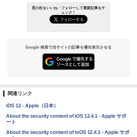
AIイラスト表現辞典: 思い通りの絵を引き
窓の杜をいいね・フォローして最新記事をチ
ェック！
出す プロンプトの言葉 AI画像生成シリー
Amazon Kindle - 目に優しい、かさばら
ズ (はぴーイラストLabo)
ない、大きな画面で読みやすい、6週間持
続バッテリー、6インチディスプレイ電子
書籍リーダー、ブラック、16GB、広告な
￥480
し
￥19,980
ClaudeCode いちばんやさしい 教科書:
Google 検索で当サイトの記事を優先表示させる
非エンジニア 初心者 素人 でも安心 使い
方 マニュアル AI副業にもコンテンツ作成
にもKindle出版にも！ 非エンジニアのた
Kindle Paperwhite シグニチャーエディ
めのAIコーディング入門シリーズ
ション (32GB) 7インチディスプレイ、明
るさ自動調整、色調調節ライト、12週間
持続バッテリー、広告なし、メタリック
￥99
ブラック
関連リンク
￥32,980
FM TOWNS ハイパー・カタログ: 本体ハ
ードウェア・市販ソフトウェアのパーフ
iOS 12 - Apple（日本）
ェクトリストと最新エミュレータ紹介
Amazon Kindle Colorsoft | 16GBストレ
About the security content of iOS 12.4.1 - Apple サポ
ージ、防水、7インチカラーディスプレ
￥1,600
ート
イ、色調調節ライト、最大8週間持続バッ
テリー、広告無し、ブラック (2025年発
About the security content of tvOS 12.4.1 - Apple サポ
売)
1冊ですべて身につくHTML & CSSとWe