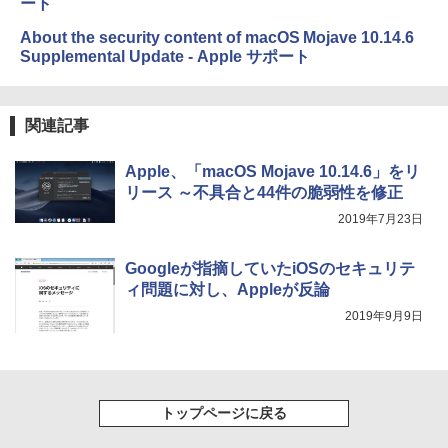
ート
bデザイン入門講座［第2版］
￥39,980
About the security content of macOS Mojave 10.14.6
￥2,326
Supplemental Update - Apple サポート
New Amazon Kindle Scribe Colorsoft |
11インチカラーディスプレイ、64GBスト
レージ、ノート機能搭載、明るさ自動調
関連記事
整、色調調節ライト、プレミアムペン付
き、グラファイト
Apple、「macOS Mojave 10.14.6」をリ
￥115,980
リース ～不具合と44件の脆弱性を修正
2019年7月23日
Googleが指摘していたiOSのセキュリテ
ィ問題に対し、Appleが反論
2019年9月9日
トップページに戻る