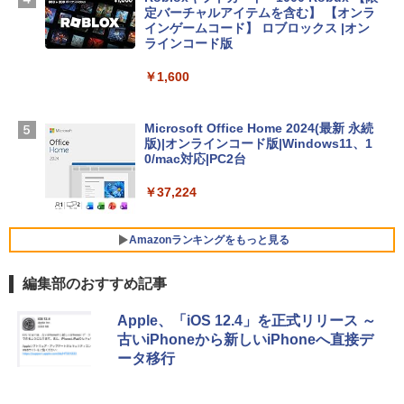
D - ミッドナイト
定バーチャルアイテムを含む】 【オンラ
インゲームコード】 ロブロックス |オン
￥314,800
ラインコード版
￥1,600
【Amazon.co.jp限定】 HP ノートパソコ
ン 15-fd 15.6インチ 16GBメモリ 512GB
SSD インテル Core 5
Microsoft Office Home 2024(最新 永続
版)|オンラインコード版|Windows11、1
￥129,800
0/mac対応|PC2台
￥37,224
FMV ノートパソコン WE1-K3 (MS 365 P
ersonal/Copilotキー搭載/Win 11/15.6型/
Core i5/16GB/SSD 512GB/ホワイト) FM
Amazonランキングをもっと見る
VWK3E15W_AZ
編集部のおすすめ記事
￥119,800
生成AIパスポート公式テキスト 第４版
Amazon Kindle Paperwhite (16GB) 7イ
Apple、「iOS 12.4」を正式リリース ～
ンチディスプレイ、色調調節ライト、12
古いiPhoneから新しいiPhoneへ直接デ
週間持続バッテリー、広告なし、ブラッ
￥1,766
ータ移行
ク
￥27,980