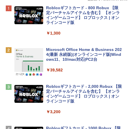
Apple 2026 MacBook Neo A18 Proチッ
Robloxギフトカード - 800 Robux 【限
プ搭載13インチノートブック：AIとAppl
定バーチャルアイテムを含む】 【オンラ
e Intelligenceのために設計、Liquid Ret
インゲームコード】 ロブロックス | オン
inaディスプレイ、8GBユニファイドメモ
ラインコード版
リ、512GB SSDストレージ、1080p Fac
eTime HDカメラ、Touch ID - インディ
￥1,300
ゴ
￥137,800
Microsoft Office Home & Business 202
4(最新 永続版)|オンラインコード版|Wind
ows11、10/mac対応|PC2台
tomtoc 360°保護 15.6 16インチ パソコ
ンケース Dell NEC Lavie ASUS HP dyna
￥39,582
book Lenovo対応
￥2,952
Robloxギフトカード - 2,000 Robux 【限
定バーチャルアイテムを含む】 【オンラ
インゲームコード】 ロブロックス | オン
Apple 2026 MacBook Air M5チップ搭載
ラインコード版
13インチノートブック：AIとApple Intell
igence、13.6インチLiquid Retinaディ
￥3,200
スプレイ、24GBユニファイドメモリ、1
TB SSDストレージ、12MPセンターフレ
ームカメラ、日本語キーボード、Touch I
Robloxギフトカード - 1000 Robux 【限