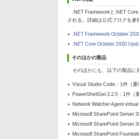
.NET Frameworkと.NE
される。詳細は公式ブログを参
.NET Framework October 2020 
.NET Core October 2020 Updat
そのほかの製品
そのほかにも、以下の製品に対
Visual Studio Code：1件
PowerShellGet 2.2.5：1
Network Watcher Agent vir
Microsoft SharePoint 
Microsoft SharePoint Ser
Microsoft SharePoint Fo