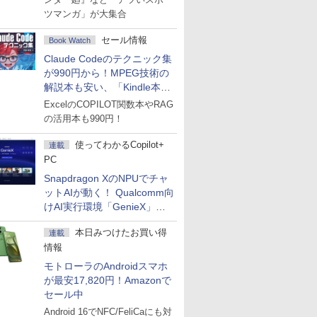
ツマンガ」が大集合
セール情報
Book Watch
Claude Codeのテクニック集
が990円から！MPEG技術の
解説本も安い、「Kindle本サ
マーセール」第2弾開始！
ExcelのCOPILOT関数本やRAG
の活用本も990円！
使ってわかるCopilot+
連載
PC
Snapdragon XのNPUでチャ
ットAIが動く！ Qualcomm向
けAI実行環境「GenieX」を
試してみた
本日みつけたお買い得
連載
情報
モトローラのAndroidスマホ
が最安17,820円！Amazonで
セール中
Android 16でNFC/FeliCaにも対