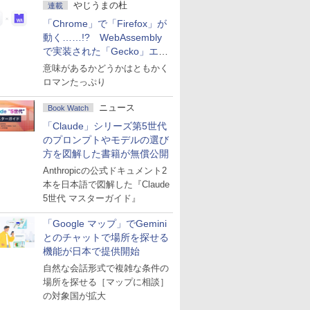
やじうまの杜
連載
「Chrome」で「Firefox」が
動く……!? WebAssembly
で実装された「Gecko」エン
ジン
意味があるかどうかはともかく
ロマンたっぷり
ニュース
Book Watch
「Claude」シリーズ第5世代
のプロンプトやモデルの選び
方を図解した書籍が無償公開
Anthropicの公式ドキュメント2
本を日本語で図解した『Claude
5世代 マスターガイド』
「Google マップ」でGemini
とのチャットで場所を探せる
機能が日本で提供開始
自然な会話形式で複雑な条件の
場所を探せる［マップに相談］
の対象国が拡大