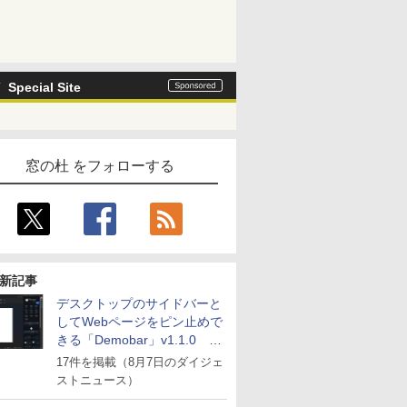
Special Site
窓の杜 をフォローする
新記事
デスクトップのサイドバーと
してWebページをピン止めで
きる「Demobar」v1.1.0 ほ
か
17件を掲載（8月7日のダイジェ
ストニュース）