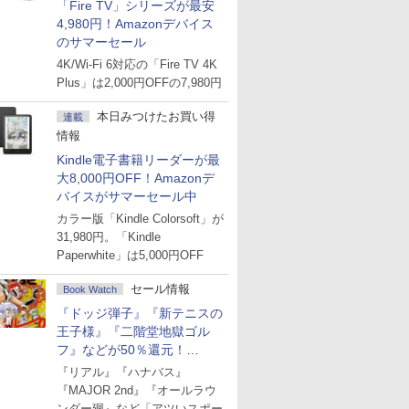
「Fire TV」シリーズが最安
4,980円！Amazonデバイス
のサマーセール
4K/Wi-Fi 6対応の「Fire TV 4K
Plus」は2,000円OFFの7,980円
本日みつけたお買い得
連載
情報
Kindle電子書籍リーダーが最
大8,000円OFF！Amazonデ
バイスがサマーセール中
カラー版「Kindle Colorsoft」が
31,980円。「Kindle
Paperwhite」は5,000円OFF
セール情報
Book Watch
『ドッジ弾子』『新テニスの
王子様』『二階堂地獄ゴル
フ』などが50％還元！
Amazonマンガ週末セール
『リアル』『ハナバス』
『MAJOR 2nd』『オールラウ
ンダー廻』など「アツいスポー