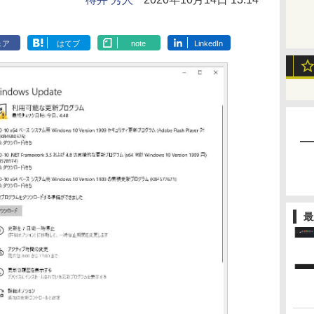
ェア
はてブ
note
LinkedIn
最