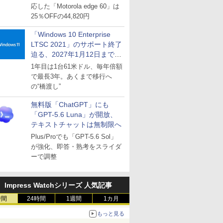
応した「Motorola edge 60」は
25％OFFの44,820円
「Windows 10 Enterprise
LTSC 2021」のサポート終了
迫る、2027年1月12日まで
～ESUは9月1日から販売
1年目は1台61米ドル、毎年倍額
で最長3年。あくまで移行へ
の“橋渡し”
無料版「ChatGPT」にも
「GPT-5.6 Luna」が開放、
テキストチャットは無制限へ
Plus/Proでも「GPT-5.6 Sol」
が強化、即答・熟考をスライダ
ーで調整
Impress Watchシリーズ 人気記事
時間
24時間
1週間
1カ月
もっと見る