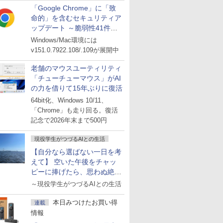
「Google Chrome」に「致
命的」を含むセキュリティア
ップデート ～脆弱性41件に
対処
Windows/Mac環境には
v151.0.7922.108/.109が展開中
老舗のマウスユーティリティ
「チューチューマウス」がAI
の力を借りて15年ぶりに復活
64bit化、Windows 10/11、
「Chrome」も走り回る。復活
記念で2026年末まで500円
現役学生がつづるAIとの生活
【自分なら選ばない一日を考
えて】 空いた午後をチャッ
ピーに捧げたら、思わぬ絶景
に出会った話
～現役学生がつづるAIとの生活
本日みつけたお買い得
連載
情報