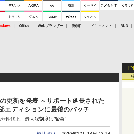
ndows
Office
Webブラウザー
脆弱性
ドキュメント
SNS
1
0年10月の更新を発表 ～サポート延長された
」一部エディションに最後のパッチ
件の脆弱性修正、最大深刻度は“緊急”
樽井 秀人
2020年10月14日 13:14