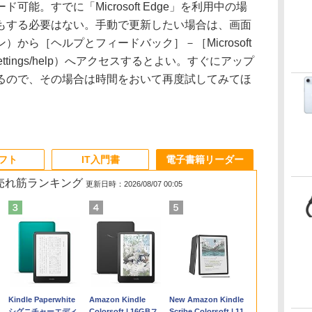
能。すでに「Microsoft Edge」を利用中の場
もする必要はない。手動で更新したい場合は、画面
から［ヘルプとフィードバック］－［Microsoft
/settings/help）へアクセスするとよい。すぐにアップ
るので、その場合は時間をおいて再度試してみてほ
ソフト
IT入門書
電子書籍リーダー
の売れ筋ランキング
更新日時：2026/08/07 00:05
Apple 2026
Microsoft Office
ClaudeCode いちば
Kindle Paperwhite
【Amazon.co.jp限
Robloxギフトカード
FM TOWNS ハイパ
Amazon Kindle
FMV ノートパソコン
Microsoft Office
1冊ですべて身につく
New Amazon Kindle
コ
MacBook Air M5チ
Home & Business
んやさしい 教科書:
シグニチャーエディ
定】 HP ノートパソ
- 1000 Robux 【限定
ー・カタログ: 本体
Colorsoft | 16GBス
WE1-K3 (MS 365
Home 2024(最新 永続
HTML & CSSとWebデ
Scribe Colorsoft | 11