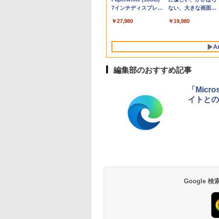
Proチップ搭載13イ
バーチャルアイテム
7インチディスプレ
ンケース Dell NEC
定バーチャルアイテ
出す プロンプトの言
ない、大きな画面で
￥1,766
ンチノートブック：
を含む】 【オンライ
イ、色調調節ライ
Lavie ASUS HP
ムを含む】 【オンラ
葉 AI画像生成シリー
読みやすい、6週間
￥162,598
￥1,300
￥27,980
￥2,952
￥3,200
￥480
￥19,980
AIとApple
ンゲームコード】 ロ
ト、12週間持続バッ
dynabook Lenovo
インゲームコード】
ズ (はぴーイラスト
続バッテリー、6イ
Intelligence、Liquid
ブロックス | オンラ
テリー、広告なし、
対応
ロブロックス | オン
Labo)
チディスプレイ電子
Retinaディスプレ
インコード版
ブラック
ラインコード版
書籍リーダー、ブラ
A
イ、8GBメモリ、
ック、16GB、広告
512GB SSD、1080p
し
FaceTime HDカメ
編集部のおすすめ記事
ラ、Touch ID - イン
ディゴ + 3年延長
「Micr
AppleCare+ for 13イ
イトとの
ンチMacBook
Neo(A18 Pro)|ダウン
ロード版
Google