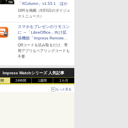
「XColumn」v1.53.1 ほか
18件を掲載（8月5日のダイジェ
ストニュース）
スマホをプレゼンのリモコン
に ～「LibreOffice」向け拡
張機能「Impress Remote」
が公開
QRコードを読み取るだけ、専
用アプリもペアリングコードも
不要
Impress Watchシリーズ 人気記事
時間
24時間
1週間
1カ月
もっと見る