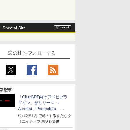
Special Site
窓の杜 をフォローする
新記事
「ChatGPT向けアドビプラ
グイン」がリリース ～
Acrobat、Photoshop、
Premiereなどの機能を1つの
ChatGPT内で完結する新たなク
プラグインに統合
リエイティブ体験を提供