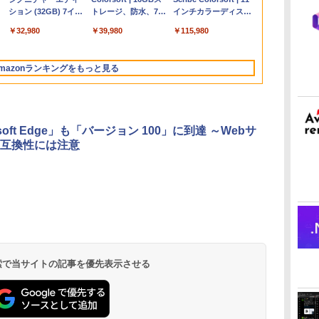
ップ搭載13インチノ
2024(最新 永続版)|オ
非エンジニア 初心者
ション (32GB) 7イン
コン 15-fd 15.6イン
バーチャルアイテム
ハードウェア・市販
トレージ、防水、7イ
Personal/Copilotキー
版)|オンラインコード
ザイン入門講座［第2
インチカラーディスプ
持
ートブック：AIと
ンラインコード
素人 でも安心 使い方
チディスプレイ、明
チ 16GBメモリ
を含む】 【オンライ
ソフトウェアのパー
ンチカラーディスプ
搭載/Win 11/15.6
版|Windows11、
版］
レイ、64GBストレー
￥347,600
￥39,582
￥99
￥32,980
￥129,800
￥1,600
￥1,600
￥39,980
￥120,000
￥37,224
￥2,326
￥115,980
ン
Apple Intelligence、
版|Windows11、
マニュアル AI副業に
るさ自動調整、色調
512GB SSD インテ
ンゲームコード】 ロ
フェクトリストと最
レイ、色調調節ライ
型/Core i5/16GB/SSD
10/mac対応|PC2台
ジ、ノート機能搭載、
13.6インチLiquid
10/mac対応|PC2台
もコンテンツ作成に
調節ライト、12週間
ル Core 5
ブロックス |オンライ
新エミュレータ紹介
ト、最大8週間持続バ
512GB/ホワイト)
明るさ自動調整、色調
Retinaディスプレ
もKindle出版にも！
持続バッテリー、広
ンコード版
ッテリー、広告無
FMVWK3E15W_AZ
調節ライト、プレミア
mazonランキングをもっと見る
な
イ、24GBユニファイ
非エンジニアのため
告なし、メタリック
し、ブラック (2025
ムペン付き、グラファ
ドメモリ、1TB
のAIコーディング入
ジェード
年発売)
イト
SSD、12MPセンター
門シリーズ
フレームカメラ、
Touch ID - ミッドナ
osoft Edge」も「バージョン 100」に到達 ～Webサ
イト + 3年延長
互換性には注意
AppleCare+ for 13イ
ンチMacBook
Air(M5)|ダウンロー
ド版
 検索で当サイトの記事を優先表示させる