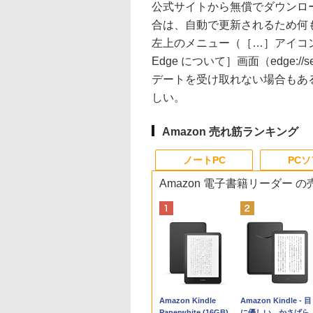
公式サイトから無償でダウンロード可
合は、自動で更新されるため何
左上のメニュー（［…］アイコン）
Edge について］画面（edge:/
デートを受け取れない場合もあ
しい。
Amazon 売れ筋ランキング
ノートPC
PC
Amazon 電子書籍リーダー 
Apple 2026
Robloxギフトカード
生成AIパスポート公
Amazon Kindle
tomtoc 360°保護
Robloxギフトカード
AIイラスト表現辞典:
Amazon Kindle - 目
MacBook Neo A18
- 800 Robux 【限定
式テキスト 第４版
Paperwhite (16GB)
15.6 16インチ パソ
- 2,000 Robux 【限
思い通りの絵を引き
に優しい、かさばら