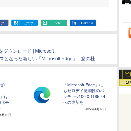
ェア
はてブ
note
LinkedIn
をダウンロード | Microsoft
ベースとなった新しい「Microsoft Edge」 - 窓の杜
1
のゼロ
「Microsoft Edge」に
もゼロデイ脆弱性のパ
ge」は
ッチ ～v100.0.1185.44
強化モ
への更新を
を
2022年4月18日
年4月15日