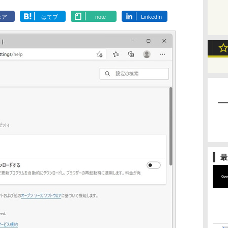
ェア
はてブ
note
LinkedIn
最