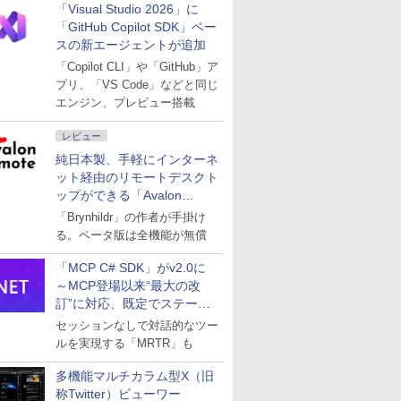
「Visual Studio 2026」に
「GitHub Copilot SDK」ベー
スの新エージェントが追加
「Copilot CLI」や「GitHub」ア
プリ、「VS Code」などと同じ
エンジン、プレビュー搭載
レビュー
純日本製、手軽にインターネ
ット経由のリモートデスクト
ップができる「Avalon
remote」
「Brynhildr」の作者が手掛け
る。ベータ版は全機能が無償
「MCP C# SDK」がv2.0に
～MCP登場以来“最大の改
訂”に対応、既定でステート
レスへ
セッションなしで対話的なツー
ルを実現する「MRTR」も
多機能マルチカラム型X（旧
称Twitter）ビューワー