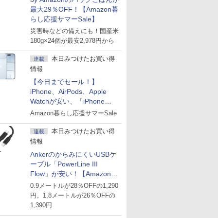
最大29％OFF！【Amazon暮
らし応援サマーSale】
災害時などの備えにも！国産米
180g×24個が最安2,978円から
本日みつけたお買い得
連載
情報
【今日までセール！】
iPhone、AirPods、Apple
Watchが安い、「iPhone
Air」256GB版が139,800円な
Amazon暮らし応援サマーSale
ど
本日みつけたお買い得
連載
情報
AnkerのからみにくいUSBケ
ーブル「PowerLine III
Flow」が安い！【Amazon暮
らし応援サマーSale】
0.9メートルが28％OFFの1,290
円。1,8メートルが26％OFFの
1,390円