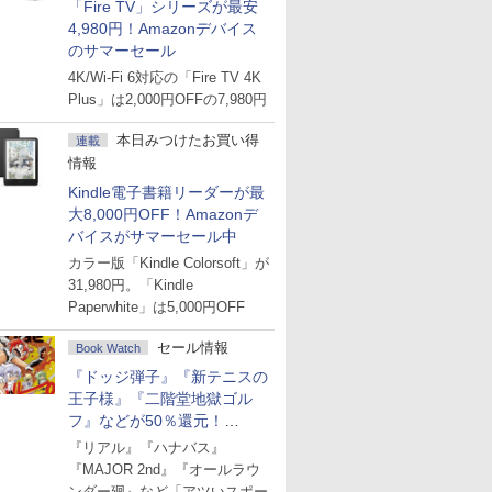
「Fire TV」シリーズが最安
4,980円！Amazonデバイス
のサマーセール
4K/Wi-Fi 6対応の「Fire TV 4K
Plus」は2,000円OFFの7,980円
本日みつけたお買い得
連載
情報
Kindle電子書籍リーダーが最
大8,000円OFF！Amazonデ
バイスがサマーセール中
カラー版「Kindle Colorsoft」が
31,980円。「Kindle
Paperwhite」は5,000円OFF
セール情報
Book Watch
『ドッジ弾子』『新テニスの
王子様』『二階堂地獄ゴル
フ』などが50％還元！
Amazonマンガ週末セール
『リアル』『ハナバス』
『MAJOR 2nd』『オールラウ
ンダー廻』など「アツいスポー