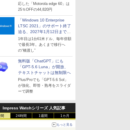
応した「Motorola edge 60」は
25％OFFの44,820円
「Windows 10 Enterprise
LTSC 2021」のサポート終了
迫る、2027年1月12日まで
～ESUは9月1日から販売
1年目は1台61米ドル、毎年倍額
で最長3年。あくまで移行へ
の“橋渡し”
無料版「ChatGPT」にも
「GPT-5.6 Luna」が開放、
テキストチャットは無制限へ
Plus/Proでも「GPT-5.6 Sol」
が強化、即答・熟考をスライダ
ーで調整
Impress Watchシリーズ 人気記事
時間
24時間
1週間
1カ月
もっと見る