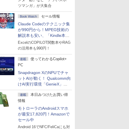
ツマンガ」が大集合
セール情報
Book Watch
Claude Codeのテクニック集
が990円から！MPEG技術の
解説本も安い、「Kindle本サ
マーセール」第2弾開始！
ExcelのCOPILOT関数本やRAG
の活用本も990円！
使ってわかるCopilot+
連載
PC
Snapdragon XのNPUでチャ
ットAIが動く！ Qualcomm向
けAI実行環境「GenieX」を
試してみた
本日みつけたお買い得
連載
情報
モトローラのAndroidスマホ
が最安17,820円！Amazonで
セール中
Android 16でNFC/FeliCaにも対