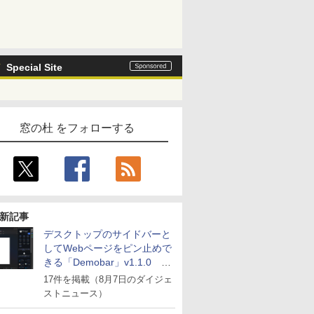
Special Site
窓の杜 をフォローする
新記事
デスクトップのサイドバーと
してWebページをピン止めで
きる「Demobar」v1.1.0 ほ
か
17件を掲載（8月7日のダイジェ
ストニュース）