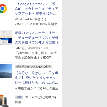
「Google Chrome」に「致
命的」を含むセキュリティア
ップデート ～脆弱性41件に
対処
Windows/Mac環境には
v151.0.7922.108/.109が展開中
老舗のマウスユーティリティ
「チューチューマウス」がAI
の力を借りて15年ぶりに復活
64bit化、Windows 10/11、
「Chrome」も走り回る。復活
記念で2026年末まで500円
現役学生がつづるAIとの生活
【自分なら選ばない一日を考
えて】 空いた午後をチャッ
ピーに捧げたら、思わぬ絶景
に出会った話
～現役学生がつづるAIとの生活
本日みつけたお買い得
連載
情報