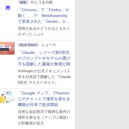
やじうまの杜
連載
「Chrome」で「Firefox」が
動く……!? WebAssembly
で実装された「Gecko」エン
ジン
意味があるかどうかはともかく
ロマンたっぷり
ニュース
Book Watch
「Claude」シリーズ第5世代
のプロンプトやモデルの選び
方を図解した書籍が無償公開
Anthropicの公式ドキュメント2
本を日本語で図解した『Claude
5世代 マスターガイド』
「Google マップ」でGemini
とのチャットで場所を探せる
機能が日本で提供開始
自然な会話形式で複雑な条件の
場所を探せる［マップに相談］
の対象国が拡大