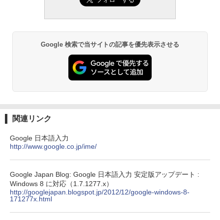
し
￥19,980
ClaudeCode いちばんやさしい 教科書:
非エンジニア 初心者 素人 でも安心 使い
方 マニュアル AI副業にもコンテンツ作成
Google 検索で当サイトの記事を優先表示させる
にもKindle出版にも！ 非エンジニアのた
Kindle Paperwhite シグニチャーエディ
めのAIコーディング入門シリーズ
ション (32GB) 7インチディスプレイ、明
るさ自動調整、色調調節ライト、12週間
持続バッテリー、広告なし、メタリック
￥99
ジェード
￥32,980
FM TOWNS ハイパー・カタログ: 本体ハ
ードウェア・市販ソフトウェアのパーフ
関連リンク
ェクトリストと最新エミュレータ紹介
Amazon Kindle Colorsoft | 16GBストレ
Google 日本語入力
ージ、防水、7インチカラーディスプレ
￥1,600
http://www.google.co.jp/ime/
イ、色調調節ライト、最大8週間持続バッ
テリー、広告無し、ブラック (2025年発
売)
1冊ですべて身につくHTML & CSSとWe
Google Japan Blog: Google 日本語入力 安定版アップデート :
bデザイン入門講座［第2版］
￥39,980
Windows 8 に対応（1.7.1277.x）
http://googlejapan.blogspot.jp/2012/12/google-windows-8-
￥2,326
171277x.html
New Amazon Kindle Scribe Colorsoft |
11インチカラーディスプレイ、64GBスト