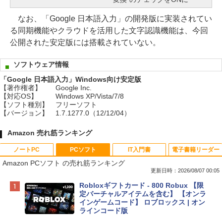
なお、「Google 日本語入力」の開発版に実装されてい
る同期機能やクラウドを活用した文字認識機能は、今回
公開された安定版には搭載されていない。
ソフトウェア情報
「Google 日本語入力」Windows向け安定版
【著作権者】
Google Inc.
【対応OS】
Windows XP/Vista/7/8
【ソフト種別】
フリーソフト
【バージョン】
1.7.1277.0（12/12/04）
Amazon 売れ筋ランキング
ノートPC
PCソフト
IT入門書
電子書籍リーダー
Amazon PCソフト の売れ筋ランキング
更新日時：2026/08/07 00:05
Apple 2026 MacBook Neo A18 Proチッ
Robloxギフトカード - 800 Robux 【限
プ搭載13インチノートブック：AIとAppl
定バーチャルアイテムを含む】 【オンラ
e Intelligence、Liquid Retinaディスプ
インゲームコード】 ロブロックス | オン
レイ、8GBメモリ、512GB SSD、1080p
ラインコード版
FaceTime HDカメラ、Touch ID - インデ