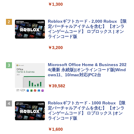
ィゴ + 3年延長 AppleCare+ for 13インチ
￥1,300
MacBook Neo(A18 Pro)|ダウンロード版
￥162,598
Robloxギフトカード - 2,000 Robux 【限
定バーチャルアイテムを含む】 【オンラ
インゲームコード】 ロブロックス | オン
tomtoc 360°保護 15.6 16インチ パソコ
ラインコード版
ンケース Dell NEC Lavie ASUS HP dyna
book Lenovo対応
￥3,200
￥2,952
Microsoft Office Home & Business 202
4(最新 永続版)|オンラインコード版|Wind
Apple 2026 MacBook Air M5チップ搭載
ows11、10/mac対応|PC2台
13インチノートブック：AIとApple Intell
igence、13.6インチLiquid Retinaディ
￥39,582
スプレイ、24GBユニファイドメモリ、1
TB SSD、12MPセンターフレームカメ
ラ、Touch ID - ミッドナイト + 3年延長
Robloxギフトカード - 1000 Robux 【限
AppleCare+ for 13インチMacBook Air
定バーチャルアイテムを含む】 【オンラ
(M5)|ダウンロード版
インゲームコード】 ロブロックス |オン
ラインコード版
￥347,600
￥1,600