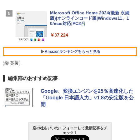
【Amazon.co.jp限定】 HP ノートパソコ
ン 15-fd 15.6インチ 16GBメモリ 512GB
Microsoft Office Home 2024(最新 永続
SSD インテル Core 5
版)|オンラインコード版|Windows11、1
0/mac対応|PC2台
￥129,800
￥37,224
FMV ノートパソコン WE1-K3 (MS 365 P
ersonal/Copilotキー搭載/Win 11/15.6型/
Amazonランキングをもっと見る
Core i5/16GB/SSD 512GB/ホワイト) FM
VWK3E15W_AZ
（柳 英俊）
￥120,000
生成AIパスポート公式テキスト 第４版
Amazon Kindle Paperwhite (16GB) 7イ
編集部のおすすめ記事
ンチディスプレイ、色調調節ライト、12
週間持続バッテリー、広告なし、ブラッ
￥1,766
Google、変換エンジンを25％高速化した
ク
「Google 日本語入力」v1.8の安定版を公
開
￥27,980
AIイラスト表現辞典: 思い通りの絵を引き
出す プロンプトの言葉 AI画像生成シリー
Amazon Kindle - 目に優しい、かさばら
ズ (はぴーイラストLabo)
ない、大きな画面で読みやすい、6週間持
窓の杜をいいね・フォローして最新記事をチ
続バッテリー、6インチディスプレイ電子
ェック！
書籍リーダー、ブラック、16GB、広告な
￥480