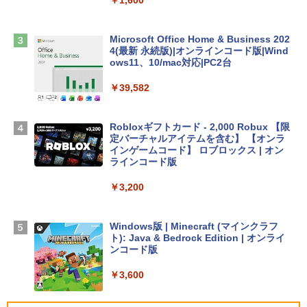
￥1,600
￥2,952
Microsoft Office Home & Business 202
4(最新 永続版)|オンラインコード版|Wind
Apple 2026 MacBook Air M5チップ搭載
ows11、10/mac対応|PC2台
13インチノートブック：AIとApple Intell
igence、13.6インチLiquid Retinaディ
￥39,582
スプレイ、16GBユニファイドメモリ、1
TB SSDストレージ、12MPセンターフレ
ームカメラ、日本語キーボード、Touch I
Robloxギフトカード - 2,000 Robux 【限
D - シルバー
定バーチャルアイテムを含む】 【オンラ
インゲームコード】 ロブロックス | オン
￥261,414
ラインコード版
￥3,200
【Amazon.co.jp限定】 HP ノートパソコ
ン 15-fd 15.6インチ 16GBメモリ 512GB
SSD インテル Core 5
Windows版 | Minecraft (マインクラフ
ト): Java & Bedrock Edition | オンライ
￥129,800
ンコード版
￥3,600
FMV ノートパソコン WE1-K3 (MS 365 P
ersonal/Copilotキー搭載/Win 11/15.6型/