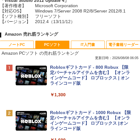
「Visual Studio 2012 Update 4」
【著作権者】
Microsoft Corporation
【対応OS】
Windows 7/Server 2008 R2/8/Server 2012/8.1
【ソフト種別】
フリーソフト
【バージョン】
2012.4（13/11/12）
Amazon 売れ筋ランキング
ノートPC
PCソフト
IT入門書
電子書籍リーダー
Amazon PCソフト の売れ筋ランキング
更新日時：2026/08/08 06:05
Apple 2026 MacBook Neo A18 Proチッ
Robloxギフトカード - 800 Robux 【限
プ搭載13インチノートブック：AIとAppl
定バーチャルアイテムを含む】 【オンラ
e Intelligence、Liquid Retinaディスプ
インゲームコード】 ロブロックス | オン
レイ、8GBメモリ、512GB SSD、1080p
ラインコード版
FaceTime HDカメラ、Touch ID - インデ
ィゴ + 3年延長 AppleCare+ for 13インチ
￥1,300
MacBook Neo(A18 Pro)|ダウンロード版
￥162,598
Robloxギフトカード - 1000 Robux 【限
定バーチャルアイテムを含む】 【オンラ
インゲームコード】 ロブロックス |オン
tomtoc 360°保護 15.6 16インチ パソコ
ラインコード版
ンケース Dell NEC Lavie ASUS HP dyna
book Lenovo対応