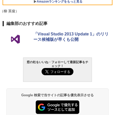
Core i5/16GB/SSD 512GB/ホワイト) FM
Amazonランキングをもっと見る
VWK3E15W_AZ
（柳 英俊）
￥139,880
生成AIパスポート公式テキスト 第４版
Amazon Kindle Paperwhite (16GB) 7イ
編集部のおすすめ記事
ンチディスプレイ、色調調節ライト、12
週間持続バッテリー、広告なし、ブラッ
￥1,766
「Visual Studio 2013 Update 1」のリリ
ク
ース候補版が早くも公開
￥22,980
AIイラスト表現辞典: 思い通りの絵を引き
出す プロンプトの言葉 AI画像生成シリー
Amazon Kindle - 目に優しい、かさばら
窓の杜をいいね・フォローして最新記事をチ
ズ (はぴーイラストLabo)
ない、大きな画面で読みやすい、6週間持
ェック！
続バッテリー、6インチディスプレイ電子
書籍リーダー、ブラック、16GB、広告な
￥480
し
￥16,980
ClaudeCode いちばんやさしい 教科書:
非エンジニア 初心者 素人 でも安心 使い
Google 検索で当サイトの記事を優先表示させる
方 マニュアル AI副業にもコンテンツ作成
にもKindle出版にも！ 非エンジニアのた
Kindle Paperwhite シグニチャーエディ
めのAIコーディング入門シリーズ
ション (32GB) 7インチディスプレイ、明
るさ自動調整、色調調節ライト、12週間
持続バッテリー、広告なし、メタリック
￥99