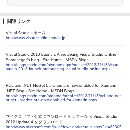
ブラック
￥27,980
1冊ですべて身につくHTML & CSSとWe
bデザイン入門講座［第2版］
関連リンク
Amazon Kindle Colorsoft | 16GBストレ
￥1,292
Visual Studio - ホーム
ージ、防水、7インチカラーディスプレ
http://www.visualstudio.com/ja-jp
イ、色調調節ライト、最大8週間持続バッ
テリー、広告無し、ブラック (2025年発
売)
FM TOWNS ハイパー・カタログ: 本体ハ
Visual Studio 2013 Launch: Announcing Visual Studio Online -
ードウェア・市販ソフトウェアのパーフ
Somasegar's blog - Site Home - MSDN Blogs
￥31,980
ェクトリストと最新エミュレータ紹介
http://blogs.msdn.com/b/somasegar/archive/2013/11/13/visual-
studio-2013-launch-announcing-visual-studio-online.aspx
￥1,600
New Amazon Kindle Scribe Colorsoft |
11インチカラーディスプレイ、64GBスト
PCL and .NET NuGet Libraries are now enabled for Xamarin -
レージ、ノート機能搭載、明るさ自動調
.NET Blog - Site Home - MSDN Blogs
整、色調調節ライト、プレミアムペン付
http://blogs.msdn.com/b/dotnet/archive/2013/11/13/pcl-and-net-
き、グラファイト
nuget-libraries-are-now-enabled-for-xamarin.aspx
￥115,980
マイクロソフト公式ダウンロード センターから Visual Studio
2012 Update 4 をダウンロード
http://www.microsoft.com/ja-jp/download/details.aspx?id=39305