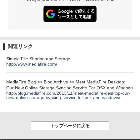
Robloxギフトカード - 2,000 Robux 【限
にもKindle出版にも！ 非エンジニアのた
定バーチャルアイテムを含む】 【オンラ
めのAIコーディング入門シリーズ
インゲームコード】 ロブロックス | オン
Amazon Kindle Paperwhite (16GB) 7イ
ラインコード版
ンチディスプレイ、色調調節ライト、12
￥99
週間持続バッテリー、広告なし、ブラッ
ク
￥3,200
￥22,980
AIイラスト表現辞典: 思い通りの絵を引き
出す プロンプトの言葉 AI画像生成シリー
Microsoft Office Home & Business 202
関連リンク
ズ (はぴーイラストLabo)
4(最新 永続版)|オンラインコード版|Wind
ows11、10/mac対応|PC2台
Amazon Kindle Colorsoft | 16GBストレ
Simple File Sharing and Storage.
￥480
ージ、防水、7インチカラーディスプレ
http://www.mediafire.com/
イ、色調調節ライト、最大8週間持続バッ
￥39,582
テリー、広告無し、ブラック (2025年発
売)
FM TOWNS ハイパー・カタログ: 本体ハ
MediaFire Blog >> Blog Archive >> Meet MediaFire Desktop:
ードウェア・市販ソフトウェアのパーフ
Windows版 | Minecraft (マインクラフ
Our New Online Storage Syncing Service For OSX and Windows
￥31,980
ェクトリストと最新エミュレータ紹介
ト): Java & Bedrock Edition | オンライ
http://blog.mediafire.com/2013/11/meet-mediafire-desktop-our-
ンコード版
new-online-storage-syncing-service-for-osx-and-windows/
￥1,600
New Amazon Kindle Scribe Colorsoft |
￥3,600
11インチカラーディスプレイ、64GBスト
レージ、ノート機能搭載、明るさ自動調
整、色調調節ライト、プレミアムペン付
トップページに戻る
き、グラファイト
￥115,980