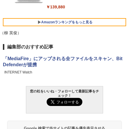
￥139,880
Amazonランキングをもっと見る
（柳 英俊）
Robloxギフトカード - 800 Robux 【限
生成AIパスポート公式テキスト 第４版
Amazon Kindle - 目に優しい、かさばら
編集部のおすすめ記事
定バーチャルアイテムを含む】 【オンラ
ない、大きな画面で読みやすい、6週間持
インゲームコード】 ロブロックス | オン
続バッテリー、6インチディスプレイ電子
￥1,766
「MediaFire」にアップされる全ファイルをスキャン、Bit
ラインコード版
書籍リーダー、マッチャ、16GB、広告な
Defenderが提携
し
￥1,300
INTERNET Watch
￥16,980
1冊ですべて身につくHTML & CSSとWe
bデザイン入門講座［第2版］
Robloxギフトカード - 1000 Robux 【限
窓の杜をいいね・フォローして最新記事をチ
定バーチャルアイテムを含む】 【オンラ
Kindle Paperwhite シグニチャーエディ
ェック！
インゲームコード】 ロブロックス |オン
ション (32GB) 7インチディスプレイ、明
￥1,292
ラインコード版
るさ自動調整、色調調節ライト、12週間
持続バッテリー、広告なし、メタリック
ブラック
￥1,600
ClaudeCode いちばんやさしい 教科書:
￥27,980
非エンジニア 初心者 素人 でも安心 使い
方 マニュアル AI副業にもコンテンツ作成
Google 検索で当サイトの記事を優先表示させる