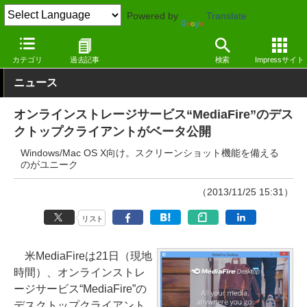
Powered by
Translate
窓の杜
インターネット
クラウド
Windows
カテゴリ
過去記事
検索
Impressサイト
ニュース
オンラインストレージサービス“MediaFire”のデス
クトップクライアントがベータ公開
Windows/Mac OS X向け。スクリーンショット機能を備える
のがユニーク
（2013/11/25 15:31）
リスト
米MediaFireは21日（現地
時間）、オンラインストレ
ージサービス“MediaFire”の
デスクトップクライアント