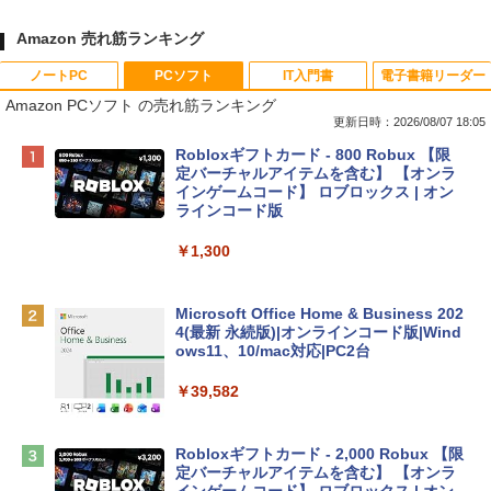
Amazon 売れ筋ランキング
ノートPC
PCソフト
IT入門書
電子書籍リーダー
Amazon PCソフト の売れ筋ランキング
更新日時：2026/08/07 18:05
Apple 2026 MacBook Neo A18 Proチッ
Robloxギフトカード - 800 Robux 【限
プ搭載13インチノートブック：AIとAppl
定バーチャルアイテムを含む】 【オンラ
e Intelligence、Liquid Retinaディスプ
インゲームコード】 ロブロックス | オン
レイ、8GBメモリ、512GB SSD、1080p
ラインコード版
FaceTime HDカメラ、Touch ID - インデ
ィゴ + 3年延長 AppleCare+ for 13インチ
￥1,300
MacBook Neo(A18 Pro)|ダウンロード版
￥162,598
Microsoft Office Home & Business 202
4(最新 永続版)|オンラインコード版|Wind
ows11、10/mac対応|PC2台
tomtoc 360°保護 15.6 16インチ パソコ
ンケース Dell NEC Lavie ASUS HP dyna
￥39,582
book Lenovo対応
￥2,952
Robloxギフトカード - 2,000 Robux 【限
定バーチャルアイテムを含む】 【オンラ