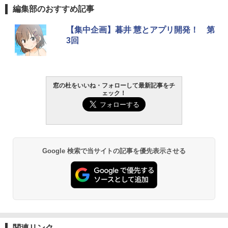
生成AIパスポート公式テキスト 第４版
Amazon Kindle Paperwhite (16GB) 7イ
編集部のおすすめ記事
ンチディスプレイ、色調調節ライト、12
週間持続バッテリー、広告なし、ブラッ
￥1,766
【集中企画】暮井 慧とアプリ開発！ 第
ク
3回
￥22,980
AIイラスト表現辞典: 思い通りの絵を引き
出す プロンプトの言葉 AI画像生成シリー
Amazon Kindle - 目に優しい、かさばら
窓の杜をいいね・フォローして最新記事をチ
ズ (はぴーイラストLabo)
ない、大きな画面で読みやすい、6週間持
ェック！
続バッテリー、6インチディスプレイ電子
書籍リーダー、ブラック、16GB、広告な
￥480
し
￥16,980
ClaudeCode いちばんやさしい 教科書:
非エンジニア 初心者 素人 でも安心 使い
Google 検索で当サイトの記事を優先表示させる
方 マニュアル AI副業にもコンテンツ作成
にもKindle出版にも！ 非エンジニアのた
Kindle Paperwhite シグニチャーエディ
めのAIコーディング入門シリーズ
ション (32GB) 7インチディスプレイ、明
るさ自動調整、色調調節ライト、12週間
持続バッテリー、広告なし、メタリック
￥99
ブラック
￥27,980
1冊ですべて身につくHTML & CSSとWe
bデザイン入門講座［第2版］
関連リンク