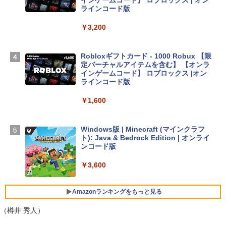
インゲームコード】 ロブロックス | オン
Apple 2026 MacBook Air M5チップ搭載
ラインコード版
13インチノートブック：AIとApple Intell
igence、13.6インチLiquid Retinaディ
￥3,200
スプレイ、16GBユニファイドメモリ、1
TB SSDストレージ、12MPセンターフレ
ームカメラ、日本語キーボード、Touch I
Robloxギフトカード - 1000 Robux 【限
D - シルバー
定バーチャルアイテムを含む】 【オンラ
インゲームコード】 ロブロックス |オン
￥261,414
ラインコード版
￥1,600
【Amazon.co.jp限定】 HP ノートパソコ
ン 15-fd 15.6インチ 16GBメモリ 512GB
SSD インテル Core 5
Windows版 | Minecraft (マインクラフ
ト): Java & Bedrock Edition | オンライ
￥129,800
ンコード版
￥3,600
FMV ノートパソコン WE1-K3 (MS 365 P
ersonal/Copilotキー搭載/Win 11/15.6型/
Core i5/16GB/SSD 512GB/ホワイト) FM
Amazonランキングをもっと見る
VWK3E15W_AZ
（樽井 秀人）
￥139,880