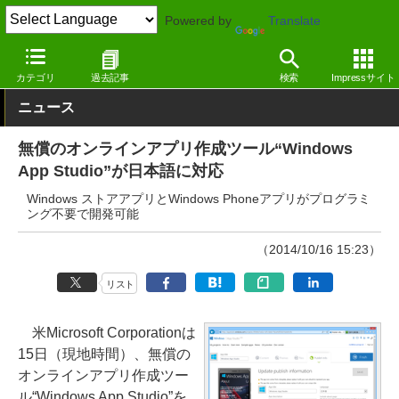
Powered by
Translate
窓の杜
プログラミング
プログラミング
Webサービス
カテゴリ
過去記事
検索
Impressサイト
ニュース
無償のオンラインアプリ作成ツール“Windows
App Studio”が日本語に対応
Windows ストアアプリとWindows Phoneアプリがプログラミ
ング不要で開発可能
（2014/10/16 15:23）
リスト
米Microsoft Corporationは
15日（現地時間）、無償の
オンラインアプリ作成ツー
ル“Windows App Studio”を