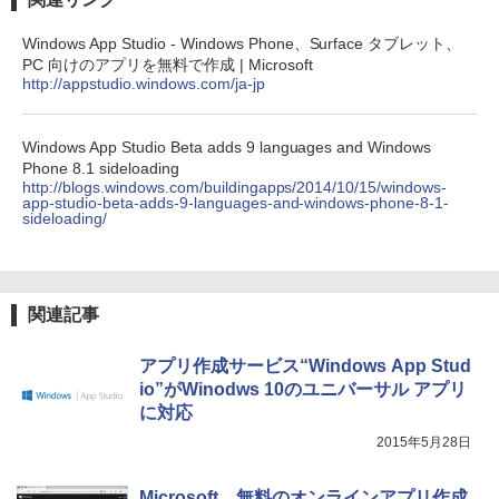
Amazon Kindle Colorsoft | 16GBストレ
￥1,292
Windows App Studio - Windows Phone、Surface タブレット、
ージ、防水、7インチカラーディスプレ
PC 向けのアプリを無料で作成 | Microsoft
イ、色調調節ライト、最大8週間持続バッ
http://appstudio.windows.com/ja-jp
テリー、広告無し、ブラック (2025年発
売)
FM TOWNS ハイパー・カタログ: 本体ハ
ードウェア・市販ソフトウェアのパーフ
Windows App Studio Beta adds 9 languages and Windows
￥31,980
ェクトリストと最新エミュレータ紹介
Phone 8.1 sideloading
http://blogs.windows.com/buildingapps/2014/10/15/windows-
￥1,600
app-studio-beta-adds-9-languages-and-windows-phone-8-1-
sideloading/
New Amazon Kindle Scribe Colorsoft |
11インチカラーディスプレイ、64GBスト
レージ、ノート機能搭載、明るさ自動調
整、色調調節ライト、プレミアムペン付
き、グラファイト
関連記事
￥115,980
アプリ作成サービス“Windows App Stud
io”がWinodws 10のユニバーサル アプリ
に対応
2015年5月28日
Microsoft、無料のオンラインアプリ作成