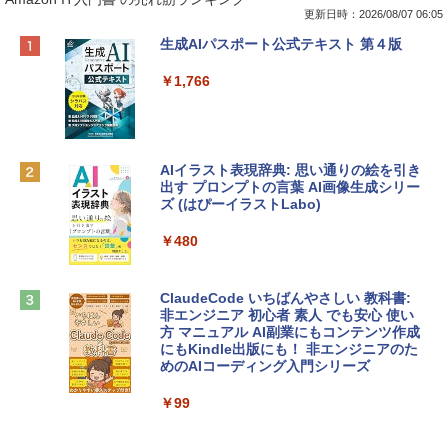
更新日時：2026/08/07 06:05
Apple 2026 MacBook Neo A18 Proチッ
Robloxギフトカード - 800 Robux 【限
生成AIパスポート公式テキスト 第４版
プ搭載13インチノートブック：AIとAppl
定バーチャルアイテムを含む】 【オンラ
e Intelligence、Liquid Retinaディスプ
インゲームコード】 ロブロックス | オン
￥1,766
レイ、8GBメモリ、512GB SSD、1080p
ラインコード版
FaceTime HDカメラ、Touch ID - インデ
ィゴ + 3年延長 AppleCare+ for 13インチ
￥1,300
MacBook Neo(A18 Pro)|ダウンロード版
AIイラスト表現辞典: 思い通りの絵を引き
￥162,598
出す プロンプトの言葉 AI画像生成シリー
Microsoft Office Home & Business 202
ズ (はぴーイラストLabo)
4(最新 永続版)|オンラインコード版|Wind
ows11、10/mac対応|PC2台
tomtoc 360°保護 15.6 16インチ パソコ
￥480
ンケース Dell NEC Lavie ASUS HP dyna
￥39,582
book Lenovo対応
ClaudeCode いちばんやさしい 教科書:
￥2,952
非エンジニア 初心者 素人 でも安心 使い
Robloxギフトカード - 2,000 Robux 【限
方 マニュアル AI副業にもコンテンツ作成
定バーチャルアイテムを含む】 【オンラ
にもKindle出版にも！ 非エンジニアのた
インゲームコード】 ロブロックス | オン
めのAIコーディング入門シリーズ
Apple 2026 MacBook Air M5チップ搭載
ラインコード版
13インチノートブック：AIとApple Intell
igence、13.6インチLiquid Retinaディ
￥99
￥3,200
スプレイ、24GBユニファイドメモリ、1
TB SSD、12MPセンターフレームカメ