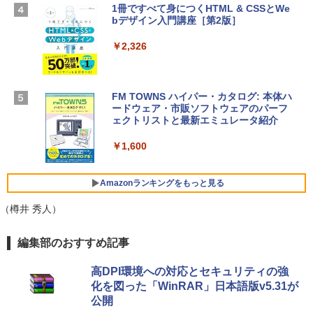
ラ、Touch ID - ミッドナイト + 3年延長
1冊ですべて身につくHTML & CSSとWe
Robloxギフトカード - 1000 Robux 【限
AppleCare+ for 13インチMacBook Air
bデザイン入門講座［第2版］
定バーチャルアイテムを含む】 【オンラ
(M5)|ダウンロード版
インゲームコード】 ロブロックス |オン
ラインコード版
￥2,326
￥347,600
￥1,600
【Amazon.co.jp限定】 HP ノートパソコ
FM TOWNS ハイパー・カタログ: 本体ハ
ン 15-fd 15.6インチ 16GBメモリ 512GB
ードウェア・市販ソフトウェアのパーフ
Windows版 | Minecraft (マインクラフ
SSD インテル Core 5
ェクトリストと最新エミュレータ紹介
ト): Java & Bedrock Edition | オンライ
ンコード版
￥129,800
￥1,600
￥3,600
FMV ノートパソコン WE1-K3 (MS 365 P
Amazonランキングをもっと見る
ersonal/Copilotキー搭載/Win 11/15.6型/
Core i5/16GB/SSD 512GB/ホワイト) FM
（樽井 秀人）
VWK3E15W_AZ
Amazon Kindle Paperwhite (16GB) 7イ
編集部のおすすめ記事
￥123,400
ンチディスプレイ、色調調節ライト、12
週間持続バッテリー、広告なし、ブラッ
高DPI環境への対応とセキュリティの強
ク
化を図った「WinRAR」日本語版v5.31が
公開
￥27,980