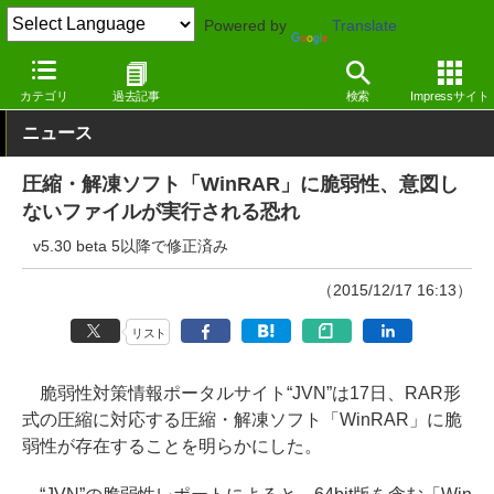
Powered by
Translate
窓の杜
圧縮・解凍
圧縮
Windows
カテゴリ
過去記事
検索
Impressサイト
ニュース
圧縮・解凍ソフト「WinRAR」に脆弱性、意図し
ないファイルが実行される恐れ
v5.30 beta 5以降で修正済み
（2015/12/17 16:13）
リスト
脆弱性対策情報ポータルサイト“JVN”は17日、RAR形
式の圧縮に対応する圧縮・解凍ソフト「WinRAR」に脆
弱性が存在することを明らかにした。