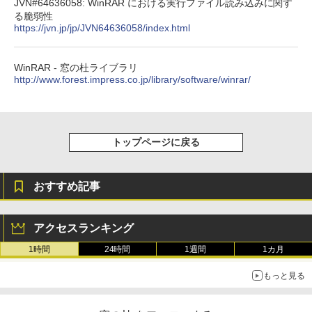
JVN#64636058: WinRAR における実行ファイル読み込みに関す
￥39,980
る脆弱性
https://jvn.jp/jp/JVN64636058/index.html
New Amazon Kindle Scribe Colorsoft |
11インチカラーディスプレイ、64GBスト
WinRAR - 窓の杜ライブラリ
レージ、ノート機能搭載、明るさ自動調
http://www.forest.impress.co.jp/library/software/winrar/
整、色調調節ライト、プレミアムペン付
き、グラファイト
￥115,980
トップページに戻る
おすすめ記事
アクセスランキング
1時間
24時間
1週間
1カ月
もっと見る