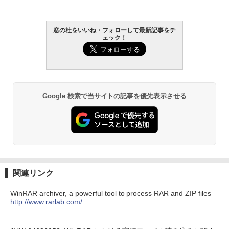
Amazon Kindle - 目に優しい、かさばら
ない、大きな画面で読みやすい、6週間持
窓の杜をいいね・フォローして最新記事をチ
続バッテリー、6インチディスプレイ電子
ェック！
書籍リーダー、ブラック、16GB、広告な
し
￥19,980
Google 検索で当サイトの記事を優先表示させる
Kindle Paperwhite シグニチャーエディ
ション (32GB) 7インチディスプレイ、明
るさ自動調整、色調調節ライト、12週間
持続バッテリー、広告なし、メタリック
ブラック
￥32,980
関連リンク
Amazon Kindle Colorsoft | 16GBストレ
WinRAR archiver, a powerful tool to process RAR and ZIP files
ージ、防水、7インチカラーディスプレ
http://www.rarlab.com/
イ、色調調節ライト、最大8週間持続バッ
テリー、広告無し、ブラック (2025年発
売)