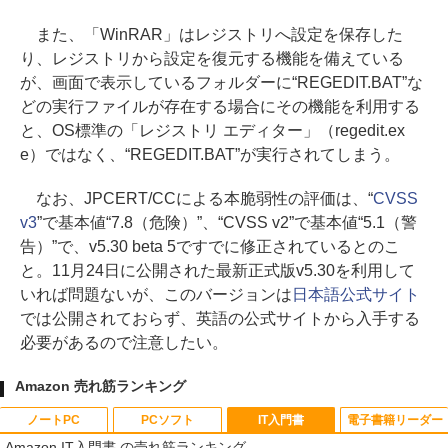
また、「WinRAR」はレジストリへ設定を保存した
り、レジストリから設定を復元する機能を備えている
が、画面で表示しているフォルダーに“REGEDIT.BAT”な
どの実行ファイルが存在する場合にその機能を利用する
と、OS標準の「レジストリ エディター」（regedit.ex
e）ではなく、“REGEDIT.BAT”が実行されてしまう。
なお、JPCERT/CCによる本脆弱性の評価は、“
CVSS
v3
”で基本値“7.8（危険）”、“CVSS v2”で基本値“5.1（警
告）”で、v5.30 beta 5ですでに修正されているとのこ
と。11月24日に公開された最新正式版v5.30を利用して
いれば問題ないが、このバージョンは
日本語公式サイト
では公開されておらず、英語の公式サイトから入手する
必要があるので注意したい。
Amazon 売れ筋ランキング
ノートPC
PCソフト
IT入門書
電子書籍リーダー
Amazon IT入門書 の売れ筋ランキング