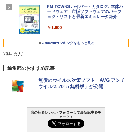
ームカメラ、日本語キーボード、Touch I
D - シルバー
FM TOWNS ハイパー・カタログ: 本体ハ
ードウェア・市販ソフトウェアのパーフ
Robloxギフトカード - 10,000 Robux
￥261,414
ェクトリストと最新エミュレータ紹介
【限定バーチャルアイテムを含む】 【オ
ンラインゲームコード】 ロブロックス |
￥1,600
オンラインコード版
【Amazon.co.jp限定】ASUS ノートパソ
コン Vivobook 15 M1502NAQ 15.6イン
￥14,500
チ AMD Ryzen 7 170 メモリ16GB SSD 5
Amazonランキングをもっと見る
12GB Microsoft 365 Personal (24か月
版) 搭載 Windows 11 重量1.7kg Wi-Fi 6
（樽井 秀人）
E クワイエットブルー M1502NAQ-R716
5BUWS
Amazon Kindle - 目に優しい、かさばら
編集部のおすすめ記事
ない、大きな画面で読みやすい、6週間持
￥109,800
続バッテリー、6インチディスプレイ電子
無償のウイルス対策ソフト「AVG アンチ
書籍リーダー、マッチャ、16GB、広告な
ウイルス 2015 無料版」が公開
し
￥16,980
窓の杜をいいね・フォローして最新記事をチ
Kindle Paperwhite シグニチャーエディ
ェック！
ション (32GB) 7インチディスプレイ、明
るさ自動調整、色調調節ライト、12週間
持続バッテリー、広告なし、メタリック