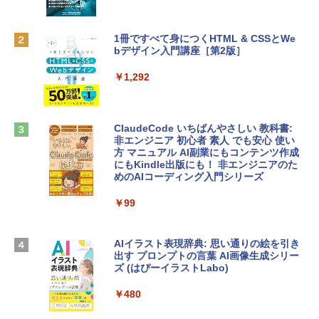
eTime HDカメラ - インディゴ
￥1,300
￥119,800
1冊ですべて身につくHTML & CSSとWe
bデザイン入門講座［第2版］
Robloxギフトカード - 2,000 Robux 【限
定バーチャルアイテムを含む】 【オンラ
tomtoc 360°保護 15.6 16インチ パソコ
インゲームコード】 ロブロックス | オン
￥1,292
ンケース Dell NEC Lavie ASUS HP dyna
ラインコード版
book Lenovo対応
￥3,200
￥2,952
ClaudeCode いちばんやさしい 教科書:
非エンジニア 初心者 素人 でも安心 使い
方 マニュアル AI副業にもコンテンツ作成
Robloxギフトカード - 1000 Robux 【限
にもKindle出版にも！ 非エンジニアのた
【Amazon.co.jp限定】 HP ノートパソコ
定バーチャルアイテムを含む】 【オンラ
めのAIコーディング入門シリーズ
ン 15-fd 15.6インチ 16GBメモリ 512GB
インゲームコード】 ロブロックス |オン
SSD インテル Core 5
ラインコード版
￥99
￥129,800
￥1,600
AIイラスト表現辞典: 思い通りの絵を引き
出す プロンプトの言葉 AI画像生成シリー
Apple 2026 MacBook Air M5チップ搭載
Microsoft Office Home & Business 202
ズ (はぴーイラストLabo)
13インチノートブック：AIとApple Intell
4(最新 永続版)|オンラインコード版|Wind
igence、13.6インチLiquid Retinaディ
ows11、10/mac対応|PC2台
￥480
スプレイ、16GBユニファイドメモリ、1
TB SSDストレージ、12MPセンターフレ
￥39,582