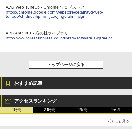
整、色調調節ライト、プレミアムペン付
AVG Web TuneUp - Chrome ウェブストア
き、グラファイト
https://chrome.google.com/webstore/detail/avg-web-
tuneup/chfdnecihphmhljaaejmgoiahnihplgn
￥115,980
AVG AntiVirus - 窓の杜ライブラリ
http://www.forest.impress.co.jp/library/software/avgfreejp/
トップページに戻る
おすすめ記事
アクセスランキング
1時間
24時間
1週間
1カ月
もっと見る