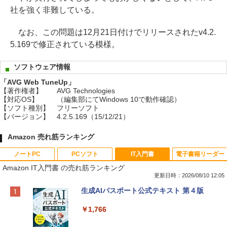
社を強く非難している。
なお、この問題は12月21日付けでリリースされたv4.2.
5.169で修正されている模様。
ソフトウェア情報
「AVG Web TuneUp」
【著作権者】
AVG Technologies
【対応OS】
（編集部にてWindows 10で動作確認）
【ソフト種別】
フリーソフト
【バージョン】
4.2.5.169（15/12/21）
Amazon 売れ筋ランキング
ノートPC
PCソフト
IT入門書
電子書籍リーダー
Amazon IT入門書 の売れ筋ランキング
更新日時：2026/08/10 12:05
Apple 2026 MacBook Neo A18 Proチッ
Robloxギフトカード - 800 Robux 【限
生成AIパスポート公式テキスト 第４版
プ搭載13インチノートブック：AIとAppl
定バーチャルアイテムを含む】 【オンラ
e Intelligenceのために設計、Liquid Ret
インゲームコード】 ロブロックス | オン
￥1,766
inaディスプレイ、8GBユニファイドメモ
ラインコード版
リ、256GB SSDストレージ、1080p Fac