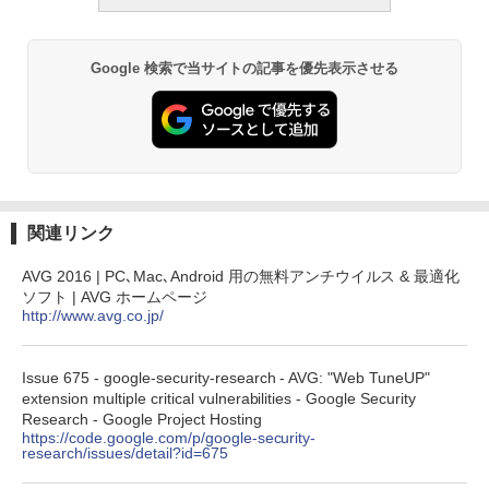
ブラック
￥27,980
Google 検索で当サイトの記事を優先表示させる
Amazon Kindle Paperwhite (16GB) 7イ
ンチディスプレイ、色調調節ライト、12
週間持続バッテリー、広告なし、ブラッ
ク
￥22,980
関連リンク
Amazon Kindle Colorsoft | 16GBストレ
AVG 2016 | PC､Mac､Android 用の無料アンチウイルス & 最適化
ージ、防水、7インチカラーディスプレ
ソフト | AVG ホームページ
イ、色調調節ライト、最大8週間持続バッ
http://www.avg.co.jp/
テリー、広告無し、ブラック (2025年発
売)
Issue 675 - google-security-research - AVG: "Web TuneUP"
￥31,980
extension multiple critical vulnerabilities - Google Security
Research - Google Project Hosting
https://code.google.com/p/google-security-
New Amazon Kindle Scribe Colorsoft |
research/issues/detail?id=675
11インチカラーディスプレイ、64GBスト
レージ、ノート機能搭載、明るさ自動調