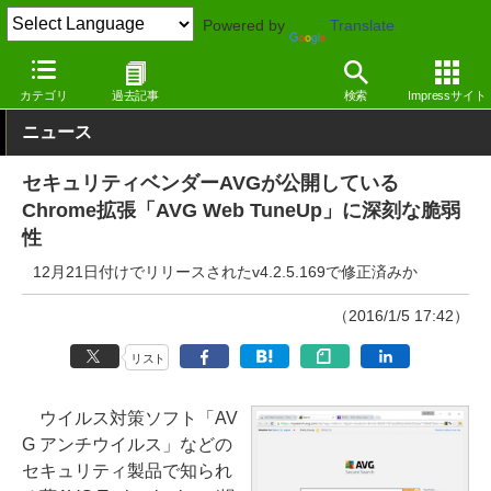
Powered by
Translate
窓の杜
セキュリティ
脆弱性
Windows
カテゴリ
過去記事
検索
Impressサイト
ニュース
セキュリティベンダーAVGが公開している
Chrome拡張「AVG Web TuneUp」に深刻な脆弱
性
12月21日付けでリリースされたv4.2.5.169で修正済みか
（2016/1/5 17:42）
リスト
ウイルス対策ソフト「AV
G アンチウイルス」などの
セキュリティ製品で知られ