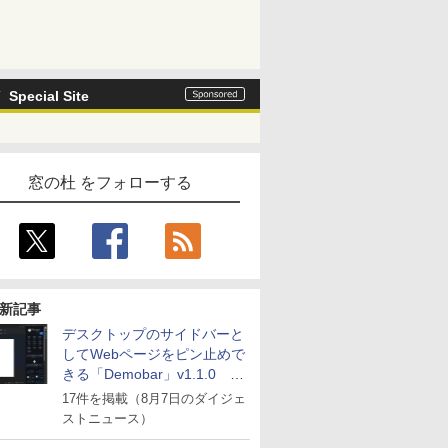
Special Site
窓の杜 をフォローする
新記事
デスクトップのサイドバーと
してWebページをピン止めで
きる「Demobar」v1.1.0 ほ
か
17件を掲載（8月7日のダイジェ
ストニュース）