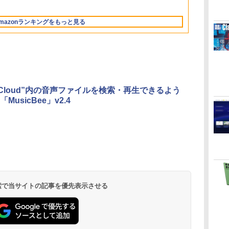
イ
13.6インチLiquid
10/mac対応|PC2台
もコンテンツ作成に
ル Core 5
ロブロックス | オン
512GB/ホワイト)
レータ紹介
Retinaディスプレ
もKindle出版にも！
ラインコード版
FMVWK3E15W_AZ
mazonランキングをもっと見る
イ、16GBユニファイ
非エンジニアのため
ドメモリ、1TB SSD
のAIコーディング入
ストレージ、12MPセ
門シリーズ
ンターフレームカメ
ラ、日本語キーボー
ド、Touch ID - シル
バー
ndCloud”内の音声ファイルを検索・再生できるよう
MusicBee」v2.4
Kindle Paperwhite
Amazon Kindle
New Amazon Kindle
シグニチャーエディ
Colorsoft | 16GBス
Scribe Colorsoft | 11
ション (32GB) 7イン
トレージ、防水、7イ
インチカラーディスプ
持
チディスプレイ、明
ンチカラーディスプ
レイ、64GBストレー
￥27,980
￥31,980
￥115,980
ン
るさ自動調整、色調
レイ、色調調節ライ
ジ、ノート機能搭載、
調節ライト、12週間
ト、最大8週間持続バ
明るさ自動調整、色調
持続バッテリー、広
ッテリー、広告無
調節ライト、プレミア
 検索で当サイトの記事を優先表示させる
な
告なし、メタリック
し、ブラック (2025
ムペン付き、グラファ
ブラック
年発売)
イト