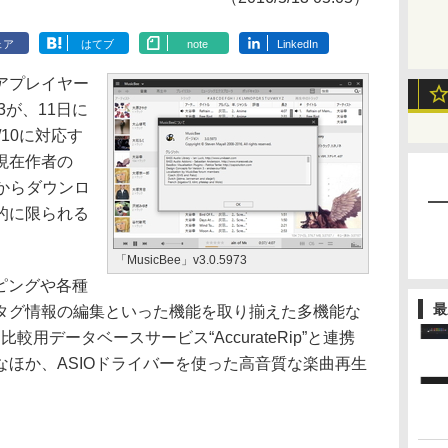
ェア
はてブ
note
LinkedIn
アプレイヤー
73が、11日に
8/10に対応す
現在作者の
からダウンロ
的に限られる
「MusicBee」v3.0.5973
ッピングや各種
最
タグ情報の編集といった機能を取り揃えた多機能な
用データベースサービス“AccurateRip”と連携
ほか、ASIOドライバーを使った高音質な楽曲再生