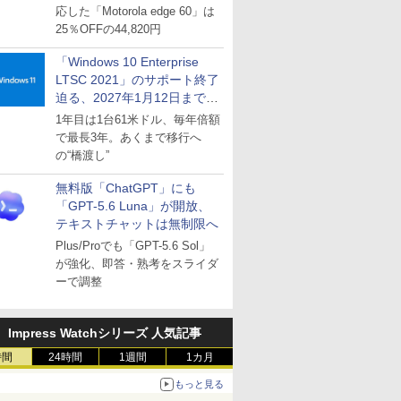
応した「Motorola edge 60」は
25％OFFの44,820円
「Windows 10 Enterprise
LTSC 2021」のサポート終了
迫る、2027年1月12日まで
～ESUは9月1日から販売
1年目は1台61米ドル、毎年倍額
で最長3年。あくまで移行へ
の“橋渡し”
無料版「ChatGPT」にも
「GPT-5.6 Luna」が開放、
テキストチャットは無制限へ
Plus/Proでも「GPT-5.6 Sol」
が強化、即答・熟考をスライダ
ーで調整
Impress Watchシリーズ 人気記事
時間
24時間
1週間
1カ月
もっと見る