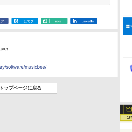
ェア
はてブ
note
LinkedIn
ayer
rary/software/musicbee/
トップページに戻る
1