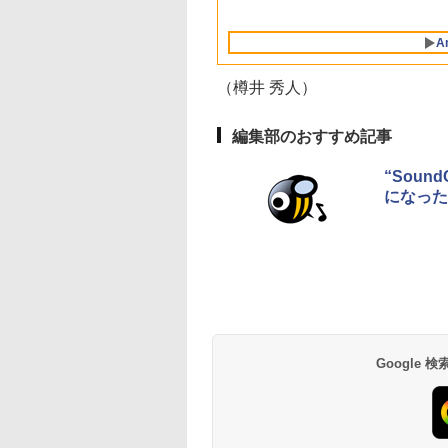
Intelligence、Liquid
ブロックス | オンラ
対応
ブロックス |オンラ
Labo)
Retinaディスプレ
インコード版
ンコード版
A
イ、8GBメモリ、
512GB SSD、1080p
FaceTime HDカメ
（樽井 秀人）
ラ、Touch ID - イン
ディゴ + 3年延長
AppleCare+ for 13イ
編集部のおすすめ記事
ンチMacBook
Neo(A18 Pro)|ダウン
“Sou
ロード版
になった「
Amazon Kindle
Amazon Kindle - 目
Paperwhite (16GB)
に優しい、かさばら
7インチディスプレ
ない、大きな画面で
イ、色調調節ライ
読みやすい、6週間
￥22,980
￥16,980
ト、12週間持続バッ
続バッテリー、6イ
テリー、広告なし、
チディスプレイ電子
ブラック
書籍リーダー、ブラ
Google
ック、16GB、広告
し