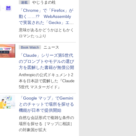
やじうまの杜
連載
「Chrome」で「Firefox」が
動く……!? WebAssembly
で実装された「Gecko」エン
ジン
意味があるかどうかはともかく
ロマンたっぷり
ニュース
Book Watch
「Claude」シリーズ第5世代
のプロンプトやモデルの選び
方を図解した書籍が無償公開
Anthropicの公式ドキュメント2
本を日本語で図解した『Claude
5世代 マスターガイド』
「Google マップ」でGemini
とのチャットで場所を探せる
機能が日本で提供開始
自然な会話形式で複雑な条件の
場所を探せる［マップに相談］
の対象国が拡大