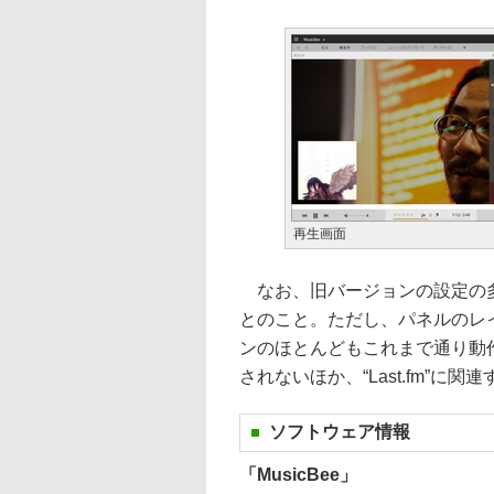
再生画面
なお、旧バージョンの設定の多
とのこと。ただし、パネルのレ
ンのほとんどもこれまで通り動
されないほか、“Last.fm”
ソフトウェア情報
「MusicBee」