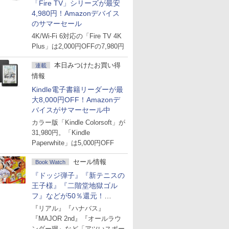
「Fire TV」シリーズが最安
4,980円！Amazonデバイス
のサマーセール
4K/Wi-Fi 6対応の「Fire TV 4K
Plus」は2,000円OFFの7,980円
本日みつけたお買い得
連載
情報
Kindle電子書籍リーダーが最
大8,000円OFF！Amazonデ
バイスがサマーセール中
カラー版「Kindle Colorsoft」が
31,980円。「Kindle
Paperwhite」は5,000円OFF
セール情報
Book Watch
『ドッジ弾子』『新テニスの
王子様』『二階堂地獄ゴル
フ』などが50％還元！
Amazonマンガ週末セール
『リアル』『ハナバス』
『MAJOR 2nd』『オールラウ
ンダー廻』など「アツいスポー