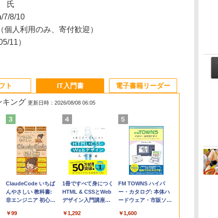
ll 氏
/7/8/10
（個人利用のみ、寄付歓迎）
/05/11）
ソフト
IT入門書
電子書籍リーダー
ランキング
更新日時：2026/08/08 06:05
Apple 2026
Microsoft Office
ClaudeCode いちば
【Amazon.co.jp限
Robloxギフトカード
1冊ですべて身につく
FMV ノートパソコン
Windows版 |
FM TOWNS ハイパ
コ
定
MacBook Air M5チ
Home & Business
んやさしい 教科書:
定】 HP ノートパソ
- 2,000 Robux 【限
HTML & CSSとWeb
WE1-K3 (MS 365
Minecraft (マインクラ
ー・カタログ: 本体ハ
ップ搭載13インチノ
2024(最新 永続版)|オ
非エンジニア 初心者
コン 15-fd 15.6イン
定バーチャルアイテ
デザイン入門講座
Personal/Copilotキー
フト): Java & Bedrock
ードウェア・市販ソフ
ートブック：AIと
ンラインコード
素人 でも安心 使い方
チ 16GBメモリ
ムを含む】 【オンラ
［第2版］
搭載/Win 11/15.6
Edition | オンラインコ
トウェアのパーフェク
￥261,414
￥39,582
￥99
￥129,800
￥3,200
￥1,292
￥139,880
￥3,600
￥1,600
Apple Intelligence、
版|Windows11、
マニュアル AI副業に
512GB SSD インテ
インゲームコード】
型/Core i5/16GB/SSD
ード版
トリストと最新エミュ