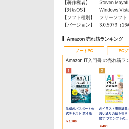
【著作権者】
Steven Maya
【対応OS】
Windows Vista
【ソフト種別】
フリーソフト
【バージョン】
3.0.5973（16
Amazon 売れ筋ランキング
ノートPC
PC
Amazon IT入門書 の売れ筋
Apple 2026
Robloxギフトカード
生成AIパスポート公
tomtoc 360°保護
Robloxギフトカード
AIイラスト表現辞典:
MacBook Neo A18
- 800 Robux 【限定
式テキスト 第４版
15.6 16インチ パソ
- 1000 Robux 【限
思い通りの絵を引き
Proチップ搭載13イ
バーチャルアイテム
ンケース Dell NEC
バーチャルアイテム
出す プロンプトの言
￥1,766
ンチノートブック：
を含む】 【オンライ
Lavie ASUS HP
を含む】 【オンライ
葉 AI画像生成シリー
￥162,598
￥1,300
￥2,952
￥1,600
￥480
AIとApple
ンゲームコード】 ロ
dynabook Lenovo
ンゲームコード】 ロ
ズ (はぴーイラスト