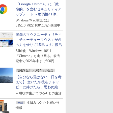
「Google Chrome」に「致
命的」を含むセキュリティア
ップデート ～脆弱性41件に
対処
Windows/Mac環境には
v151.0.7922.108/.109が展開中
老舗のマウスユーティリティ
「チューチューマウス」がAI
の力を借りて15年ぶりに復活
64bit化、Windows 10/11、
「Chrome」も走り回る。復活
記念で2026年末まで500円
現役学生がつづるAIとの生活
【自分なら選ばない一日を考
えて】 空いた午後をチャッ
ピーに捧げたら、思わぬ絶景
に出会った話
～現役学生がつづるAIとの生活
本日みつけたお買い得
連載
情報