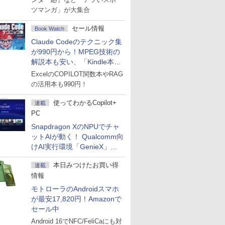
ツマンガ」が大集合
セール情報
Book Watch
Claude Codeのテクニック集
が990円から！MPEG技術の
解説本も安い、「Kindle本サ
マーセール」第2弾開始！
ExcelのCOPILOT関数本やRAG
の活用本も990円！
使ってわかるCopilot+
連載
PC
Snapdragon XのNPUでチャ
ットAIが動く！ Qualcomm向
けAI実行環境「GenieX」を
試してみた
本日みつけたお買い得
連載
情報
モトローラのAndroidスマホ
が最安17,820円！Amazonで
セール中
Android 16でNFC/FeliCaにも対