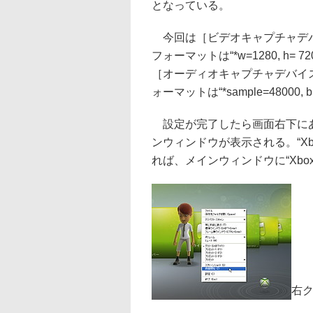
となっている。
今回は［ビデオキャプチャデバイス］項目
フォーマットは“*w=1280, h= 720
［オーディオキャプチャデバイス］項目で
ォーマットは“*sample=48000, b
設定が完了したら画面右下にあ
ンウィンドウが表示される。“Xb
れば、メインウィンドウに“Xbox
右