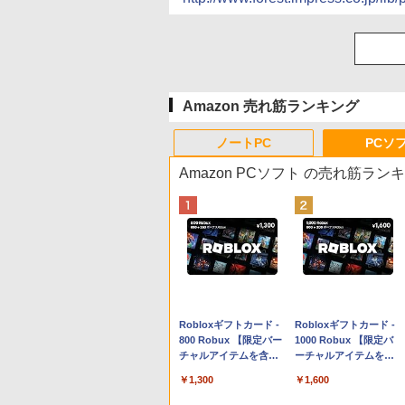
Amazon 売れ筋ランキング
ノートPC
PCソ
Amazon PCソフト の売れ筋ラン
Apple 2026 MacBook
Robloxギフトカード -
tomtoc 360°保護 15.6
Robloxギフトカード -
Neo A18 Proチップ搭
800 Robux 【限定バー
16インチ パソコンケー
1000 Robux 【限定バ
載13インチノートブッ
チャルアイテムを含
ス Dell NEC Lavie
ーチャルアイテムを含
ク：AIとApple
む】 【オンラインゲー
ASUS HP dynabook
む】 【オンラインゲー
￥137,800
￥1,300
￥2,952
￥1,600
Intelligenceのために設
ムコード】 ロブロック
Lenovo対応
ムコード】 ロブロック
計、Liquid Retinaディ
ス | オンラインコード
ス |オンラインコード版