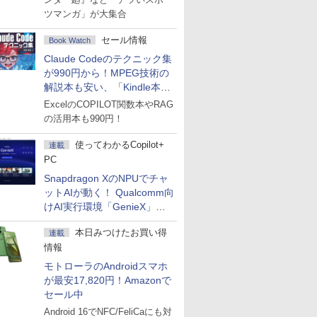
ツマンガ」が大集合
セール情報
Book Watch
Claude Codeのテクニック集
が990円から！MPEG技術の
解説本も安い、「Kindle本サ
マーセール」第2弾開始！
ExcelのCOPILOT関数本やRAG
の活用本も990円！
使ってわかるCopilot+
連載
PC
Snapdragon XのNPUでチャ
ットAIが動く！ Qualcomm向
けAI実行環境「GenieX」を
試してみた
本日みつけたお買い得
連載
情報
モトローラのAndroidスマホ
が最安17,820円！Amazonで
セール中
Android 16でNFC/FeliCaにも対