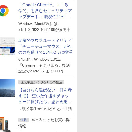
「Google Chrome」に「致
命的」を含むセキュリティア
ップデート ～脆弱性41件に
対処
Windows/Mac環境には
v151.0.7922.108/.109が展開中
老舗のマウスユーティリティ
「チューチューマウス」がAI
の力を借りて15年ぶりに復活
64bit化、Windows 10/11、
「Chrome」も走り回る。復活
記念で2026年末まで500円
現役学生がつづるAIとの生活
【自分なら選ばない一日を考
えて】 空いた午後をチャッ
ピーに捧げたら、思わぬ絶景
に出会った話
～現役学生がつづるAIとの生活
本日みつけたお買い得
連載
情報