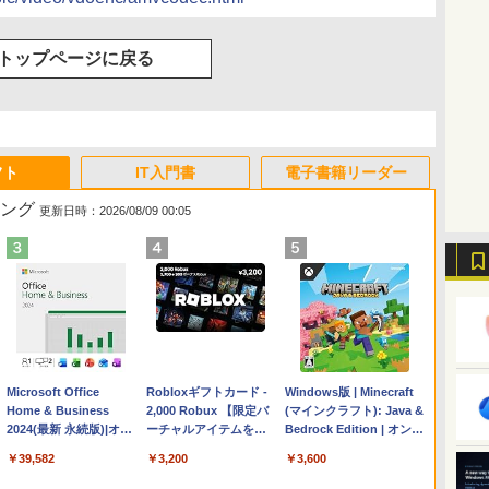
トップページに戻る
フト
IT入門書
電子書籍リーダー
キング
更新日時：2026/08/09 00:05
Apple 2026 MacBook
Microsoft Office
【Amazon.co.jp限定】
Robloxギフトカード -
FMV ノートパソコン
Windows版 | Minecraft
Air M5チップ搭載13イ
Home & Business
HP ノートパソコン 15-
2,000 Robux 【限定バ
WE1-K3 (MS 365
(マインクラフト): Java &
ンチノートブック：AI
2024(最新 永続版)|オン
fd 15.6インチ 16GBメ
ーチャルアイテムを含
Personal/Copilotキー搭
Bedrock Edition | オンラ
とApple Intelligence、
ラインコード
モリ 512GB SSD イン
む】 【オンラインゲー
載/Win 11/15.6型/Core
インコード版
￥224,800
￥39,582
￥129,800
￥3,200
￥139,880
￥3,600
13.6インチLiquid
版|Windows11、
テル Core 5
ムコード】 ロブロック
i5/16GB/SSD 512GB/ホ
Retinaディスプレイ、
10/mac対応|PC2台
ス | オンラインコード
ワイト)