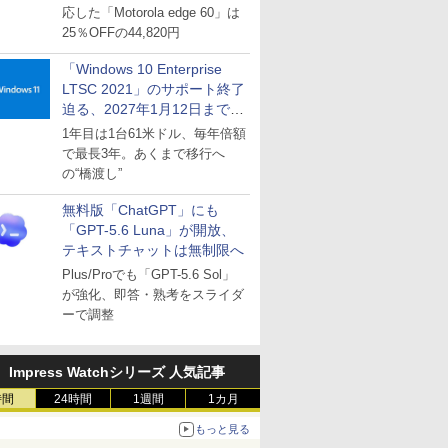
応した「Motorola edge 60」は
25％OFFの44,820円
「Windows 10 Enterprise
LTSC 2021」のサポート終了
迫る、2027年1月12日まで
～ESUは9月1日から販売
1年目は1台61米ドル、毎年倍額
で最長3年。あくまで移行へ
の“橋渡し”
無料版「ChatGPT」にも
「GPT-5.6 Luna」が開放、
テキストチャットは無制限へ
Plus/Proでも「GPT-5.6 Sol」
が強化、即答・熟考をスライダ
ーで調整
Impress Watchシリーズ 人気記事
時間
24時間
1週間
1カ月
もっと見る