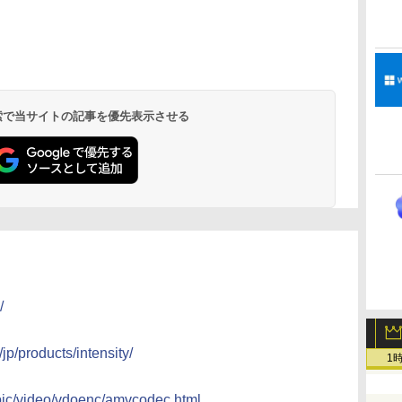
 検索で当サイトの記事を優先表示させる
/
p/products/intensity/
1
b/pic/video/vdoenc/amvcodec.html