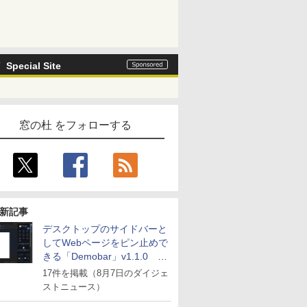
Special Site
窓の杜 をフォローする
新記事
デスクトップのサイドバーと
してWebページをピン止めで
きる「Demobar」v1.1.0 ほ
か
17件を掲載（8月7日のダイジェ
ストニュース）