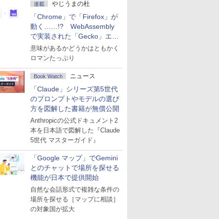
やじうまの杜
連載
「Chrome」で「Firefox」が
動く……!? WebAssembly
で実装された「Gecko」エン
ジン
意味があるかどうかはともかく
ロマンたっぷり
ニュース
Book Watch
「Claude」シリーズ第5世代
のプロンプトやモデルの選び
方を図解した書籍が無償公開
Anthropicの公式ドキュメント2
本を日本語で図解した『Claude
5世代 マスターガイド』
「Google マップ」でGemini
とのチャットで場所を探せる
機能が日本で提供開始
自然な会話形式で複雑な条件の
場所を探せる［マップに相談］
の対象国が拡大