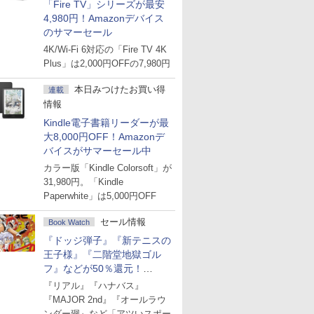
「Fire TV」シリーズが最安
4,980円！Amazonデバイス
のサマーセール
4K/Wi-Fi 6対応の「Fire TV 4K
Plus」は2,000円OFFの7,980円
本日みつけたお買い得
連載
情報
Kindle電子書籍リーダーが最
大8,000円OFF！Amazonデ
バイスがサマーセール中
カラー版「Kindle Colorsoft」が
31,980円。「Kindle
Paperwhite」は5,000円OFF
セール情報
Book Watch
『ドッジ弾子』『新テニスの
王子様』『二階堂地獄ゴル
フ』などが50％還元！
Amazonマンガ週末セール
『リアル』『ハナバス』
『MAJOR 2nd』『オールラウ
ンダー廻』など「アツいスポー