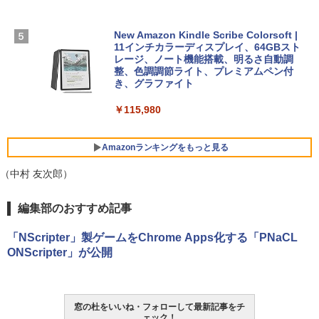
ンコード版
￥1,600
FMV ノートパソコン WE1-K3 (MS 365 P
New Amazon Kindle Scribe Colorsoft |
￥3,600
ersonal/Copilotキー搭載/Win 11/15.6型/
11インチカラーディスプレイ、64GBスト
Core i5/16GB/SSD 512GB/ホワイト) FM
レージ、ノート機能搭載、明るさ自動調
VWK3E15W_AZ
整、色調調節ライト、プレミアムペン付
き、グラファイト
￥139,880
￥115,980
Amazonランキングをもっと見る
（中村 友次郎）
編集部のおすすめ記事
「NScripter」製ゲームをChrome Apps化する「PNaCL
ONScripter」が公開
窓の杜をいいね・フォローして最新記事をチ
ェック！