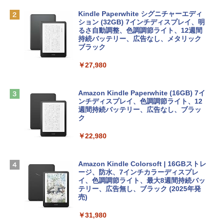
bデザイン入門講座［第2版］
Robloxギフトカード - 1000 Robux 【限
定バーチャルアイテムを含む】 【オンラ
Kindle Paperwhite シグニチャーエディ
tomtoc 360°保護 15.6 16インチ パソコ
インゲームコード】 ロブロックス |オン
ション (32GB) 7インチディスプレイ、明
￥1,292
ンケース Dell NEC Lavie ASUS HP dyna
ラインコード版
るさ自動調整、色調調節ライト、12週間
book Lenovo対応
持続バッテリー、広告なし、メタリック
ブラック
￥1,600
￥2,952
ClaudeCode いちばんやさしい 教科書:
￥27,980
非エンジニア 初心者 素人 でも安心 使い
方 マニュアル AI副業にもコンテンツ作成
Robloxギフトカード - 2,000 Robux 【限
にもKindle出版にも！ 非エンジニアのた
Apple 2026 MacBook Air M5チップ搭載
定バーチャルアイテムを含む】 【オンラ
めのAIコーディング入門シリーズ
13インチノートブック：AIとApple Intell
インゲームコード】 ロブロックス | オン
Amazon Kindle Paperwhite (16GB) 7イ
igence、13.6インチLiquid Retinaディ
ラインコード版
ンチディスプレイ、色調調節ライト、12
￥99
スプレイ、16GBユニファイドメモリ、1
週間持続バッテリー、広告なし、ブラッ
TB SSDストレージ、12MPセンターフレ
ク
￥3,200
ームカメラ、日本語キーボード、Touch I
D - ミッドナイト
￥22,980
AIイラスト表現辞典: 思い通りの絵を引き
出す プロンプトの言葉 AI画像生成シリー
Microsoft Office Home & Business 202
￥278,800
ズ (はぴーイラストLabo)
4(最新 永続版)|オンラインコード版|Wind
ows11、10/mac対応|PC2台
Amazon Kindle Colorsoft | 16GBストレ
￥480
ージ、防水、7インチカラーディスプレ
【Amazon.co.jp限定】 HP ノートパソコ
イ、色調調節ライト、最大8週間持続バッ
￥39,582
ン 15-fd 15.6インチ 16GBメモリ 512GB
テリー、広告無し、ブラック (2025年発
SSD インテル Core 5
売)
FM TOWNS ハイパー・カタログ: 本体ハ
ードウェア・市販ソフトウェアのパーフ
Windows版 | Minecraft (マインクラフ
￥129,800
￥31,980
ェクトリストと最新エミュレータ紹介
ト): Java & Bedrock Edition | オンライ