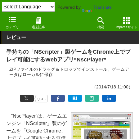
Powered by
Translate
窓の杜
エンタメ
ゲーム
Google Chrome拡張機能
カテゴリ
過去記事
検索
Impressサイト
レビュー
手持ちの「NScripter」製ゲームをChrome上でプ
レイ可能にするWebアプリ“NscPlayer”
ZIPファイルのドラッグ＆ドロップでインストール、ゲームデ
ータはローカルに保存
（2014/7/18 11:00）
リスト
“NscPlayer”は、ゲームエ
ンジン「NScripter」製のゲ
ームを「Google Chrome」
上でプレイ可能にする無償