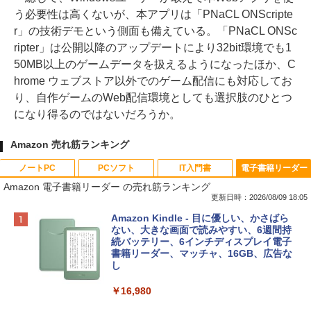
う必要性は高くないが、本アプリは「PNaCL ONScripte
r」の技術デモという側面も備えている。「PNaCL ONSc
ripter」は公開以降のアップデートにより32bit環境でも1
50MB以上のゲームデータを扱えるようになったほか、C
hrome ウェブストア以外でのゲーム配信にも対応してお
り、自作ゲームのWeb配信環境としても選択肢のひとつ
になり得るのではないだろうか。
Amazon 売れ筋ランキング
ノートPC
PCソフト
IT入門書
電子書籍リーダー
Amazon 電子書籍リーダー の売れ筋ランキング
更新日時：2026/08/09 18:05
Apple 2026 MacBook Neo A18 Proチッ
Robloxギフトカード - 800 Robux 【限
生成AIパスポート公式テキスト 第４版
Amazon Kindle - 目に優しい、かさばら
プ搭載13インチノートブック：AIとAppl
定バーチャルアイテムを含む】 【オンラ
ない、大きな画面で読みやすい、6週間持
e Intelligenceのために設計、Liquid Ret
インゲームコード】 ロブロックス | オン
続バッテリー、6インチディスプレイ電子
￥1,766
inaディスプレイ、8GBユニファイドメモ
ラインコード版
書籍リーダー、マッチャ、16GB、広告な
リ、256GB SSDストレージ、1080p Fac
し
eTime HDカメラ - インディゴ
￥1,300
￥16,980
￥113,748
1冊ですべて身につくHTML & CSSとWe