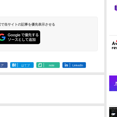
定バーチャルアイテ
非エンジニア 初心者
ション (32GB) 7イン
バーチャルアイテム
ハードウェア・市販
トレージ、防水、7イ
版)|オンラインコード
ザイン入門講座［第2
インチカラーディスプ
持
ムを含む】 【オンラ
素人 でも安心 使い方
チディスプレイ、明
を含む】 【オンライ
ソフトウェアのパー
ンチカラーディスプ
版|Windows11、
版］
レイ、64GBストレー
￥3,200
￥99
￥32,980
￥1,600
￥1,600
￥39,980
￥37,224
￥2,326
￥115,980
ン
インゲームコード】
マニュアル AI副業に
るさ自動調整、色調
ンゲームコード】 ロ
フェクトリストと最
レイ、色調調節ライ
10/mac対応|PC2台
ジ、ノート機能搭載、
ロブロックス | オン
もコンテンツ作成に
調節ライト、12週間
ブロックス |オンライ
新エミュレータ紹介
ト、最大8週間持続バ
明るさ自動調整、色調
ラインコード版
もKindle出版にも！
持続バッテリー、広
ンコード版
ッテリー、広告無
調節ライト、プレミア
 検索で当サイトの記事を優先表示させる
な
非エンジニアのため
告なし、メタリック
し、ブラック (2025
ムペン付き、グラファ
のAIコーディング入
ブラック
年発売)
イト
門シリーズ
ェア
はてブ
note
LinkedIn