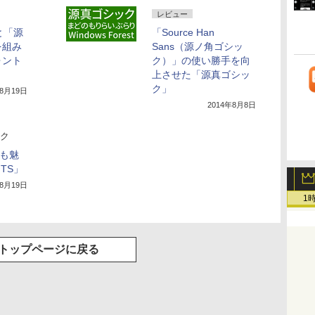
レビュー
」と「源
「Source Han
を組み
Sans（源ノ角ゴシッ
ォント
ク）」の使い勝手を向
上させた「源真ゴシッ
ク」
年8月19日
2014年8月8日
ク
でも魅
NTS」
年8月19日
1
トップページに戻る