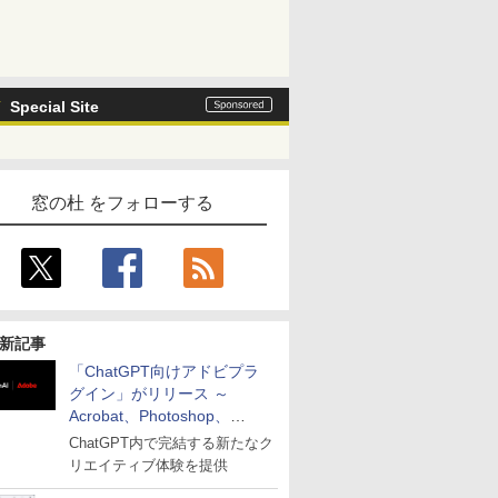
Special Site
窓の杜 をフォローする
新記事
「ChatGPT向けアドビプラ
グイン」がリリース ～
Acrobat、Photoshop、
Premiereなどの機能を1つの
ChatGPT内で完結する新たなク
プラグインに統合
リエイティブ体験を提供