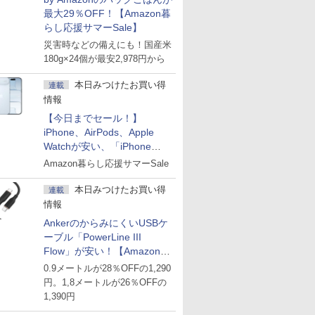
最大29％OFF！【Amazon暮
らし応援サマーSale】
災害時などの備えにも！国産米
180g×24個が最安2,978円から
本日みつけたお買い得
連載
情報
【今日までセール！】
iPhone、AirPods、Apple
Watchが安い、「iPhone
Air」256GB版が139,800円な
Amazon暮らし応援サマーSale
ど
本日みつけたお買い得
連載
情報
AnkerのからみにくいUSBケ
ーブル「PowerLine III
Flow」が安い！【Amazon暮
らし応援サマーSale】
0.9メートルが28％OFFの1,290
円。1,8メートルが26％OFFの
1,390円