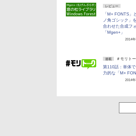
レビュー
「M+ FONTS
ノ角ゴシック」
合わせた合成フ
「Mgen+」
2014
＃モリトー
連載
第110話：単体
力的な「M+ FO
2014