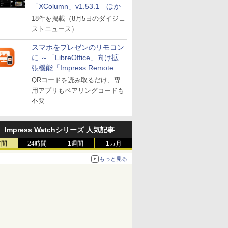
「XColumn」v1.53.1 ほか
18件を掲載（8月5日のダイジェ
ストニュース）
スマホをプレゼンのリモコン
に ～「LibreOffice」向け拡
張機能「Impress Remote」
が公開
QRコードを読み取るだけ、専
用アプリもペアリングコードも
不要
Impress Watchシリーズ 人気記事
時間
24時間
1週間
1カ月
もっと見る