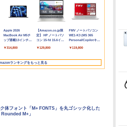
Apple 2026
【Amazon.co.jp限
FMV ノートパソコン
コ
MacBook Air M5チ
定】 HP ノートパソ
WE1-K3 (MS 365
ップ搭載13インチノ
コン 15-fd 15.6イン
Personal/Copilotキー
ートブック：AIと
チ 16GBメモリ
搭載/Win 11/15.6
￥314,800
￥129,800
￥119,800
Apple Intelligence、
512GB SSD インテ
型/Core i5/16GB/SSD
13.6インチLiquid
ル Core 5
512GB/ホワイト)
Retinaディスプレ
FMVWK3E15W_AZ
mazonランキングをもっと見る
イ、24GBユニファイ
ドメモリ、1TB SSD
ストレージ、12MPセ
ンターフレームカメ
ラ、日本語キーボー
ド、Touch ID - ミッ
ドナイト
ク体フォント「M+ FONTS」を丸ゴシック化した
Rounded M+」
Robloxギフトカード
ClaudeCode いちば
Kindle Paperwhite
Robloxギフトカード
FM TOWNS ハイパ
Amazon Kindle
Microsoft Office
1冊ですべて身につく
New Amazon Kindle
- 2,000 Robux 【限
んやさしい 教科書:
シグニチャーエディ
- 1000 Robux 【限定
ー・カタログ: 本体
Colorsoft | 16GBス
Home 2024(最新 永続
HTML & CSSとWebデ
Scribe Colorsoft | 11