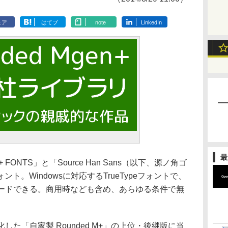
ェア
はてブ
note
LinkedIn
最
 FONTS」と「Source Han Sans（以下、源ノ角ゴ
。Windowsに対応するTrueTypeフォントで、
ロードできる。商用時なども含め、あらゆる条件で無
した「自家製 Rounded M+」の上位・後継版に当