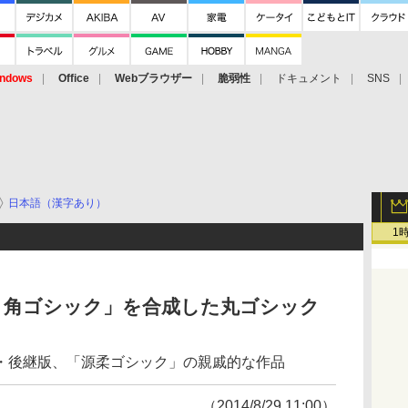
ndows
Office
Webブラウザー
脆弱性
ドキュメント
SNS
日本語（漢字あり）
1
「源ノ角ゴシック」を合成した丸ゴシック
の上位・後継版、「源柔ゴシック」の親戚的な作品
（2014/8/29 11:00）