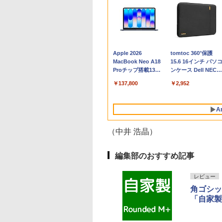
Apple 2026
tomtoc 360°保護
MacBook Neo A18
15.6 16インチ パソ
Proチップ搭載13イ
ンケース Dell NEC
ンチノートブック：
Lavie ASUS HP
￥137,800
￥2,952
AIとApple
dynabook Lenovo
Intelligenceのために
対応
設計、Liquid Retina
A
ディスプレイ、8GB
ユニファイドメモ
リ、512GB SSDスト
（中井 浩晶）
レージ、1080p
FaceTime HDカメ
ラ、Touch ID - イン
編集部のおすすめ記事
ディゴ
レビュー
角ゴシッ
「自家製 
Robloxギフトカード
生成AIパスポート公
Amazon Kindle
Microsoft Office
AIイラスト表現辞典:
Amazon Kindle - 目
- 800 Robux 【限定
式テキスト 第４版
Paperwhite (16GB)
Home & Business
思い通りの絵を引き
に優しい、かさばら