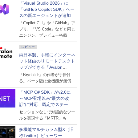
「Visual Studio 2026」に
「GitHub Copilot SDK」ベー
スの新エージェントが追加
「Copilot CLI」や「GitHub」ア
プリ、「VS Code」などと同じ
エンジン、プレビュー搭載
レビュー
純日本製、手軽にインターネ
ット経由のリモートデスクト
ップができる「Avalon
remote」
「Brynhildr」の作者が手掛け
る。ベータ版は全機能が無償
「MCP C# SDK」がv2.0に
～MCP登場以来“最大の改
訂”に対応、既定でステート
レスへ
セッションなしで対話的なツー
ルを実現する「MRTR」も
多機能マルチカラム型X（旧
称Twitter）ビューワー