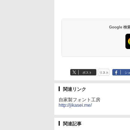
バーチャルアイテム
7インチディスプレ
2024(最新 永続版)|オ
出す プロンプトの言
ない、大きな画面で
￥1,766
を含む】 【オンライ
イ、色調調節ライ
ンラインコード
葉 AI画像生成シリー
読みやすい、6週間
￥1,300
￥27,980
￥39,582
￥480
￥19,980
ンゲームコード】 ロ
ト、12週間持続バッ
版|Windows11、
ズ (はぴーイラスト
続バッテリー、6イ
ブロックス | オンラ
テリー、広告なし、
10/mac対応|PC2台
Labo)
チディスプレイ電子
インコード版
ブラック
書籍リーダー、ブラ
Google
ック、16GB、広告
し
ポスト
リスト
シ
関連リンク
自家製フォント工房
http://jikasei.me/
関連記事