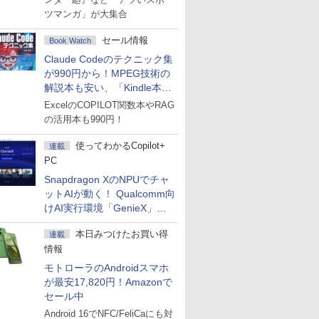
ツマンガ」が大集合
セール情報
Book Watch
Claude Codeのテクニック集
が990円から！MPEG技術の
解説本も安い、「Kindle本サ
マーセール」第2弾開始！
ExcelのCOPILOT関数本やRAG
の活用本も990円！
使ってわかるCopilot+
連載
PC
Snapdragon XのNPUでチャ
ットAIが動く！ Qualcomm向
けAI実行環境「GenieX」を
試してみた
本日みつけたお買い得
連載
情報
モトローラのAndroidスマホ
が最安17,820円！Amazonで
セール中
Android 16でNFC/FeliCaにも対