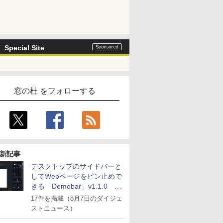
Special Site
窓の杜 をフォローする
新記事
デスクトップのサイドバーと
してWebページをピン止めで
きる「Demobar」v1.1.0 ほ
か
17件を掲載（8月7日のダイジェ
ストニュース）