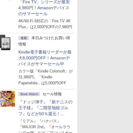
「Fire TV」シリーズが最安
4,980円！Amazonデバイス
のサマーセール
4K/Wi-Fi 6対応の「Fire TV 4K
Plus」は2,000円OFFの7,980円
本日みつけたお買い得
連載
情報
Kindle電子書籍リーダーが最
大8,000円OFF！Amazonデ
バイスがサマーセール中
カラー版「Kindle Colorsoft」が
31,980円。「Kindle
Paperwhite」は5,000円OFF
セール情報
Book Watch
『ドッジ弾子』『新テニスの
王子様』『二階堂地獄ゴル
フ』などが50％還元！
Amazonマンガ週末セール
『リアル』『ハナバス』
『MAJOR 2nd』『オールラウ
ンダー廻』など「アツいスポー