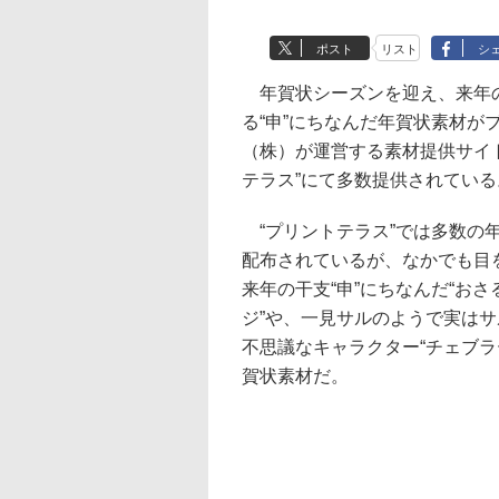
ポスト
リスト
シ
年賀状シーズンを迎え、来年
る“申”にちなんだ年賀状素材が
（株）が運営する素材提供サイ
テラス”にて多数提供されている
“プリントテラス”では多数の
配布されているが、なかでも目
来年の干支“申”にちなんだ“おさ
ジ”や、一見サルのようで実は
不思議なキャラクター“チェブラ
賀状素材だ。