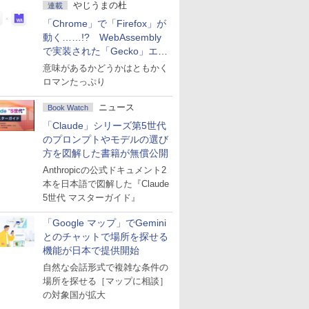
やじうまの杜
連載
「Chrome」で「Firefox」が
動く……!? WebAssembly
で実装された「Gecko」エン
ジン
意味があるかどうかはともかく
ロマンたっぷり
ニュース
Book Watch
「Claude」シリーズ第5世代
のプロンプトやモデルの選び
方を図解した書籍が無償公開
Anthropicの公式ドキュメント2
本を日本語で図解した『Claude
5世代 マスターガイド』
「Google マップ」でGemini
とのチャットで場所を探せる
機能が日本で提供開始
自然な会話形式で複雑な条件の
場所を探せる［マップに相談］
の対象国が拡大