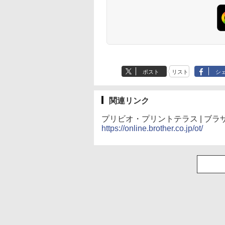
生成AIパスポート公
Amazon Kindle
AIイラスト表現辞典:
Amazon Kindle - 目
式テキスト 第４版
Paperwhite (16GB)
思い通りの絵を引き
に優しい、かさばら
7インチディスプレ
出す プロンプトの言
ない、大きな画面で
￥1,766
イ、色調調節ライ
葉 AI画像生成シリー
読みやすい、6週間
￥22,980
￥480
￥16,980
ト、12週間持続バッ
ズ (はぴーイラスト
続バッテリー、6イ
テリー、広告なし、
Labo)
チディスプレイ電子
ポスト
リスト
シ
ブラック
書籍リーダー、マッ
チャ、16GB、広告
し
関連リンク
プリビオ・プリントテラス | ブラ
https://online.brother.co.jp/ot/