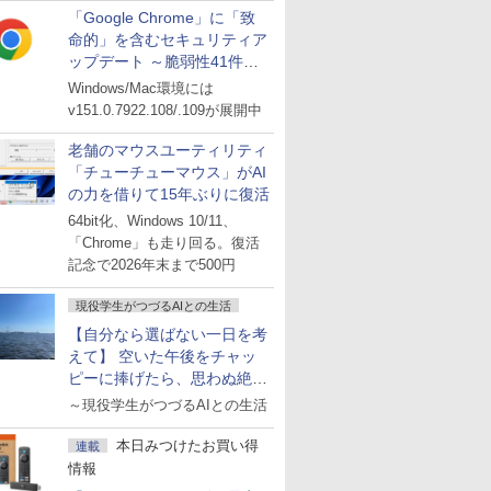
「Google Chrome」に「致
命的」を含むセキュリティア
ップデート ～脆弱性41件に
対処
Windows/Mac環境には
v151.0.7922.108/.109が展開中
老舗のマウスユーティリティ
「チューチューマウス」がAI
の力を借りて15年ぶりに復活
64bit化、Windows 10/11、
「Chrome」も走り回る。復活
記念で2026年末まで500円
現役学生がつづるAIとの生活
【自分なら選ばない一日を考
えて】 空いた午後をチャッ
ピーに捧げたら、思わぬ絶景
に出会った話
～現役学生がつづるAIとの生活
本日みつけたお買い得
連載
情報