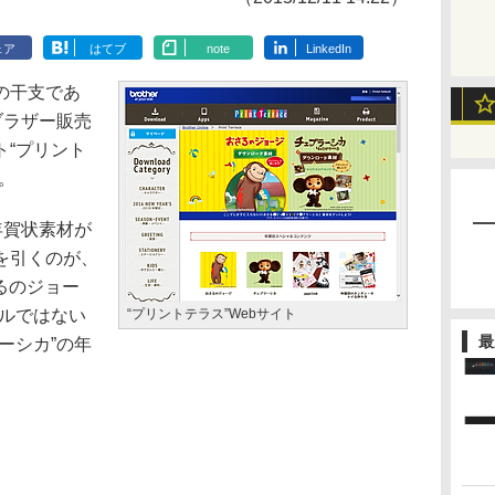
ェア
はてブ
note
LinkedIn
の干支であ
ブラザー販売
ト“プリント
。
年賀状素材が
を引くのが、
るのジョー
サルではない
“プリントテラス”Webサイト
最
ーシカ”の年