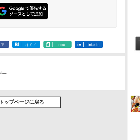
ClaudeCode いちば
Kindle Paperwhite
1冊ですべて身につく
Amazon Kindle
FM TOWNS ハイパ
New Amazon Kindle
んやさしい 教科書:
シグニチャーエディ
HTML & CSSとWeb
Colorsoft | 16GBス
ー・カタログ: 本体ハ
Scribe Colorsoft | 11
非エンジニア 初心者
ション (32GB) 7イン
デザイン入門講座
トレージ、防水、7イ
ードウェア・市販ソフ
インチカラーディスプ
持
素人 でも安心 使い方
チディスプレイ、明
［第2版］
ンチカラーディスプ
トウェアのパーフェク
レイ、64GBストレー
￥99
￥27,980
￥1,292
￥31,980
￥1,600
￥115,980
ン
マニュアル AI副業に
るさ自動調整、色調
レイ、色調調節ライ
トリストと最新エミュ
ジ、ノート機能搭載、
もコンテンツ作成に
調節ライト、12週間
ト、最大8週間持続バ
レータ紹介
明るさ自動調整、色調
ェア
はてブ
note
LinkedIn
もKindle出版にも！
持続バッテリー、広
ッテリー、広告無
調節ライト、プレミア
な
非エンジニアのため
告なし、メタリック
し、ブラック (2025
ムペン付き、グラファ
のAIコーディング入
ブラック
年発売)
イト
門シリーズ
ザー
トップページに戻る