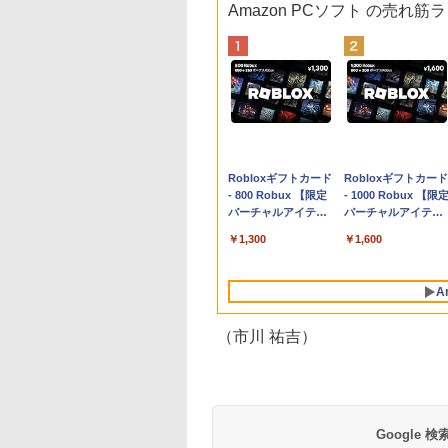
Amazon PCソフト の売れ筋
Apple 2026
Robloxギフトカード
tomtoc 360°保護
Robloxギフトカード
MacBook Neo A18
- 800 Robux 【限定
15.6 16インチ パソ
- 1000 Robux 【限
Proチップ搭載13イ
バーチャルアイテム
ンケース Dell NEC
バーチャルアイテム
ンチノートブック：
を含む】 【オンライ
Lavie ASUS HP
を含む】 【オンライ
￥131,111
￥1,300
￥2,952
￥1,600
AIとApple
ンゲームコード】 ロ
dynabook Lenovo
ンゲームコード】 ロ
Intelligenceのために
ブロックス | オンラ
対応
ブロックス |オンラ
設計、Liquid Retina
インコード版
ンコード版
A
ディスプレイ、8GB
ユニファイドメモ
リ、512GB SSDスト
（市川 祐吉）
レージ、1080p
FaceTime HDカメ
ラ、Touch ID - シル
バー
Google