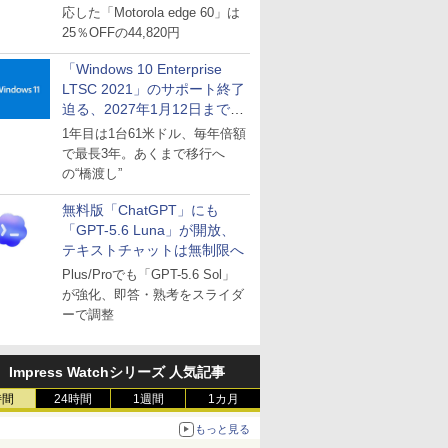
応した「Motorola edge 60」は
25％OFFの44,820円
「Windows 10 Enterprise
LTSC 2021」のサポート終了
迫る、2027年1月12日まで
～ESUは9月1日から販売
1年目は1台61米ドル、毎年倍額
で最長3年。あくまで移行へ
の“橋渡し”
無料版「ChatGPT」にも
「GPT-5.6 Luna」が開放、
テキストチャットは無制限へ
Plus/Proでも「GPT-5.6 Sol」
が強化、即答・熟考をスライダ
ーで調整
Impress Watchシリーズ 人気記事
時間
24時間
1週間
1カ月
もっと見る