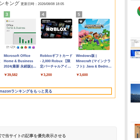
ランキング
更新日時：2026/08/08 18:05
Apple 2026
Microsoft Office
【Amazon.co.jp限
Robloxギフトカード
FMV ノートパソコン
Windows版 |
コ
定
MacBook Air M5チ
Home & Business
定】 HP ノートパソ
- 2,000 Robux 【限
WE1-K3 (MS 365
Minecraft (マインクラ
ップ搭載13インチノ
2024(最新 永続版)|オ
コン 15-fd 15.6イン
定バーチャルアイテ
Personal/Copilotキー
フト): Java & Bedrock
ートブック：AIと
ンラインコード
チ 16GBメモリ
ムを含む】 【オンラ
搭載/Win 11/15.6
Edition | オンラインコ
￥278,800
￥39,582
￥129,800
￥3,200
￥139,880
￥3,600
Apple Intelligence、
版|Windows11、
512GB SSD インテ
インゲームコード】
型/Core i5/16GB/SSD
ード版
イ
13.6インチLiquid
10/mac対応|PC2台
ル Core 5
ロブロックス | オン
512GB/ホワイト)
Retinaディスプレ
ラインコード版
FMVWK3E15W_AZ
mazonランキングをもっと見る
イ、16GBユニファイ
ドメモリ、1TB SSD
ストレージ、12MPセ
ンターフレームカメ
ラ、日本語キーボー
ド、Touch ID - ミッ
ドナイト
 検索で当サイトの記事を優先表示させる