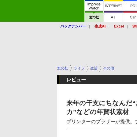
バックナンバー
生成AI
Excel
Wi
窓の杜
ライフ
生活
その他
レビュー
来年の干支にちなんだ“
カ”などの年賀状素材
プリンターのブラザーが提供。