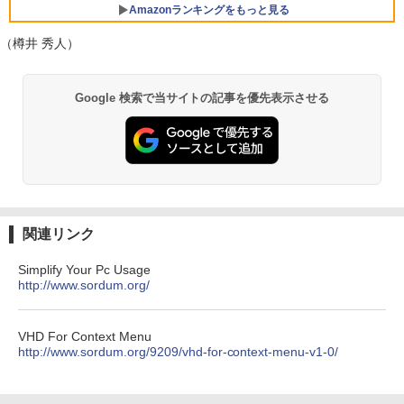
版) 搭載 Windows 11 重量1.7kg Wi-Fi 6
Amazonランキングをもっと見る
E クワイエットブルー M1502NAQ-R716
5BUWS
（樽井 秀人）
￥109,800
生成AIパスポート公式テキスト 第４版
Amazon Kindle - 目に優しい、かさばら
Google 検索で当サイトの記事を優先表示させる
ない、大きな画面で読みやすい、6週間持
続バッテリー、6インチディスプレイ電子
￥1,766
書籍リーダー、マッチャ、16GB、広告な
し
￥16,980
1冊ですべて身につくHTML & CSSとWe
bデザイン入門講座［第2版］
Kindle Paperwhite シグニチャーエディ
関連リンク
ション (32GB) 7インチディスプレイ、明
￥1,292
るさ自動調整、色調調節ライト、12週間
Simplify Your Pc Usage
持続バッテリー、広告なし、メタリック
http://www.sordum.org/
ブラック
ClaudeCode いちばんやさしい 教科書:
￥27,980
非エンジニア 初心者 素人 でも安心 使い
VHD For Context Menu
方 マニュアル AI副業にもコンテンツ作成
http://www.sordum.org/9209/vhd-for-context-menu-v1-0/
にもKindle出版にも！ 非エンジニアのた
めのAIコーディング入門シリーズ
Amazon Kindle Paperwhite (16GB) 7イ
ンチディスプレイ、色調調節ライト、12