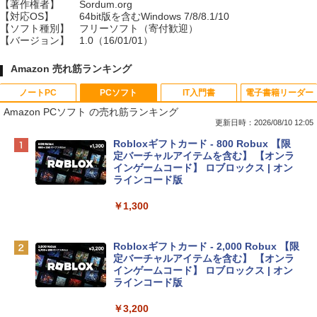
【著作権者】
Sordum.org
【対応OS】
64bit版を含むWindows 7/8/8.1/10
【ソフト種別】
フリーソフト（寄付歓迎）
【バージョン】
1.0（16/01/01）
Amazon 売れ筋ランキング
ノートPC
PCソフト
IT入門書
電子書籍リーダー
Amazon PCソフト の売れ筋ランキング
更新日時：2026/08/10 12:05
Apple 2026 MacBook Neo A18 Proチッ
Robloxギフトカード - 800 Robux 【限
プ搭載13インチノートブック：AIとAppl
定バーチャルアイテムを含む】 【オンラ
e Intelligenceのために設計、Liquid Ret
インゲームコード】 ロブロックス | オン
inaディスプレイ、8GBユニファイドメモ
ラインコード版
リ、256GB SSDストレージ、1080p Fac
eTime HDカメラ - インディゴ
￥1,300
￥119,800
Robloxギフトカード - 2,000 Robux 【限
定バーチャルアイテムを含む】 【オンラ
tomtoc 360°保護 15.6 16インチ パソコ
インゲームコード】 ロブロックス | オン
ンケース Dell NEC Lavie ASUS HP dyna
ラインコード版
book Lenovo対応
￥3,200