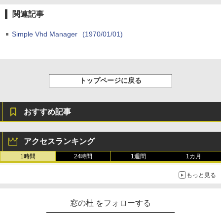
￥99
週間持続バッテリー、広告なし、ブラッ
ク
関連記事
￥22,980
AIイラスト表現辞典: 思い通りの絵を引き
Simple Vhd Manager
(1970/01/01)
出す プロンプトの言葉 AI画像生成シリー
ズ (はぴーイラストLabo)
Amazon Kindle Colorsoft | 16GBストレ
￥480
ージ、防水、7インチカラーディスプレ
イ、色調調節ライト、最大8週間持続バッ
トップページに戻る
テリー、広告無し、ブラック (2025年発
売)
FM TOWNS ハイパー・カタログ: 本体ハ
ードウェア・市販ソフトウェアのパーフ
￥31,980
ェクトリストと最新エミュレータ紹介
おすすめ記事
￥1,600
New Amazon Kindle Scribe Colorsoft |
アクセスランキング
11インチカラーディスプレイ、64GBスト
レージ、ノート機能搭載、明るさ自動調
1時間
24時間
1週間
1カ月
整、色調調節ライト、プレミアムペン付
き、グラファイト
もっと見る
￥115,980
窓の杜 をフォローする