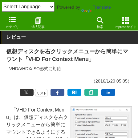
Powered by
Translate
窓の杜
システム・ファイル
ハードウェア
Windows
カテゴリ
過去記事
検索
Impressサイト
レビュー
仮想ディスクを右クリックメニューから簡単にマ
ウント「VHD For Context Menu」
VHD/VHDX/ISO形式に対応
（2016/1/20 05:05）
リスト
「VHD For Context Men
u」は、仮想ディスクを右ク
リックメニューから簡単に
マウントできるようにする