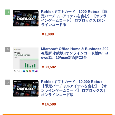
￥2,952
Robloxギフトカード - 1000 Robux 【限
【Amazon.co.jp限定】 HP ノートパソコ
定バーチャルアイテムを含む】 【オンラ
ン 15-fd 15.6インチ 16GBメモリ 512GB
インゲームコード】 ロブロックス |オン
SSD インテル Core 5
ラインコード版
￥129,800
￥1,600
Apple 2026 MacBook Air M5チップ搭載
Microsoft Office Home & Business 202
13インチノートブック：AIとApple Intell
4(最新 永続版)|オンラインコード版|Wind
igence、13.6インチLiquid Retinaディ
ows11、10/mac対応|PC2台
スプレイ、16GBユニファイドメモリ、1
TB SSDストレージ、12MPセンターフレ
￥39,582
ームカメラ、日本語キーボード、Touch I
D - シルバー
Robloxギフトカード - 10,000 Robux
￥261,414
【限定バーチャルアイテムを含む】 【オ
ンラインゲームコード】 ロブロックス |
オンラインコード版
【Amazon.co.jp限定】ASUS ノートパソ
コン Vivobook 15 M1502NAQ 15.6イン
￥14,500
チ AMD Ryzen 7 170 メモリ16GB SSD 5
12GB Microsoft 365 Personal (24か月