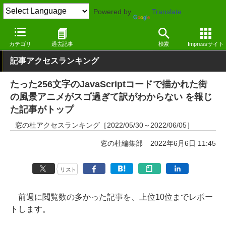
Powered by
Translate
窓の杜
その他の話題
トピック
その他
カテゴリ
過去記事
検索
Impressサイト
記事アクセスランキング
たった256文字のJavaScriptコードで描かれた街
の風景アニメがスゴ過ぎて訳がわからない を報じ
た記事がトップ
窓の杜アクセスランキング［2022/05/30～2022/06/05］
窓の杜編集部
2022年6月6日 11:45
リスト
前週に閲覧数の多かった記事を、上位10位までレポー
トします。