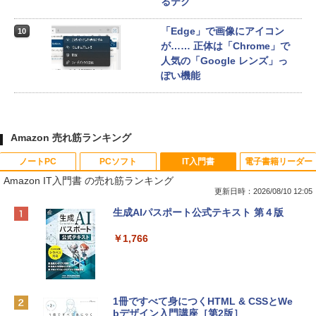
るテク
「Edge」で画像にアイコン
10
が…… 正体は「Chrome」で
人気の「Google レンズ」っ
ぽい機能
Amazon 売れ筋ランキング
ノートPC
PCソフト
IT入門書
電子書籍リーダー
Amazon IT入門書 の売れ筋ランキング
更新日時：2026/08/10 12:05
Apple 2026 MacBook Neo A18 Proチッ
Robloxギフトカード - 800 Robux 【限
生成AIパスポート公式テキスト 第４版
プ搭載13インチノートブック：AIとAppl
定バーチャルアイテムを含む】 【オンラ
e Intelligenceのために設計、Liquid Ret
インゲームコード】 ロブロックス | オン
￥1,766
inaディスプレイ、8GBユニファイドメモ
ラインコード版
リ、256GB SSDストレージ、1080p Fac
eTime HDカメラ - インディゴ
￥1,300
￥119,800
1冊ですべて身につくHTML & CSSとWe
bデザイン入門講座［第2版］
Robloxギフトカード - 2,000 Robux 【限