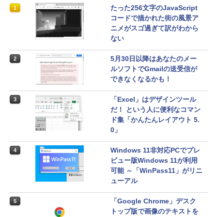
たった256文字のJavaScript
1
コードで描かれた街の風景ア
ニメがスゴ過ぎて訳がわから
ない
5月30日以降はあなたのメー
2
ルソフトでGmailの送受信が
できなくなるかも！
「Excel」はデザインツール
3
だ！ という人に便利なコマン
ド集「かんたんレイアウト 5.
0」
Windows 11非対応PCでプレ
4
ビュー版Windows 11が利用
可能 ～「WinPass11」がリニ
ューアル
「Google Chrome」デスク
5
トップ版で画像のテキストを