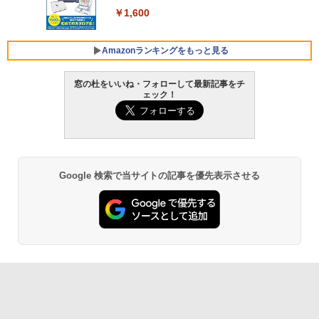
ンラインゲームコード】 ロブロックス |
￥1,600
オンラインコード版
【Amazon.co.jp限定】ASUS ノートパソ
コン Vivobook 15 M1502NAQ 15.6イン
￥14,500
チ AMD Ryzen 7 170 メモリ16GB SSD 5
Amazonランキングをもっと見る
12GB Microsoft 365 Personal (24か月
版) 搭載 Windows 11 重量1.7kg Wi-Fi 6
窓の杜をいいね・フォローして最新記事をチ
E クワイエットブルー M1502NAQ-R716
ェック！
5BUWS
Amazon Kindle - 目に優しい、かさばら
ない、大きな画面で読みやすい、6週間持
￥109,800
続バッテリー、6インチディスプレイ電子
書籍リーダー、マッチャ、16GB、広告な
し
Google 検索で当サイトの記事を優先表示させる
￥16,980
Kindle Paperwhite シグニチャーエディ
ション (32GB) 7インチディスプレイ、明
るさ自動調整、色調調節ライト、12週間
持続バッテリー、広告なし、メタリック
ブラック
￥27,980