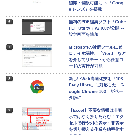
認識・翻訳可能に ～「Googl
e レンズ」を搭載
無料のPDF編集ソフト「Cube
6
PDF Utility」v2.0.0が公開 ～
設定画面を追加
Microsoftの診断ツールにゼ
7
ロデイ脆弱性、「Word」など
を介してリモートから任意コ
ードの実行が可能
新しいWeb高速化技術「103
8
Early Hints」に対応した「G
oogle Chrome 103」がベー
タ版に
【Excel】不要な情報は非表
9
示ではなく折りたたむ！エク
セルで行や列の表示・非表示
を切り替える作業を効率化す