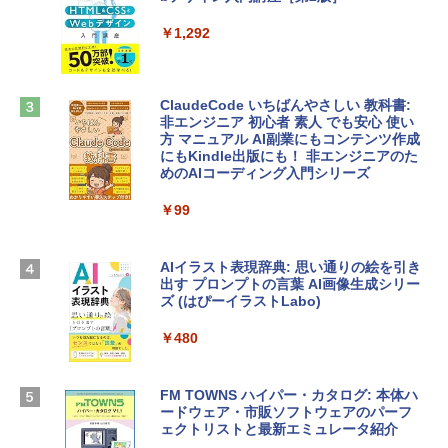
定バーチャルアイテムを含む】 【オンラ
tomtoc 360°保護 15.6 16インチ パソコ
インゲームコード】 ロブロックス | オン
￥1,292
ンケース Dell NEC Lavie ASUS HP dyna
ラインコード版
book Lenovo対応
￥3,200
￥2,952
ClaudeCode いちばんやさしい 教科書:
非エンジニア 初心者 素人 でも安心 使い
方 マニュアル AI副業にもコンテンツ作成
Robloxギフトカード - 1000 Robux 【限
にもKindle出版にも！ 非エンジニアのた
【Amazon.co.jp限定】 HP ノートパソコ
定バーチャルアイテムを含む】 【オンラ
めのAIコーディング入門シリーズ
ン 15-fd 15.6インチ 16GBメモリ 512GB
インゲームコード】 ロブロックス |オン
SSD インテル Core 5
ラインコード版
￥99
￥129,800
￥1,600
AIイラスト表現辞典: 思い通りの絵を引き
出す プロンプトの言葉 AI画像生成シリー
Apple 2026 MacBook Air M5チップ搭載
Microsoft Office Home & Business 202
ズ (はぴーイラストLabo)
13インチノートブック：AIとApple Intell
4(最新 永続版)|オンラインコード版|Wind
igence、13.6インチLiquid Retinaディ
ows11、10/mac対応|PC2台
￥480
スプレイ、16GBユニファイドメモリ、1
TB SSDストレージ、12MPセンターフレ
￥39,582
ームカメラ、日本語キーボード、Touch I
D - シルバー
FM TOWNS ハイパー・カタログ: 本体ハ
ードウェア・市販ソフトウェアのパーフ
Robloxギフトカード - 10,000 Robux
￥261,414
ェクトリストと最新エミュレータ紹介
【限定バーチャルアイテムを含む】 【オ