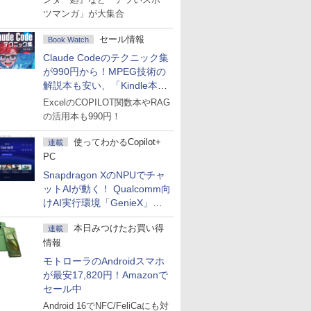
ツマンガ」が大集合
セール情報
Book Watch
Claude Codeのテクニック集
が990円から！MPEG技術の
解説本も安い、「Kindle本サ
マーセール」第2弾開始！
ExcelのCOPILOT関数本やRAG
の活用本も990円！
使ってわかるCopilot+
連載
PC
Snapdragon XのNPUでチャ
ットAIが動く！ Qualcomm向
けAI実行環境「GenieX」を
試してみた
本日みつけたお買い得
連載
情報
モトローラのAndroidスマホ
が最安17,820円！Amazonで
セール中
Android 16でNFC/FeliCaにも対