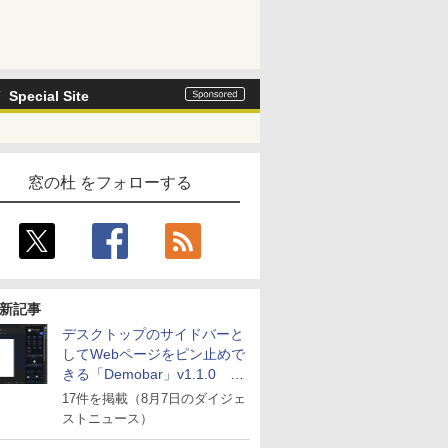
Special Site
窓の杜 をフォローする
新記事
デスクトップのサイドバーと
してWebページをピン止めで
きる「Demobar」v1.1.0 ほ
か
17件を掲載（8月7日のダイジェ
ストニュース）