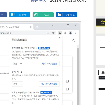
樽井 秀人
2022年5月31日 06:45
ェア
はてブ
note
LinkedIn
最