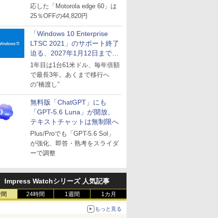
応した「Motorola edge 60」は
25％OFFの44,820円
「Windows 10 Enterprise
LTSC 2021」のサポート終了
迫る、2027年1月12日まで
～ESUは9月1日から販売
1年目は1台61米ドル、毎年倍額
で最長3年。あくまで移行へ
の“橋渡し”
無料版「ChatGPT」にも
「GPT-5.6 Luna」が開放、
テキストチャットは無制限へ
Plus/Proでも「GPT-5.6 Sol」
が強化、即答・熟考をスライダ
ーで調整
Impress Watchシリーズ 人気記事
時間
24時間
1週間
1カ月
もっと見る