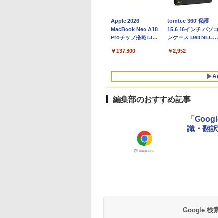
Apple 2026
tomtoc 360°保護
MacBook Neo A18
15.6 16インチ パソ
Proチップ搭載13イ
ンケース Dell NEC
ンチノートブック：
Lavie ASUS HP
￥137,800
￥2,952
AIとApple
dynabook Lenovo
Intelligenceのために
対応
設計、Liquid Retina
A
ディスプレイ、8GB
ユニファイドメモ
リ、512GB SSDスト
編集部のおすすめ記事
レージ、1080p
FaceTime HDカメ
「Goo
ラ、Touch ID - イン
識・翻訳
ディゴ
Robloxギフトカード
生成AIパスポート公
Amazon Kindle - 目
Robloxギフトカード
AIイラスト表現辞典:
Kindle Paperwhite
- 800 Robux 【限定
式テキスト 第４版
に優しい、かさばら
- 1000 Robux 【限
思い通りの絵を引き
シグニチャーエディ
バーチャルアイテム
ない、大きな画面で
バーチャルアイテム
出す プロンプトの言
ション (32GB) 7イン
￥1,766
を含む】 【オンライ
読みやすい、6週間持
を含む】 【オンライ
葉 AI画像生成シリー
チディスプレイ、明
￥1,300
￥16,980
￥1,600
￥480
￥27,980
Google
ンゲームコード】 ロ
続バッテリー、6イン
ンゲームコード】 ロ
ズ (はぴーイラスト
るさ自動調整、色調