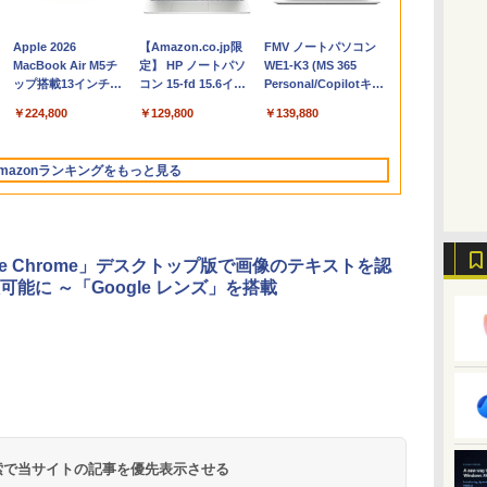
Apple 2026
【Amazon.co.jp限
FMV ノートパソコン
コ
MacBook Air M5チ
定】 HP ノートパソ
WE1-K3 (MS 365
ップ搭載13インチノ
コン 15-fd 15.6イン
Personal/Copilotキー
ートブック：AIと
チ 16GBメモリ
搭載/Win 11/15.6
￥224,800
￥129,800
￥139,880
Apple Intelligence、
512GB SSD インテ
型/Core i5/16GB/SSD
13.6インチLiquid
ル Core 5
512GB/ホワイト)
Retinaディスプレ
FMVWK3E15W_AZ
mazonランキングをもっと見る
イ、16GBユニファイ
ドメモリ、512GB
SSDストレージ、
12MPセンターフレー
ムカメラ、日本語キ
gle Chrome」デスクトップ版で画像のテキストを認
ーボード、Touch ID
可能に ～「Google レンズ」を搭載
- ミッドナイト
Microsoft Office
1冊ですべて身につく
Amazon Kindle
Robloxギフトカード
ClaudeCode いちば
Amazon Kindle
Windows版 |
FM TOWNS ハイパ
New Amazon Kindle
定
Home & Business
HTML & CSSとWeb
Paperwhite (16GB)
- 2,000 Robux 【限
んやさしい 教科書:
Colorsoft | 16GBス
Minecraft (マインクラ
ー・カタログ: 本体ハ
Scribe Colorsoft | 11
2024(最新 永続版)|オ
デザイン入門講座
7インチディスプレ
定バーチャルアイテ
非エンジニア 初心者
トレージ、防水、7イ
フト): Java & Bedrock
ードウェア・市販ソフ
インチカラーディスプ
ンラインコード
［第2版］
イ、色調調節ライ
ムを含む】 【オンラ
素人 でも安心 使い方
ンチカラーディスプ
Edition | オンラインコ
トウェアのパーフェク
レイ、64GBストレー
￥39,582
￥1,292
￥22,980
￥3,200
￥99
￥31,980
￥3,600
￥1,600
￥115,980
 検索で当サイトの記事を優先表示させる
版|Windows11、
ト、12週間持続バッ
インゲームコード】
マニュアル AI副業に
レイ、色調調節ライ
ード版
トリストと最新エミュ
ジ、ノート機能搭載、