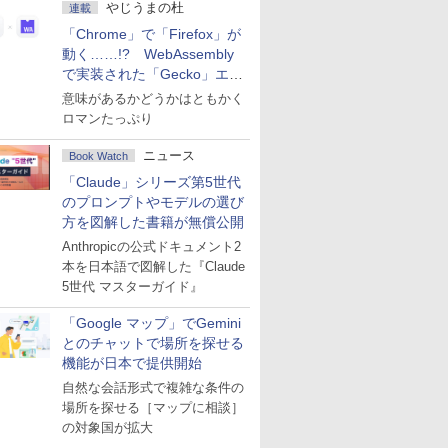
やじうまの杜
連載
「Chrome」で「Firefox」が
動く……!? WebAssembly
で実装された「Gecko」エン
ジン
意味があるかどうかはともかく
ロマンたっぷり
ニュース
Book Watch
「Claude」シリーズ第5世代
のプロンプトやモデルの選び
方を図解した書籍が無償公開
Anthropicの公式ドキュメント2
本を日本語で図解した『Claude
5世代 マスターガイド』
「Google マップ」でGemini
とのチャットで場所を探せる
機能が日本で提供開始
自然な会話形式で複雑な条件の
場所を探せる［マップに相談］
の対象国が拡大