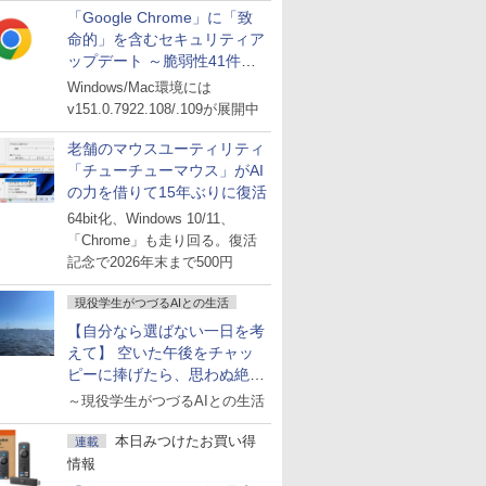
「Google Chrome」に「致
命的」を含むセキュリティア
ップデート ～脆弱性41件に
対処
Windows/Mac環境には
v151.0.7922.108/.109が展開中
老舗のマウスユーティリティ
「チューチューマウス」がAI
の力を借りて15年ぶりに復活
64bit化、Windows 10/11、
「Chrome」も走り回る。復活
記念で2026年末まで500円
現役学生がつづるAIとの生活
【自分なら選ばない一日を考
えて】 空いた午後をチャッ
ピーに捧げたら、思わぬ絶景
に出会った話
～現役学生がつづるAIとの生活
本日みつけたお買い得
連載
情報