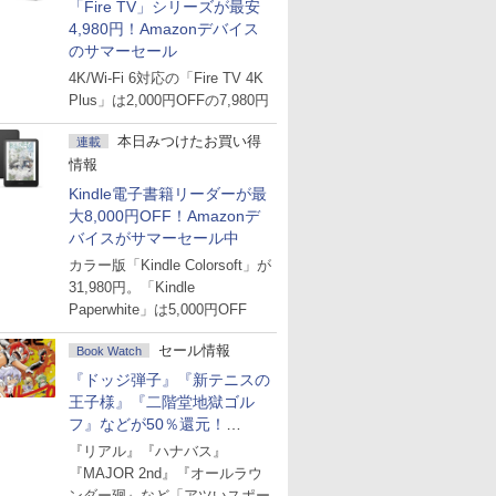
「Fire TV」シリーズが最安
4,980円！Amazonデバイス
のサマーセール
4K/Wi-Fi 6対応の「Fire TV 4K
Plus」は2,000円OFFの7,980円
本日みつけたお買い得
連載
情報
Kindle電子書籍リーダーが最
大8,000円OFF！Amazonデ
バイスがサマーセール中
カラー版「Kindle Colorsoft」が
31,980円。「Kindle
Paperwhite」は5,000円OFF
セール情報
Book Watch
『ドッジ弾子』『新テニスの
王子様』『二階堂地獄ゴル
フ』などが50％還元！
Amazonマンガ週末セール
『リアル』『ハナバス』
『MAJOR 2nd』『オールラウ
ンダー廻』など「アツいスポー