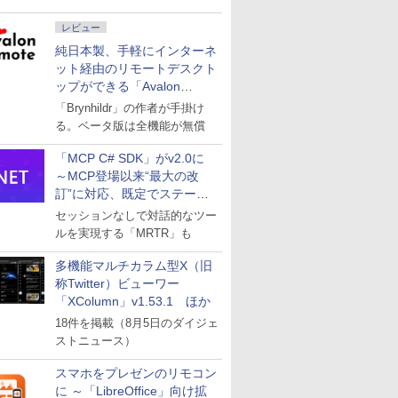
レビュー
純日本製、手軽にインターネ
ット経由のリモートデスクト
ップができる「Avalon
remote」
「Brynhildr」の作者が手掛け
る。ベータ版は全機能が無償
「MCP C# SDK」がv2.0に
～MCP登場以来“最大の改
訂”に対応、既定でステート
レスへ
セッションなしで対話的なツー
ルを実現する「MRTR」も
多機能マルチカラム型X（旧
称Twitter）ビューワー
「XColumn」v1.53.1 ほか
18件を掲載（8月5日のダイジェ
ストニュース）
スマホをプレゼンのリモコン
に ～「LibreOffice」向け拡