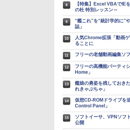
【特集】Excel VBA
8
の杜 特別レッスン～
“艦これ”を“統計学的に
9
誌」
人気Chrome拡張「動画ゲ
10
ることに
フリーの老舗動画編集ソフト「
11
フリーの高機能パーティション編集
12
Home」
艦娘の勇姿を残しておき
13
れきゃぷちゃ」
仮想CD-ROMドライブを追加
14
Control Panel」
ソフトイーサ、VPNソフト「So
15
公開