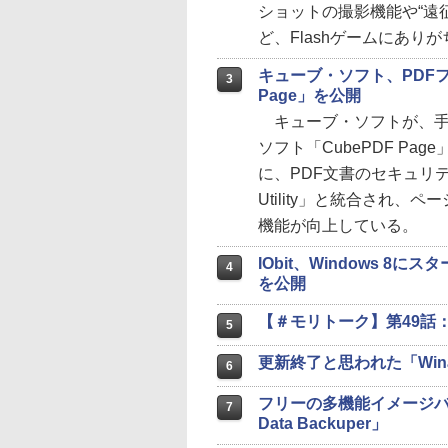
ショットの撮影機能や“遠征
ど、Flashゲームにあり
キューブ・ソフト、PDFフ
3
Page」を公開
キューブ・ソフトが、手
ソフト「CubePDF P
に、PDF文書のセキュリテ
Utility」と統合され
機能が向上している。
IObit、Windows 8
4
を公開
【＃モリトーク】第49話：
5
更新終了と思われた「Win
6
フリーの多機能イメージバ
7
Data Backuper」