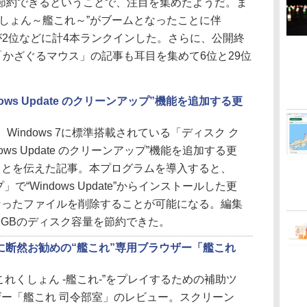
節約できるということで、注目を集めたようだ。ま
しょん～艦これ～”がブームとなったことに伴
が2位などに計4本ランクインした。さらに、公開終
や「かざぐるマウス」の記事も耳目を集めて6位と29位
ndows Update のクリーンアップ”機能を追加する更
tionが、Windows 7に標準搭載されている「ディスク ク
ows Update のクリーンアップ”機能を追加する更
ことを伝えた記事。本プログラムを導入すると、
で“Windows Update”からインストールした更
なったファイルを削除することが可能になる。編集
9GBのディスク容量を節約できた。
督に断然お勧めの“艦これ”専用ブラウザー「艦これ
れくしょん -艦これ-”をプレイするための補助ツ
ー「艦これ 司令部室」のレビュー。スクリーン