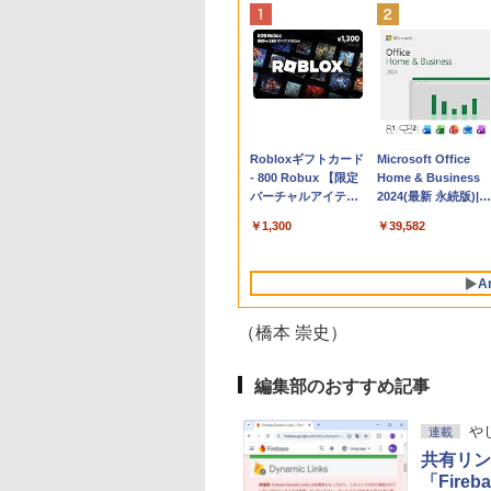
Apple 2026
Robloxギフトカード
tomtoc 360°保護
Microsoft Office
MacBook Neo A18
- 800 Robux 【限定
15.6 16インチ パソ
Home & Business
Proチップ搭載13イ
バーチャルアイテム
ンケース Dell NEC
2024(最新 永続版)|オ
ンチノートブック：
を含む】 【オンライ
Lavie ASUS HP
ンラインコード
￥137,800
￥1,300
￥2,952
￥39,582
AIとApple
ンゲームコード】 ロ
dynabook Lenovo
版|Windows11、
Intelligenceのために
ブロックス | オンラ
対応
10/mac対応|PC2台
設計、Liquid Retina
インコード版
A
ディスプレイ、8GB
ユニファイドメモ
リ、512GB SSDスト
（橋本 崇史）
レージ、1080p
FaceTime HDカメ
ラ、Touch ID - イン
編集部のおすすめ記事
ディゴ
や
連載
共有リン
「Fire