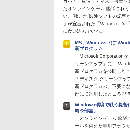
ガバイト単位でディスク容量を
たオンラインゲーム“艦隊これく
い、“艦これ”関連ソフトの記事
了が宣言された「Winamp」
に食い込んでいる。
MS、Windows 7に“Wi
1
新プログラム
Microsoft Corpora
リーンアップ」に、“Wind
新プログラムを公開した
「ディスク クリーンアップ」
新プログラムの、不要に
部にて試用したところ2.9
Windows環境で戦う提
2
司令部室」
オンラインゲーム“艦隊こ
ールを備えた専用ブラウザ