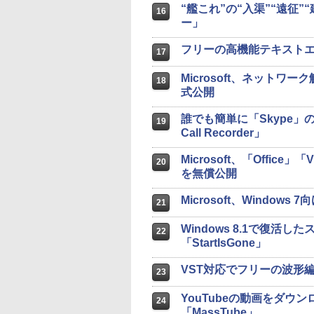
“艦これ”の“入渠”“遠征
16
ー」
フリーの高機能テキストエ
17
Microsoft、ネットワーク解
18
式公開
誰でも簡単に「Skype」の
19
Call Recorder」
Microsoft、「Office
20
を無償公開
Microsoft、Windows 7
21
Windows 8.1で復
22
「StartIsGone」
VST対応でフリーの波形編集
23
YouTubeの動画をダウ
24
「MassTube」