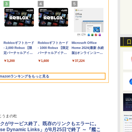
Apple 2026
Robloxギフトカード
【Amazon.co.jp限
Robloxギフトカード
FMV ノートパソコン
Microsoft Office
コ
MacBook Air M5チ
- 2,000 Robux 【限
定】 HP ノートパソ
- 1000 Robux 【限定
WE1-K3 (MS 365
Home 2024(最新 永続
ップ搭載13インチノ
定バーチャルアイテ
コン 15-fd 15.6イン
バーチャルアイテム
Personal/Copilotキー
版)|オンラインコード
ートブック：AIと
ムを含む】 【オンラ
チ 16GBメモリ
を含む】 【オンライ
搭載/Win 11/15.6
版|Windows11、
￥314,800
￥3,200
￥129,800
￥1,600
￥119,800
￥37,224
Apple Intelligence、
インゲームコード】
512GB SSD インテ
ンゲームコード】 ロ
型/Core i5/16GB/SSD
10/mac対応|PC2台
13.6インチLiquid
ロブロックス | オン
ル Core 5
ブロックス |オンライ
512GB/ホワイト)
Retinaディスプレ
ラインコード版
ンコード版
FMVWK3E15W_AZ
mazonランキングをもっと見る
イ、24GBユニファイ
ドメモリ、1TB SSD
ストレージ、12MPセ
ンターフレームカメ
ラ、日本語キーボー
ド、Touch ID - ミッ
ドナイト
じうまの杜
クがサービス終了、既存のリンクもエラーに。
base Dynamic Links」が8月25日で終了 ～『艦こ