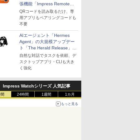
張機能「Impress Remote」
が公開
QRコードを読み取るだけ、専
用アプリもペアリングコードも
不要
AIエージェント「Hermes
Agent」の大規模アップデー
ト「The Herald Release」が
公開
自然な対話でタスクを依頼、デ
スクトップアプリ・CLIも大き
く強化
Impress Watchシリーズ 人気記事
時間
24時間
1週間
1カ月
もっと見る