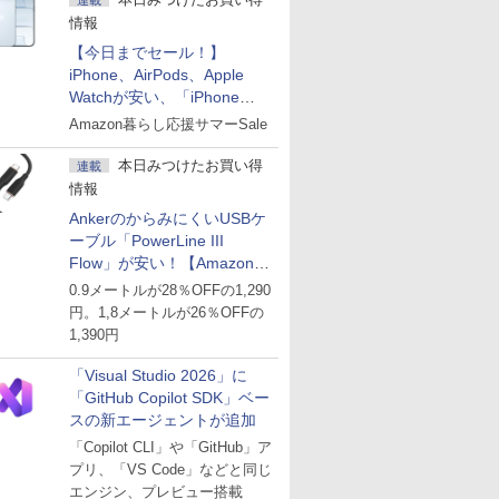
連載
情報
【今日までセール！】
iPhone、AirPods、Apple
Watchが安い、「iPhone
Air」256GB版が139,800円な
Amazon暮らし応援サマーSale
ど
本日みつけたお買い得
連載
情報
AnkerのからみにくいUSBケ
ーブル「PowerLine III
Flow」が安い！【Amazon暮
らし応援サマーSale】
0.9メートルが28％OFFの1,290
円。1,8メートルが26％OFFの
1,390円
「Visual Studio 2026」に
「GitHub Copilot SDK」ベー
スの新エージェントが追加
「Copilot CLI」や「GitHub」ア
プリ、「VS Code」などと同じ
エンジン、プレビュー搭載