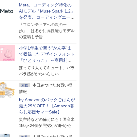
Meta、コーディング特化の
AIモデル「Muse Spark 1.2」
を発表、コーディングエージ
ェント「Muse Code」も
『フロンティアへの次の一
歩』、はるかに高性能なモデル
の登場も予告
小学1年生で習う“かん字”ま
で収録したデザインフォント
「ひとりっこ」 ～商用利用
OK
ぽってり太くてキュート、パラ
パラ感がかわいらしい
本日みつけたお買い得
連載
情報
by Amazonのパックごはんが
最大29％OFF！【Amazon暮
らし応援サマーSale】
災害時などの備えにも！国産米
180g×24個が最安2,978円から
本日みつけたお買い得