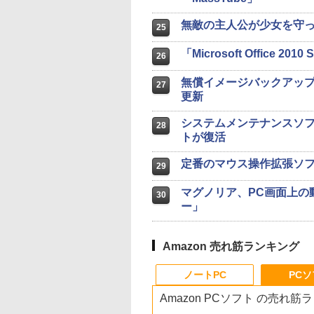
無敵の主人公が少女を守
25
「Microsoft Office 201
26
無償イメージバックアップソフト「
27
更新
システムメンテナンスソフト「G
28
トが復活
定番のマウス操作拡張ソ
29
マグノリア、PC画面上の
30
ー」
Amazon 売れ筋ランキング
ノートPC
PC
Amazon PCソフト の売れ筋