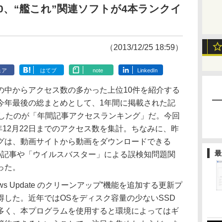
0、“艦これ”関連ソフトが4本ランクイ
（2013/12/25 18:59）
ェア
はてブ
note
LinkedIn
中からアクセス数の多かった上位10件を紹介する
今年最後の総まとめとして、1年間に掲載された記
計したのが「年間記事アクセスランキング」だ。今回
13年12月22日までのアクセス数を集計。ちなみに、昨
グは、動画サイトから動画をダウンロードできる
最
」の記事や「ウイルスバスター」による誤検知問題関
った。
dows Update のクリーンアップ”機能を追加する更新プ
した。近年ではOSをディスク容量の少ないSSD
多く、本プログラムを使用すると環境によってはギ