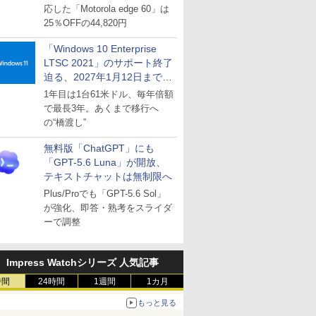
応した「Motorola edge 60」は
25％OFFの44,820円
「Windows 10 Enterprise
LTSC 2021」のサポート終了
迫る、2027年1月12日まで
～ESUは9月1日から販売
1年目は1台61米ドル、毎年倍額
で最長3年。あくまで移行へ
の“橋渡し”
無料版「ChatGPT」にも
「GPT-5.6 Luna」が開放、
テキストチャットは無制限へ
Plus/Proでも「GPT-5.6 Sol」
が強化、即答・熟考をスライダ
ーで調整
Impress Watchシリーズ 人気記事
時間
24時間
1週間
1カ月
もっと見る