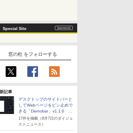
Special Site
窓の杜 をフォローする
新記事
デスクトップのサイドバーと
してWebページをピン止めで
きる「Demobar」v1.1.0 ほ
か
17件を掲載（8月7日のダイジェ
ストニュース）