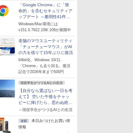
「Google Chrome」に「致
命的」を含むセキュリティア
ップデート ～脆弱性41件に
対処
Windows/Mac環境には
v151.0.7922.108/.109が展開中
老舗のマウスユーティリティ
「チューチューマウス」がAI
の力を借りて15年ぶりに復活
64bit化、Windows 10/11、
「Chrome」も走り回る。復活
記念で2026年末まで500円
現役学生がつづるAIとの生活
【自分なら選ばない一日を考
えて】 空いた午後をチャッ
ピーに捧げたら、思わぬ絶景
に出会った話
～現役学生がつづるAIとの生活
本日みつけたお買い得
連載
情報