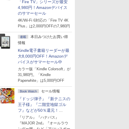
「Fire TV」シリーズが最安
4,980円！Amazonデバイス
のサマーセール
4K/Wi-Fi 6対応の「Fire TV 4K
Plus」は2,000円OFFの7,980円
本日みつけたお買い得
連載
情報
Kindle電子書籍リーダーが最
大8,000円OFF！Amazonデ
バイスがサマーセール中
カラー版「Kindle Colorsoft」が
31,980円。「Kindle
Paperwhite」は5,000円OFF
セール情報
Book Watch
『ドッジ弾子』『新テニスの
王子様』『二階堂地獄ゴル
フ』などが50％還元！
Amazonマンガ週末セール
『リアル』『ハナバス』
『MAJOR 2nd』『オールラウ
ンダー廻』など「アツいスポー