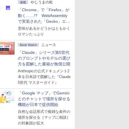
やじうまの杜
連載
「Chrome」で「Firefox」が
動く……!? WebAssembly
で実装された「Gecko」エン
ジン
意味があるかどうかはともかく
ロマンたっぷり
ニュース
Book Watch
「Claude」シリーズ第5世代
のプロンプトやモデルの選び
方を図解した書籍が無償公開
Anthropicの公式ドキュメント2
本を日本語で図解した『Claude
5世代 マスターガイド』
「Google マップ」でGemini
とのチャットで場所を探せる
機能が日本で提供開始
自然な会話形式で複雑な条件の
場所を探せる［マップに相談］
の対象国が拡大