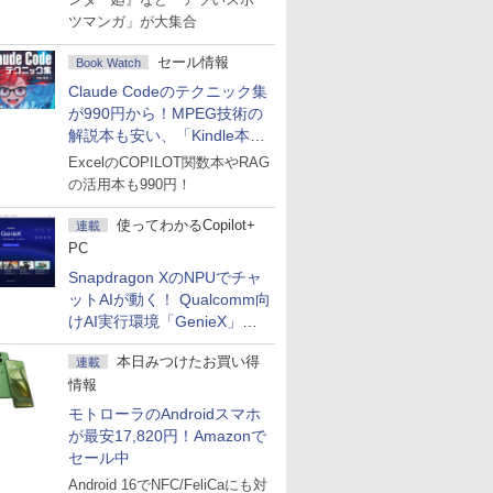
ツマンガ」が大集合
セール情報
Book Watch
Claude Codeのテクニック集
が990円から！MPEG技術の
解説本も安い、「Kindle本サ
マーセール」第2弾開始！
ExcelのCOPILOT関数本やRAG
の活用本も990円！
使ってわかるCopilot+
連載
PC
Snapdragon XのNPUでチャ
ットAIが動く！ Qualcomm向
けAI実行環境「GenieX」を
試してみた
本日みつけたお買い得
連載
情報
モトローラのAndroidスマホ
が最安17,820円！Amazonで
セール中
Android 16でNFC/FeliCaにも対