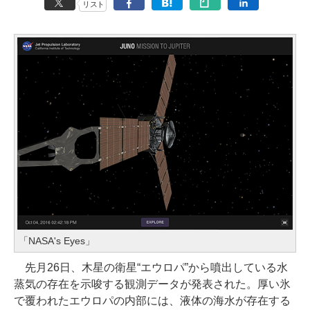
リスト
「NASA's Eyes」
先月26日、木星の衛星“エウロパ”から噴出している水
蒸気の存在を示唆する観測データが発表された。厚い氷
で覆われたエウロパの内部には、液体の海水が存在する