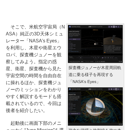
そこで、米航空宇宙局（N
ASA）純正の3D天体シミュ
レーター「NASA's Eyes」
を利用し、木星や衛星エウ
ロパ、探査機ジュノーを観
察してみよう。指定の惑
探査機ジュノーが木星周回軌
星、衛星、探査機から見た
道に乗る様子を再現する
宇宙空間の時間を自由自在
「NASA's Eyes」
に操れるほか、探査機ジュ
ノーのミッションをわかり
やすく解説するモードも搭
載されているので、今回は
後者を紹介したい。
起動後に画面下部のメニ