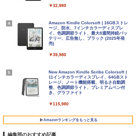
Robloxギフトカード - 2,000 Robux 【限
ラ、Touch ID - スカイブルー + 3年延長
￥32,980
FM TOWNS ハイパー・カタログ: 本体ハ
定バーチャルアイテムを含む】 【オンラ
AppleCare+ for 13インチMacBook Air
ードウェア・市販ソフトウェアのパーフ
インゲームコード】 ロブロックス | オン
(M5)|ダウンロード版
ェクトリストと最新エミュレータ紹介
ラインコード版
Amazon Kindle Colorsoft | 16GBストレ
￥331,701
ージ、防水、7インチカラーディスプレ
￥1,600
￥3,200
イ、色調調節ライト、最大8週間持続バッ
テリー、広告無し、ブラック (2025年発
【Amazon.co.jp限定】 HP ノートパソコ
売)
1冊ですべて身につくHTML & CSSとWe
Robloxギフトカード - 1000 Robux 【限
ン 15-fd 15.6インチ 16GBメモリ 512GB
bデザイン入門講座［第2版］
定バーチャルアイテムを含む】 【オンラ
SSD インテル Core 5
￥39,980
インゲームコード】 ロブロックス |オン
ラインコード版
￥2,326
￥129,800
New Amazon Kindle Scribe Colorsoft |
￥1,600
11インチカラーディスプレイ、64GBスト
FMV ノートパソコン WE1-K3 (MS 365 P
レージ、ノート機能搭載、明るさ自動調
ersonal/Copilotキー搭載/Win 11/15.6型/
整、色調調節ライト、プレミアムペン付
Core i5/16GB/SSD 512GB/ホワイト) FM
き、グラファイト
VWK3E15W_AZ
￥115,980
￥119,800
Amazonランキングをもっと見る
編集部のおすすめ記事