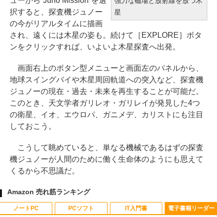
ューから“Juno Mission”を選
強力な磁場と放射線を放つ木
択すると、探査機ジュノー
星
の今がリアルタイムに描画
され、遠くには木星の姿も。続けて［EXPLORE］ボタ
ンをクリックすれば、いよいよ木星探査へ出発。
画面右上のボタン型メニューと画面左のパネルから、
地球スイングバイや木星周回軌道への突入など、探査機
ジュノーの現在・過去・未来を再生することが可能だ。
このとき、天文学者ガリレオ・ガリレイが発見した4つ
の衛星、イオ、エウロパ、ガニメデ、カリストにも注目
しておこう。
こうして眺めていると、単なる機械であるはずの探査
機ジュノーが人間のために働く生命体のようにも思えて
くるから不思議だ。
Amazon 売れ筋ランキング
ノートPC
PCソフト
IT入門書
電子書籍リーダー