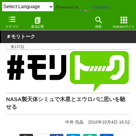
Powered by
Translate
窓の杜
その他の話題
コラム
Windows
カテゴリ
過去記事
検索
Impressサイト
＃モリトーク
第137話
NASA製天体シミュで木星とエウロパに思いを馳
せる
中井 浩晶
2016年10月4日 16:52