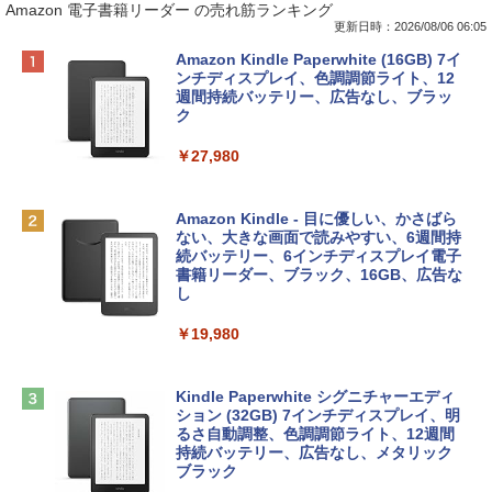
Amazon 電子書籍リーダー の売れ筋ランキング
更新日時：2026/08/06 06:05
Apple 2026 MacBook Neo A18 Proチッ
Xbox プリペイドカード 10,000円 デジタ
生成AIパスポート公式テキスト 第４版
Amazon Kindle Paperwhite (16GB) 7イ
プ搭載13インチノートブック：AIとAppl
ルコード 【旧 Xbox ギフトカード】 [オ
ンチディスプレイ、色調調節ライト、12
e Intelligenceのために設計、Liquid Ret
ンラインコード]
週間持続バッテリー、広告なし、ブラッ
￥1,766
inaディスプレイ、8GBユニファイドメモ
ク
リ、512GB SSDストレージ、1080p Fac
￥10,000
eTime HDカメラ、Touch ID - インディ
￥27,980
ゴ
AIイラスト表現辞典: 思い通りの絵を引き
Robloxギフトカード - 800 Robux 【限
￥137,800
出す プロンプトの言葉 AI画像生成シリー
定バーチャルアイテムを含む】 【オンラ
Amazon Kindle - 目に優しい、かさばら
ズ (はぴーイラストLabo)
インゲームコード】 ロブロックス | オン
ない、大きな画面で読みやすい、6週間持
ラインコード版
続バッテリー、6インチディスプレイ電子
tomtoc 360°保護 15.6 16インチ パソコ
書籍リーダー、ブラック、16GB、広告な
￥99
ンケース Dell NEC Lavie ASUS HP dyna
し
￥1,300
book Lenovo対応
￥19,980
ClaudeCode いちばんやさしい 教科書:
￥2,952
非エンジニア 初心者 素人 でも安心 使い
Microsoft Office Home & Business 202
方 マニュアル AI副業にもコンテンツ作成
4(最新 永続版)|オンラインコード版|Wind
にもKindle出版にも！ 非エンジニアのた
ows11、10/mac対応|PC2台
Kindle Paperwhite シグニチャーエディ
めのAIコーディング入門シリーズ
Apple 2026 MacBook Air M5チップ搭載
ション (32GB) 7インチディスプレイ、明
13インチノートブック：AIとApple Intell
るさ自動調整、色調調節ライト、12週間
￥39,582
igence、13.6インチLiquid Retinaディ
持続バッテリー、広告なし、メタリック
￥99
スプレイ、24GBユニファイドメモリ、1
ブラック
TB SSD、12MPセンターフレームカメ