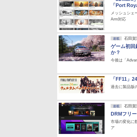
「Port 
メッシュシェー
Arm対応
石田賀
連載
ゲーム初回
か？
今後は「Advanc
「FF11
過去に製品版
石田賀
連載
DRMフリ
市場の変化に
ア