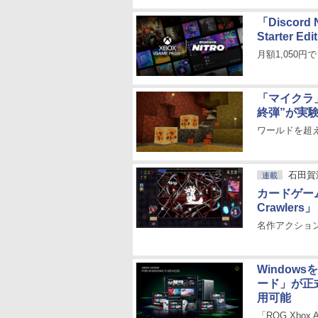
「Discor
Starter E
月額1,050円
「マイクラ
終弾”が実
ワールドを超
石田賀
連載
カードゲー
Crawlers」
名作アクション「
Window
ード」が正式
用可能
「ROG Xbo