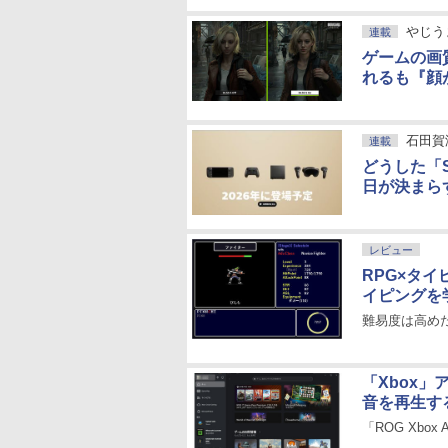
やじう
連載
ゲームの画
れるも『顔
石田賀
連載
どうした「S
日が決まらず
レビュー
RPG×タイ
イピングを
難易度は高め
「Xbox
音を再生す
「ROG Xbo