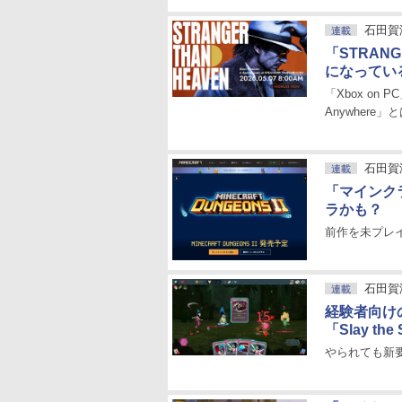
石田賀
連載
「STRAN
になってい
「Xbox on P
Anywhere」
石田賀
連載
「マインク
ラかも？
前作を未プレ
石田賀
連載
経験者向け
「Slay th
やられても新