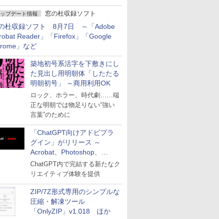
窓の杜収録ソフト
ップデート情報
の杜収録ソフト 8月7日 ～「Adobe
robat Reader」「Firefox」「Google
hrome」など
築地初号系活字を下敷きにし
た見出し用明朝体「したたる
明朝初号」 ～商用利用OK
ロック、ホラー、時代劇……端
正な明朝では物足りない“強い
言葉”のために
「ChatGPT向けアドビプラ
グイン」がリリース ～
Acrobat、Photoshop、
Premiereなどの機能を1つの
ChatGPT内で完結する新たなク
プラグインに統合
リエイティブ体験を提供
ZIP/7Z形式専用のシンプルな
圧縮・解凍ツール
「OnlyZIP」v1.018 ほか