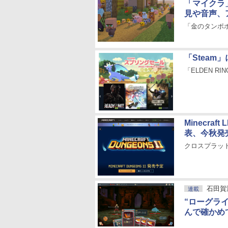
「マイクラ
見や音声、
「金のタンポ
「Stea
「ELDEN 
Minecr
表、今秋発
クロスプラッ
石田賀
連載
“ローグライク
んで確かめ