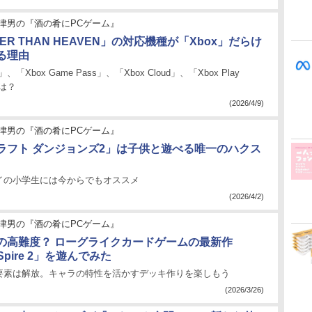
津男の『酒の肴にPCゲーム』
GER THAN HEAVEN」の対応機種が「Xbox」だらけ
る理由
C」、「Xbox Game Pass」、「Xbox Cloud」、「Xbox Play
とは？
(2026/4/9)
津男の『酒の肴にPCゲーム』
ラフト ダンジョンズ2」は子供と遊べる唯一のハクス
イの小学生には今からでもオススメ
(2026/4/2)
津男の『酒の肴にPCゲーム』
の高難度？ ローグライクカードゲームの最新作
e Spire 2」を遊んでみた
要素は解放。キャラの特性を活かすデッキ作りを楽しもう
(2026/3/26)