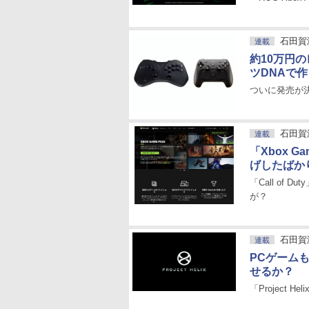
石田賀
連載
約10万円
ツDNAで
ついに発売が決ま
石田賀
連載
「Xbox G
げしたばか
「Call of
が？
石田賀
連載
PCゲームも
せるか？
「Project