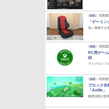
石田賀
連載
「ゲーミン
安い座椅子を
石田賀
連載
PC用ゲー
由
マイクロソフト
石田賀
連載
ブロック生
「Anlife」
物理演算の世