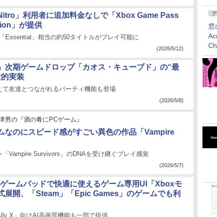
ア
d Nitro」利用者に追加料金なしで「Xbox Game Pass
dition」が提供
窓
Ac
で「Essential」相当の約50タイトルがプレイ可能に
C
(2026/5/12)
」次期ゲームドロップ「カオス・キューブド」の“最
験的実装
えて友達とつながれるパーティ機能も登場
(2026/5/8)
津男の『酒の肴にPCゲーム』
ムなのにスピード感がすごい異色の作品「Vampire
Vampire Survivors」のDNAを受け継ぐプレイ感覚
(2026/5/7)
sをゲームパッドで快適に使えるゲーム専用UI「Xboxモ
展開、「Steam」「Epic Games」のゲームでも利
x Ally X」向けAI高画質機能も一部で提供