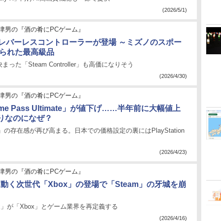
(2026/5/1)
津男の『酒の肴にPCゲーム』
のレバーレスコントローラーが登場 ～ミズノのスポー
作られた最高級品
った「Steam Controller」も高価になりそう
(2026/4/30)
津男の『酒の肴にPCゲーム』
ame Pass Ultimate」が値下げ……半年前に大幅値上
りなのになぜ？
 Duty」の存在感が再び高まる。日本での価格設定の裏にはPlayStation
(2026/4/23)
津男の『酒の肴にPCゲーム』
動く次世代「Xbox」の登場で「Steam」の牙城を崩
 Helix」が「Xbox」とゲーム業界を再定義する
(2026/4/16)