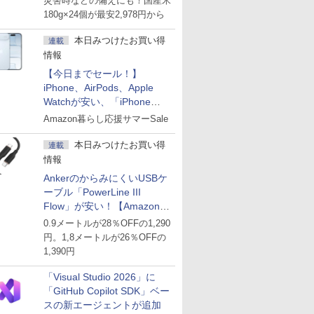
災害時などの備えにも！国産米
180g×24個が最安2,978円から
本日みつけたお買い得
連載
情報
【今日までセール！】
iPhone、AirPods、Apple
Watchが安い、「iPhone
Air」256GB版が139,800円な
Amazon暮らし応援サマーSale
ど
本日みつけたお買い得
連載
情報
AnkerのからみにくいUSBケ
ーブル「PowerLine III
Flow」が安い！【Amazon暮
らし応援サマーSale】
0.9メートルが28％OFFの1,290
円。1,8メートルが26％OFFの
1,390円
「Visual Studio 2026」に
「GitHub Copilot SDK」ベー
スの新エージェントが追加