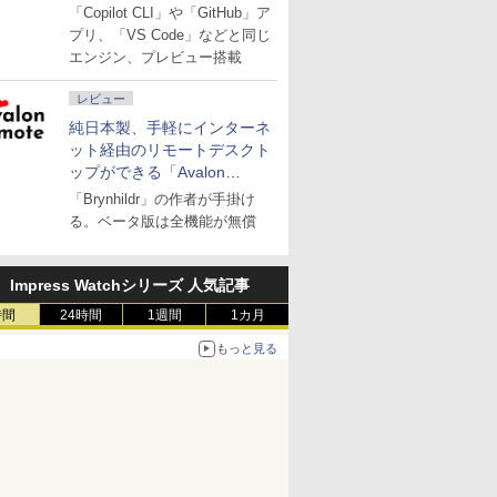
「Copilot CLI」や「GitHub」ア
プリ、「VS Code」などと同じ
エンジン、プレビュー搭載
レビュー
純日本製、手軽にインターネ
ット経由のリモートデスクト
ップができる「Avalon
remote」
「Brynhildr」の作者が手掛け
る。ベータ版は全機能が無償
Impress Watchシリーズ 人気記事
時間
24時間
1週間
1カ月
もっと見る