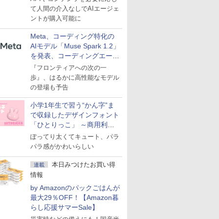
て人間の介入なしでAIエージェ
ントが購入可能に
Meta、コーディング特化の
AIモデル「Muse Spark 1.2」
を発表、コーディングエージ
ェント「Muse Code」も
『フロンティアへの次の一
歩』、はるかに高性能なモデル
の登場も予告
小学1年生で習う“かん字”ま
で収録したデザインフォント
「ひとりっこ」 ～商用利用
OK
ぽってり太くてキュート、パラ
パラ感がかわいらしい
本日みつけたお買い得
連載
情報
by Amazonのパックごはんが
最大29％OFF！【Amazon暮
らし応援サマーSale】