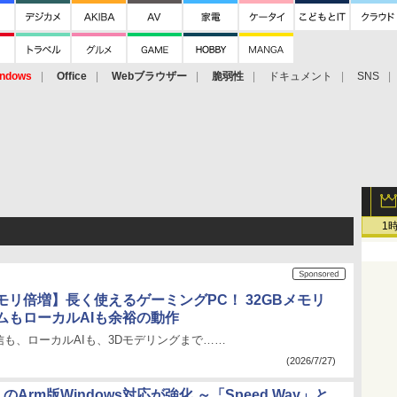
ndows
Office
Webブラウザー
脆弱性
ドキュメント
SNS
1
モリ倍増】長く使えるゲーミングPC！ 32GBメモリ
ムもローカルAIも余裕の動作
も、ローカルAIも、3Dモデリングまで……
(2026/7/27)
」のArm版Windows対応が強化 ～「Speed Way」と