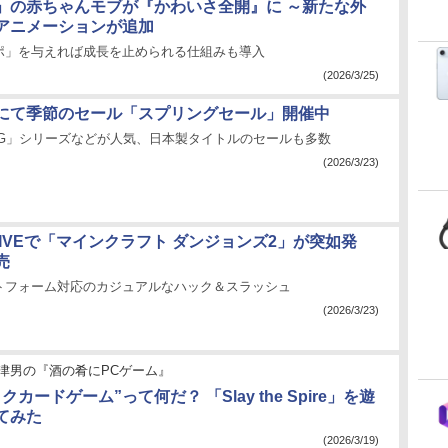
」の赤ちゃんモブが『かわいさ全開』に ～新たな外
アニメーションが追加
ポ」を与えれば成長を止められる仕組みも導入
(2026/3/25)
m」にて季節のセール「スプリングセール」開催中
RING」シリーズなどが人気、日本製タイトルのセールも多数
(2026/3/23)
aft LIVEで「マインクラフト ダンジョンズ2」が突如発
売
トフォーム対応のカジュアルなハック＆スラッシュ
(2026/3/23)
津男の『酒の肴にPCゲーム』
カードゲーム”って何だ？ 「Slay the Spire」を遊
てみた
(2026/3/19)