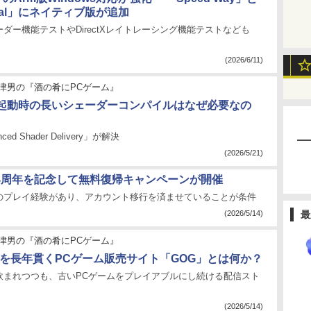
Royal」にネイティブ版が追加
ダー機能テストやDirectXレイトレーシング機能テストなども
(2026/6/11)
津男の『酒の肴にPCゲーム』
起動時の長いシェーダーコンパイルはなぜ必要なの
ed Shader Delivery」が解決
(2026/5/21)
」24周年を記念して無料復帰キャンペーンが開催
のプレイ経験があり、アカウント移行を済ませていることが条件
(2026/5/14)
最
津男の『酒の肴にPCゲーム』
ーを長年貫くPCゲーム販売サイト「GOG」とは何か？
飲まれつつも、古いPCゲームをプレイアブルにし続ける配信スト
(2026/5/14)