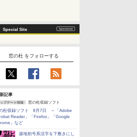
Special Site
窓の杜 をフォローする
新記事
窓の杜収録ソフト
ップデート情報
の杜収録ソフト 8月7日 ～「Adobe
robat Reader」「Firefox」「Google
hrome」など
築地初号系活字を下敷きにし