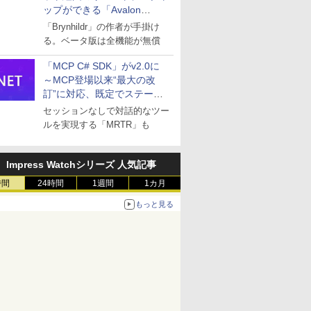
ップができる「Avalon
remote」
「Brynhildr」の作者が手掛け
る。ベータ版は全機能が無償
「MCP C# SDK」がv2.0に
～MCP登場以来“最大の改
訂”に対応、既定でステート
レスへ
セッションなしで対話的なツー
ルを実現する「MRTR」も
Impress Watchシリーズ 人気記事
時間
24時間
1週間
1カ月
もっと見る