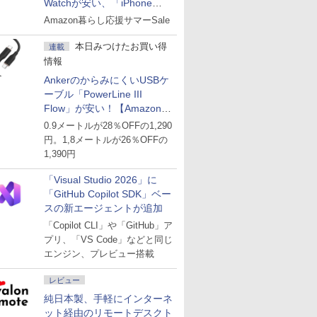
Watchが安い、「iPhone
Air」256GB版が139,800円な
Amazon暮らし応援サマーSale
ど
本日みつけたお買い得
連載
情報
AnkerのからみにくいUSBケ
ーブル「PowerLine III
Flow」が安い！【Amazon暮
らし応援サマーSale】
0.9メートルが28％OFFの1,290
円。1,8メートルが26％OFFの
1,390円
「Visual Studio 2026」に
「GitHub Copilot SDK」ベー
スの新エージェントが追加
「Copilot CLI」や「GitHub」ア
プリ、「VS Code」などと同じ
エンジン、プレビュー搭載
レビュー
純日本製、手軽にインターネ
ット経由のリモートデスクト