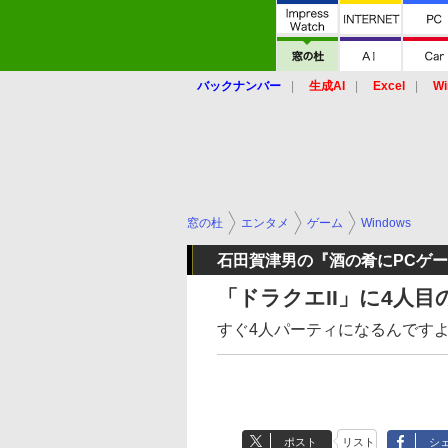
バックナンバー
生成AI
Excel
Wi
窓の杜
エンタメ
ゲーム
Windows
石田賀津男の『酒の肴にPCゲ
「ドラクエII」に4人
すぐ4人パーティになるんです
ポスト
リスト
シ