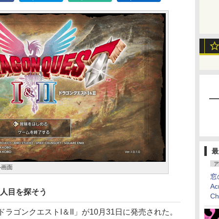
最
ア
ル画面
窓
Ac
4人目を探そう
C
ラゴンクエストI＆II」が10月31日に発売された。