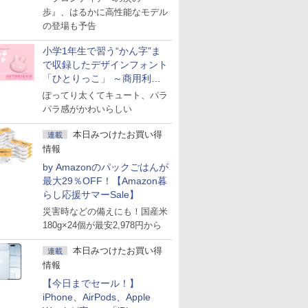
歩』、はるかに高性能なモデル
の登場も予告
小学1年生で習う“かん字”ま
で収録したデザインフォント
「ひとりっこ」 ～商用利用
OK
ぽってり太くてキュート、パラ
パラ感がかわいらしい
本日みつけたお買い得
連載
情報
by Amazonのパックごはんが
最大29％OFF！【Amazon暮
らし応援サマーSale】
災害時などの備えにも！国産米
180g×24個が最安2,978円から
本日みつけたお買い得
連載
情報
【今日までセール！】
iPhone、AirPods、Apple