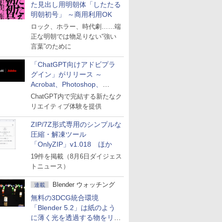
た見出し用明朝体「したたる
明朝初号」 ～商用利用OK
ロック、ホラー、時代劇……端
正な明朝では物足りない“強い
言葉”のために
「ChatGPT向けアドビプラ
グイン」がリリース ～
Acrobat、Photoshop、
Premiereなどの機能を1つの
ChatGPT内で完結する新たなク
プラグインに統合
リエイティブ体験を提供
ZIP/7Z形式専用のシンプルな
圧縮・解凍ツール
「OnlyZIP」v1.018 ほか
19件を掲載（8月6日ダイジェス
トニュース）
Blender ウォッチング
連載
無料の3DCG統合環境
「Blender 5.2」は紙のよう
に薄く光を透過する物をリア