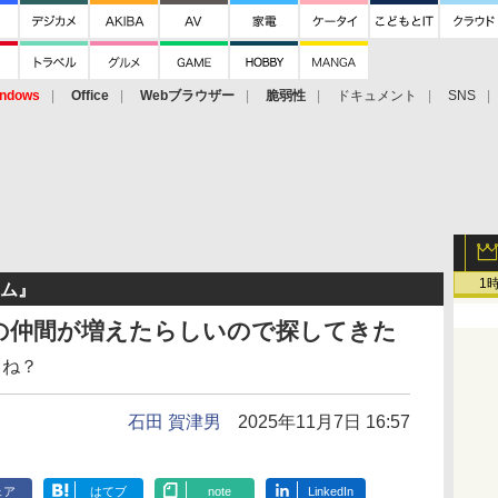
ndows
Office
Webブラウザー
脆弱性
ドキュメント
SNS
1
ーム』
目の仲間が増えたらしいので探してきた
よね？
石田 賀津男
2025年11月7日 16:57
ェア
はてブ
note
LinkedIn