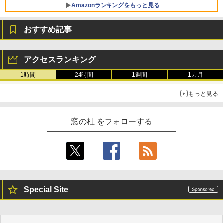
Amazonランキングをもっと見る
おすすめ記事
Robloxギフトカード - 800 Robux 【限
生成AIパスポート公式テキスト 第４版
Amazon Kindle Paperwhite (16GB) 7イ
定バーチャルアイテムを含む】 【オンラ
ンチディスプレイ、色調調節ライト、12
アクセスランキング
インゲームコード】 ロブロックス | オン
週間持続バッテリー、広告なし、ブラッ
￥1,766
ラインコード版
ク
1時間
24時間
1週間
1カ月
￥1,300
￥22,980
もっと見る
AIイラスト表現辞典: 思い通りの絵を引き
出す プロンプトの言葉 AI画像生成シリー
Robloxギフトカード - 1000 Robux 【限
Amazon Kindle - 目に優しい、かさばら
窓の杜 をフォローする
ズ (はぴーイラストLabo)
定バーチャルアイテムを含む】 【オンラ
ない、大きな画面で読みやすい、6週間持
インゲームコード】 ロブロックス |オン
続バッテリー、6インチディスプレイ電子
ラインコード版
書籍リーダー、ブラック、16GB、広告な
￥480
し
￥1,600
￥16,980
ClaudeCode いちばんやさしい 教科書:
非エンジニア 初心者 素人 でも安心 使い
Special Site
方 マニュアル AI副業にもコンテンツ作成
Microsoft Office Home & Business 202
にもKindle出版にも！ 非エンジニアのた
4(最新 永続版)|オンラインコード版|Wind
Kindle Paperwhite シグニチャーエディ
めのAIコーディング入門シリーズ
ows11、10/mac対応|PC2台
ション (32GB) 7インチディスプレイ、明
るさ自動調整、色調調節ライト、12週間