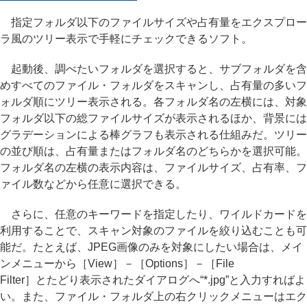
指定フォルダ以下のファイルサイズや占有量をエクスプロー
ラ風のツリー表示で手軽にチェックできるソフト。
起動後、調べたいフォルダを選択すると、サブフォルダを含
めすべてのファイル・フォルダをスキャンし、占有量の多いフ
ォルダ順にツリー表示される。各フォルダ名の左横には、対象
フォルダ以下の総ファイルサイズが表示されるほか、背景には
グラデーションによる棒グラフも表示される仕組みだ。ツリー
の並び順は、占有量またはフォルダ名のどちらかを選択可能。
フォルダ名の左横の表示内容は、ファイルサイズ、占有率、フ
ァイル数などから任意に選択できる。
さらに、任意のキーワードを指定したり、ワイルドカードを
利用することで、スキャン対象のファイルを絞り込むことも可
能だ。たとえば、JPEG画像のみを対象にしたい場合は、メイ
ンメニューから［View］－［Options］－［File
Filter］とたどり表示されたダイアログへ“*.jpg”と入力すればよ
い。また、ファイル・フォルダ上の右クリックメニューはエク