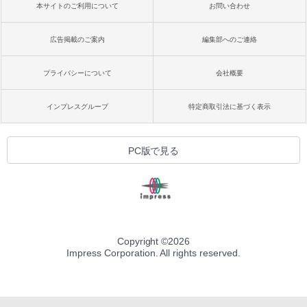
持続バッテリー、広告なし、メタリック
￥99
￥39,582
本サイトのご利用について
お問い合わせ
ブラック
￥27,980
広告掲載のご案内
編集部へのご連絡
1冊ですべて身につくHTML & CSSとWe
Robloxギフトカード - 2,000 Robux 【限
bデザイン入門講座［第2版］
定バーチャルアイテムを含む】 【オンラ
インゲームコード】 ロブロックス | オン
プライバシーについて
会社概要
ラインコード版
Amazon Kindle Colorsoft | 16GBストレ
￥1,292
ージ、防水、7インチカラーディスプレ
イ、色調調節ライト、最大8週間持続バッ
￥3,200
インプレスグループ
特定商取引法に基づく表示
テリー、広告無し、ブラック (2025年発
売)
FM TOWNS ハイパー・カタログ: 本体ハ
ードウェア・市販ソフトウェアのパーフ
Windows版 | Minecraft (マインクラフ
￥31,980
PC版で見る
ェクトリストと最新エミュレータ紹介
ト): Java & Bedrock Edition | オンライ
ンコード版
￥1,600
New Amazon Kindle Scribe Colorsoft |
￥3,600
11インチカラーディスプレイ、64GBスト
レージ、ノート機能搭載、明るさ自動調
整、色調調節ライト、プレミアムペン付
き、グラファイト
Copyright ©
2026
Impress Corporation. All rights reserved.
￥115,980