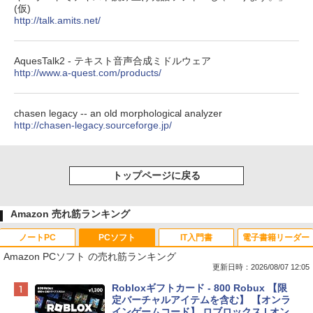
(仮)
http://talk.amits.net/
AquesTalk2 - テキスト音声合成ミドルウェア
http://www.a-quest.com/products/
chasen legacy -- an old morphological analyzer
http://chasen-legacy.sourceforge.jp/
トップページに戻る
Amazon 売れ筋ランキング
ノートPC
PCソフト
IT入門書
電子書籍リーダー
Amazon PCソフト の売れ筋ランキング
更新日時：2026/08/07 12:05
Apple 2026 MacBook Neo A18 Proチッ
Robloxギフトカード - 800 Robux 【限
プ搭載13インチノートブック：AIとAppl
定バーチャルアイテムを含む】 【オンラ
e Intelligence、Liquid Retinaディスプ
インゲームコード】 ロブロックス | オン