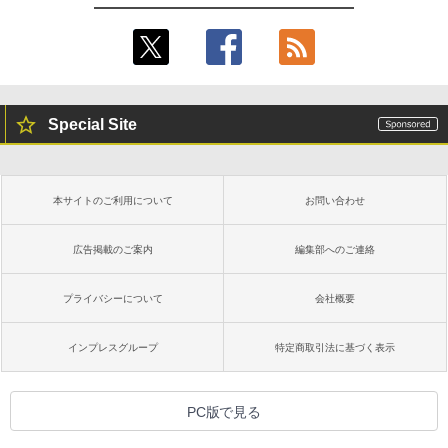
続バッテリー、6インチディスプレイ電子
書籍リーダー、ブラック、16GB、広告な
￥480
し
￥16,980
ClaudeCode いちばんやさしい 教科書:
非エンジニア 初心者 素人 でも安心 使い
Special Site
方 マニュアル AI副業にもコンテンツ作成
にもKindle出版にも！ 非エンジニアのた
Kindle Paperwhite シグニチャーエディ
めのAIコーディング入門シリーズ
ション (32GB) 7インチディスプレイ、明
るさ自動調整、色調調節ライト、12週間
持続バッテリー、広告なし、メタリック
￥99
本サイトのご利用について
お問い合わせ
ブラック
￥27,980
広告掲載のご案内
編集部へのご連絡
1冊ですべて身につくHTML & CSSとWe
bデザイン入門講座［第2版］
プライバシーについて
会社概要
Amazon Kindle Colorsoft | 16GBストレ
￥2,326
ージ、防水、7インチカラーディスプレ
イ、色調調節ライト、最大8週間持続バッ
インプレスグループ
特定商取引法に基づく表示
テリー、広告無し、ブラック (2025年発
売)
FM TOWNS ハイパー・カタログ: 本体ハ
ードウェア・市販ソフトウェアのパーフ
￥31,980
PC版で見る
ェクトリストと最新エミュレータ紹介