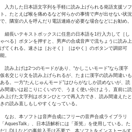
入力した日本語文字列を手軽に読み上げられる発語支援ソフ
ト。たとえば喉を痛めるなど何らかの事情で声が出せない状況
で、隣室の人を呼んだり電話連絡が必要な場合などにお勧め。
細長いテキストボックスに任意の日本語を1行入力して［し
ゃべる］ボタンを押すと、男声の合成音声で流ちょうに読み上
げてくれる。速さは［おそく］［はやく］のボタンで調節可
能。
読み上げは2つのモードがあり、“かしこいモード”なら漢字
仮名交じり文を読み上げられるが、たまに漢字の読み間違いも
ある。一方“たんじゅんモード”はひらがなしか読めないが、読
み間違いは起こりにくいので、うまく使い分けよう。直前に読
み上げた文字列はボタンひとつで再入力でき、読み間違えたと
きの読み直しもしやすくなっている。
なお、本ソフトは音声合成にフリーの音声合成ライブラリ
「AquesTalk」、日本語解析には「茶筅」を使用している。た
だしDLLなどの事前入手は不要で、本ソフトをインストールす