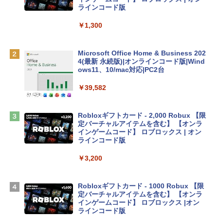
レイ、8GBメモリ、512GB SSD、1080p
ラインコード版
FaceTime HDカメラ、Touch ID - インデ
ィゴ + 3年延長 AppleCare+ for 13インチ
￥1,300
MacBook Neo(A18 Pro)|ダウンロード版
￥162,598
Microsoft Office Home & Business 202
4(最新 永続版)|オンラインコード版|Wind
ows11、10/mac対応|PC2台
tomtoc 360°保護 15.6 16インチ パソコ
ンケース Dell NEC Lavie ASUS HP dyna
￥39,582
book Lenovo対応
￥2,952
Robloxギフトカード - 2,000 Robux 【限
定バーチャルアイテムを含む】 【オンラ
インゲームコード】 ロブロックス | オン
Apple 2026 MacBook Air M5チップ搭載
ラインコード版
13インチノートブック：AIとApple Intell
igence、13.6インチLiquid Retinaディ
￥3,200
スプレイ、24GBユニファイドメモリ、1
TB SSDストレージ、12MPセンターフレ
ームカメラ、日本語キーボード、Touch I
Robloxギフトカード - 1000 Robux 【限
D - ミッドナイト
定バーチャルアイテムを含む】 【オンラ
インゲームコード】 ロブロックス |オン
￥298,901
ラインコード版