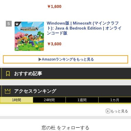
￥1,600
【Amazon.co.jp限定】 HP ノートパソコ
ン 15-fd 15.6インチ 16GBメモリ 512GB
SSD インテル Core 5
Windows版 | Minecraft (マインクラフ
ト): Java & Bedrock Edition | オンライ
￥129,800
ンコード版
￥3,600
FMV ノートパソコン WE1-K3 (MS 365 P
ersonal/Copilotキー搭載/Win 11/15.6型/
Core i5/16GB/SSD 512GB/ホワイト) FM
Amazonランキングをもっと見る
VWK3E15W_AZ
おすすめ記事
￥139,880
生成AIパスポート公式テキスト 第４版
Amazon Kindle Paperwhite (16GB) 7イ
ンチディスプレイ、色調調節ライト、12
アクセスランキング
週間持続バッテリー、広告なし、ブラッ
￥1,766
ク
1時間
24時間
1週間
1カ月
￥22,980
もっと見る
AIイラスト表現辞典: 思い通りの絵を引き
出す プロンプトの言葉 AI画像生成シリー
Amazon Kindle - 目に優しい、かさばら
窓の杜 をフォローする
ズ (はぴーイラストLabo)
ない、大きな画面で読みやすい、6週間持