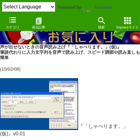
Powered by
Translate
カテゴリ
過去記事
検索
Impressサイト
声が出せないときの音声読み上げ『「しゃべります。」(仮)』
筆談代わりに入力文字列を音声で読み上げ、スピード調節や読み直しも
簡単
(10/02/08)
『「しゃべります。」
(仮)』v0.01