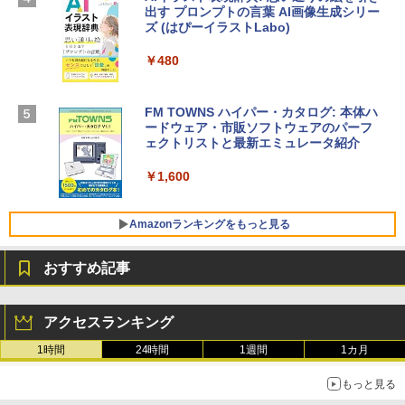
出す プロンプトの言葉 AI画像生成シリー
Microsoft Office Home & Business 202
￥278,800
ズ (はぴーイラストLabo)
4(最新 永続版)|オンラインコード版|Wind
ows11、10/mac対応|PC2台
￥480
【Amazon.co.jp限定】 HP ノートパソコ
￥39,582
ン 15-fd 15.6インチ 16GBメモリ 512GB
SSD インテル Core 5
FM TOWNS ハイパー・カタログ: 本体ハ
ードウェア・市販ソフトウェアのパーフ
Windows版 | Minecraft (マインクラフ
￥129,800
ェクトリストと最新エミュレータ紹介
ト): Java & Bedrock Edition | オンライ
ンコード版
￥1,600
FMV ノートパソコン WE1-K3 (MS 365 P
￥3,600
ersonal/Copilotキー搭載/Win 11/15.6型/
Core i5/16GB/SSD 512GB/ホワイト) FM
Amazonランキングをもっと見る
VWK3E15W_AZ
おすすめ記事
￥139,880
Amazon Kindle - 目に優しい、かさばら
ない、大きな画面で読みやすい、6週間持
アクセスランキング
続バッテリー、6インチディスプレイ電子
書籍リーダー、マッチャ、16GB、広告な
1時間
24時間
1週間
1カ月
し
もっと見る
￥16,980