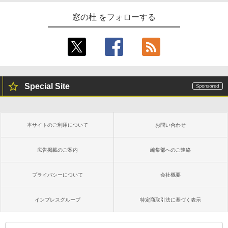
窓の杜 をフォローする
Kindle Paperwhite シグニチャーエディ
ション (32GB) 7インチディスプレイ、明
るさ自動調整、色調調節ライト、12週間
持続バッテリー、広告なし、メタリック
ブラック
￥27,980
Special Site
Amazon Kindle Paperwhite (16GB) 7イ
ンチディスプレイ、色調調節ライト、12
週間持続バッテリー、広告なし、ブラッ
本サイトのご利用について
お問い合わせ
ク
￥22,980
広告掲載のご案内
編集部へのご連絡
プライバシーについて
会社概要
Amazon Kindle Colorsoft | 16GBストレ
ージ、防水、7インチカラーディスプレ
イ、色調調節ライト、最大8週間持続バッ
インプレスグループ
特定商取引法に基づく表示
テリー、広告無し、ブラック (2025年発
売)