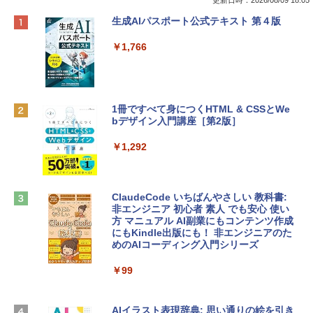
更新日時：2026/08/09 18:05
Apple 2026 MacBook Neo A18 Proチッ
Robloxギフトカード - 800 Robux 【限
生成AIパスポート公式テキスト 第４版
プ搭載13インチノートブック：AIとAppl
定バーチャルアイテムを含む】 【オンラ
e Intelligenceのために設計、Liquid Ret
インゲームコード】 ロブロックス | オン
￥1,766
inaディスプレイ、8GBユニファイドメモ
ラインコード版
リ、256GB SSDストレージ、1080p Fac
eTime HDカメラ - インディゴ
￥1,300
￥113,748
1冊ですべて身につくHTML & CSSとWe
bデザイン入門講座［第2版］
Robloxギフトカード - 1000 Robux 【限
定バーチャルアイテムを含む】 【オンラ
tomtoc 360°保護 15.6 16インチ パソコ
インゲームコード】 ロブロックス |オン
￥1,292
ンケース Dell NEC Lavie ASUS HP dyna
ラインコード版
book Lenovo対応
￥1,600
￥2,952
ClaudeCode いちばんやさしい 教科書:
非エンジニア 初心者 素人 でも安心 使い
方 マニュアル AI副業にもコンテンツ作成
Robloxギフトカード - 2,000 Robux 【限
にもKindle出版にも！ 非エンジニアのた
Apple 2026 MacBook Air M5チップ搭載
定バーチャルアイテムを含む】 【オンラ
めのAIコーディング入門シリーズ
13インチノートブック：AIとApple Intell
インゲームコード】 ロブロックス | オン
igence、13.6インチLiquid Retinaディ
ラインコード版
￥99
スプレイ、16GBユニファイドメモリ、1
TB SSDストレージ、12MPセンターフレ
￥3,200
ームカメラ、日本語キーボード、Touch I
D - ミッドナイト
AIイラスト表現辞典: 思い通りの絵を引き