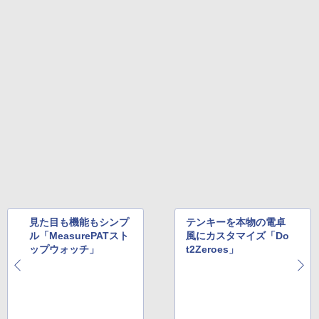
見た目も機能もシンプ
テンキーを本物の電卓
ル「MeasurePATスト
風にカスタマイズ「Do
ップウォッチ」
t2Zeroes」