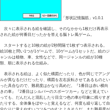
「形状記憶脳筋」v1.0.1
次々に表示される絵を確認し、そのなかから1枚だけ再表示
された絵が何番目だったかを答える脳トレ風ゲーム。
スタートすると10枚の絵が2秒間隔で1枚ずつ表示される。
絵10枚と問い1つが1ゲームで、10ゲームが1セットだ。絵のジ
ャンルは植物、車、女性などで、同一ジャンルの絵が10種
類、順に表示される仕組み。
表示される絵は、よく似た構図だったり、色が同じでアング
ルが異なるだけだったり、構図を左右反転させてあるものとい
った具合なので、難易度はかなり高めだ。『1番目は赤い横向
きの車』『2番目はシルバーのスポーツカー』などと覚えてい
っても、だんだんと混乱したり目立つ色の車が印象に残りすぎ
たりする。全体像をぼやっと覚えるなど、何度も繰り返して自
分なりに覚えやすいコツをつかむとよさそうだ。また難易度が