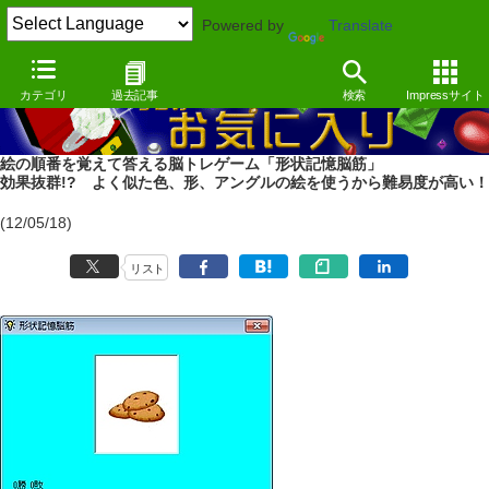
Powered by
Translate
カテゴリ
過去記事
検索
Impressサイト
絵の順番を覚えて答える脳トレゲーム「形状記憶脳筋」
効果抜群!? よく似た色、形、アングルの絵を使うから難易度が高い！
(12/05/18)
リスト