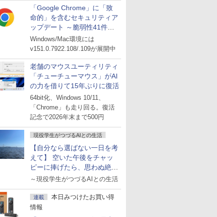
「Google Chrome」に「致
命的」を含むセキュリティア
ップデート ～脆弱性41件に
対処
Windows/Mac環境には
v151.0.7922.108/.109が展開中
老舗のマウスユーティリティ
「チューチューマウス」がAI
の力を借りて15年ぶりに復活
64bit化、Windows 10/11、
「Chrome」も走り回る。復活
記念で2026年末まで500円
現役学生がつづるAIとの生活
【自分なら選ばない一日を考
えて】 空いた午後をチャッ
ピーに捧げたら、思わぬ絶景
に出会った話
～現役学生がつづるAIとの生活
本日みつけたお買い得
連載
情報