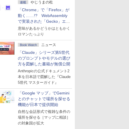
やじうまの杜
連載
「Chrome」で「Firefox」が
動く……!? WebAssembly
で実装された「Gecko」エン
ジン
意味があるかどうかはともかく
ロマンたっぷり
ニュース
Book Watch
「Claude」シリーズ第5世代
のプロンプトやモデルの選び
方を図解した書籍が無償公開
Anthropicの公式ドキュメント2
本を日本語で図解した『Claude
5世代 マスターガイド』
「Google マップ」でGemini
とのチャットで場所を探せる
機能が日本で提供開始
自然な会話形式で複雑な条件の
場所を探せる［マップに相談］
の対象国が拡大