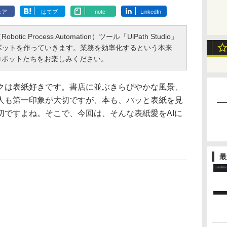
ェア
はてブ
note
LinkedIn
c Process Automation）ツール「UiPath Studio」
ボットを作っていきます。業務を効率化するという本来
ロボットたちをお楽しみください。
は表紙好きです。書店に並ぶきらびやかな風景、
人も第一印象が大切ですが、本も、パッと表紙を見
切ですよね。そこで、今回は、そんな表紙愛をAIに
。
最