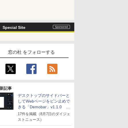
Special Site
窓の杜 をフォローする
新記事
デスクトップのサイドバーと
してWebページをピン止めで
きる「Demobar」v1.1.0 ほ
か
17件を掲載（8月7日のダイジェ
ストニュース）