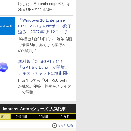
応した「Motorola edge 60」は
25％OFFの44,820円
「Windows 10 Enterprise
LTSC 2021」のサポート終了
迫る、2027年1月12日まで
～ESUは9月1日から販売
1年目は1台61米ドル、毎年倍額
で最長3年。あくまで移行へ
の“橋渡し”
無料版「ChatGPT」にも
「GPT-5.6 Luna」が開放、
テキストチャットは無制限へ
Plus/Proでも「GPT-5.6 Sol」
が強化、即答・熟考をスライダ
ーで調整
Impress Watchシリーズ 人気記事
時間
24時間
1週間
1カ月
もっと見る