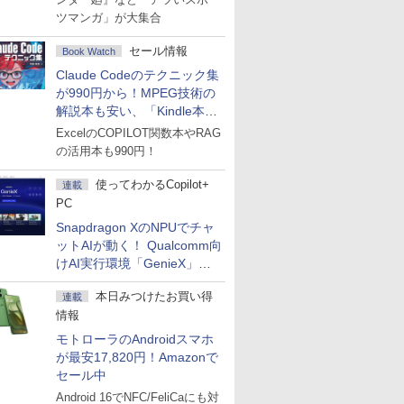
ツマンガ」が大集合
セール情報
Book Watch
Claude Codeのテクニック集
が990円から！MPEG技術の
解説本も安い、「Kindle本サ
マーセール」第2弾開始！
ExcelのCOPILOT関数本やRAG
の活用本も990円！
使ってわかるCopilot+
連載
PC
Snapdragon XのNPUでチャ
ットAIが動く！ Qualcomm向
けAI実行環境「GenieX」を
試してみた
本日みつけたお買い得
連載
情報
モトローラのAndroidスマホ
が最安17,820円！Amazonで
セール中
Android 16でNFC/FeliCaにも対