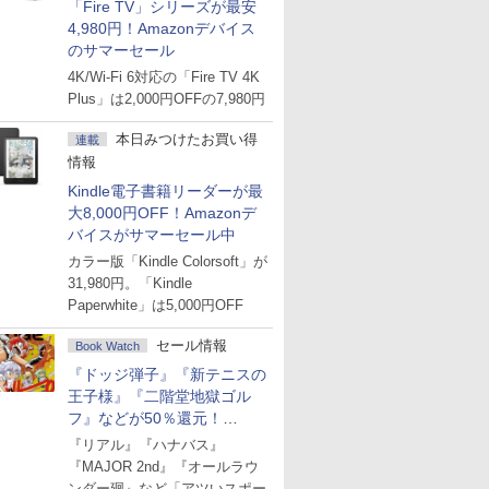
「Fire TV」シリーズが最安
4,980円！Amazonデバイス
のサマーセール
4K/Wi-Fi 6対応の「Fire TV 4K
Plus」は2,000円OFFの7,980円
本日みつけたお買い得
連載
情報
Kindle電子書籍リーダーが最
大8,000円OFF！Amazonデ
バイスがサマーセール中
カラー版「Kindle Colorsoft」が
31,980円。「Kindle
Paperwhite」は5,000円OFF
セール情報
Book Watch
『ドッジ弾子』『新テニスの
王子様』『二階堂地獄ゴル
フ』などが50％還元！
Amazonマンガ週末セール
『リアル』『ハナバス』
『MAJOR 2nd』『オールラウ
ンダー廻』など「アツいスポー