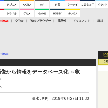
ndows
Office
Webブラウザー
脆弱性
ドキュメント
SNS
ndows
1
画像から情報をデータベース化 ～叡
巻
へ
清水 理史
2019年6月27日 11:30