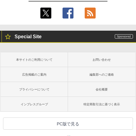
ション (32GB) 7インチディスプレイ、明
るさ自動調整、色調調節ライト、12週間
￥480
持続バッテリー、広告なし、メタリック
ブラック
1冊ですべて身につくHTML & CSSとWe
￥27,980
bデザイン入門講座［第2版］
Special Site
￥1,292
Amazon Kindle Paperwhite (16GB) 7イ
ンチディスプレイ、色調調節ライト、12
週間持続バッテリー、広告なし、ブラッ
本サイトのご利用について
お問い合わせ
ク
ClaudeCode いちばんやさしい 教科書:
非エンジニア 初心者 素人 でも安心 使い
￥22,980
方 マニュアル AI副業にもコンテンツ作成
広告掲載のご案内
編集部へのご連絡
にもKindle出版にも！ 非エンジニアのた
めのAIコーディング入門シリーズ
プライバシーについて
会社概要
Amazon Kindle Colorsoft | 16GBストレ
￥99
ージ、防水、7インチカラーディスプレ
イ、色調調節ライト、最大8週間持続バッ
インプレスグループ
特定商取引法に基づく表示
テリー、広告無し、ブラック (2025年発
売)
FM TOWNS ハイパー・カタログ: 本体ハ
ードウェア・市販ソフトウェアのパーフ
￥31,980
PC版で見る
ェクトリストと最新エミュレータ紹介
￥1,600