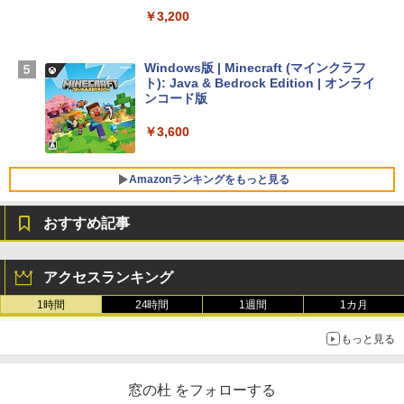
￥3,200
【Amazon.co.jp限定】 HP ノートパソコ
ン 15-fd 15.6インチ 16GBメモリ 512GB
SSD インテル Core 5
Windows版 | Minecraft (マインクラフ
ト): Java & Bedrock Edition | オンライ
￥129,800
ンコード版
￥3,600
FMV ノートパソコン WE1-K3 (MS 365 P
ersonal/Copilotキー搭載/Win 11/15.6型/
Core i5/16GB/SSD 512GB/ホワイト) FM
Amazonランキングをもっと見る
VWK3E15W_AZ
おすすめ記事
￥139,880
生成AIパスポート公式テキスト 第４版
Amazon Kindle - 目に優しい、かさばら
ない、大きな画面で読みやすい、6週間持
アクセスランキング
続バッテリー、6インチディスプレイ電子
￥1,766
書籍リーダー、マッチャ、16GB、広告な
1時間
24時間
1週間
1カ月
し
もっと見る
￥16,980
AIイラスト表現辞典: 思い通りの絵を引き
出す プロンプトの言葉 AI画像生成シリー
窓の杜 をフォローする
ズ (はぴーイラストLabo)
Kindle Paperwhite シグニチャーエディ