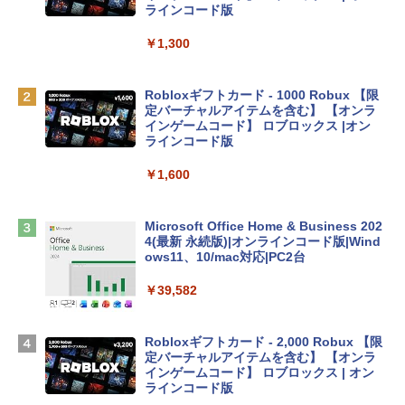
inaディスプレイ、8GBユニファイドメモ
ラインコード版
リ、512GB SSDストレージ、1080p Fac
eTime HDカメラ、Touch ID - インディ
￥1,300
ゴ
￥137,800
Robloxギフトカード - 1000 Robux 【限
定バーチャルアイテムを含む】 【オンラ
インゲームコード】 ロブロックス |オン
tomtoc 360°保護 15.6 16インチ パソコ
ラインコード版
ンケース Dell NEC Lavie ASUS HP dyna
book Lenovo対応
￥1,600
￥2,952
Microsoft Office Home & Business 202
4(最新 永続版)|オンラインコード版|Wind
Apple 2026 MacBook Air M5チップ搭載
ows11、10/mac対応|PC2台
13インチノートブック：AIとApple Intell
igence、13.6インチLiquid Retinaディ
￥39,582
スプレイ、16GBユニファイドメモリ、51
2GB SSDストレージ、12MPセンターフ
レームカメラ、日本語キーボード、Touc
Robloxギフトカード - 2,000 Robux 【限
h ID - ミッドナイト
定バーチャルアイテムを含む】 【オンラ
インゲームコード】 ロブロックス | オン
￥224,800
ラインコード版