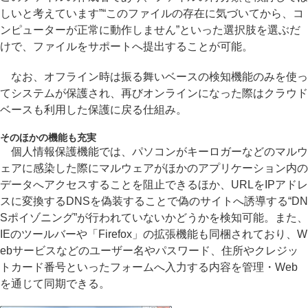
しいと考えています”“このファイルの存在に気づいてから、コ
ンピューターが正常に動作しません”といった選択肢を選ぶだ
けで、ファイルをサポートへ提出することが可能。
なお、オフライン時は振る舞いベースの検知機能のみを使っ
てシステムが保護され、再びオンラインになった際はクラウド
ベースも利用した保護に戻る仕組み。
そのほかの機能も充実
個人情報保護機能では、パソコンがキーロガーなどのマルウ
ェアに感染した際にマルウェアがほかのアプリケーション内の
データへアクセスすることを阻止できるほか、URLをIPアドレ
スに変換するDNSを偽装することで偽のサイトへ誘導する“DN
Sポイゾニング”が行われていないかどうかを検知可能。また、
IEのツールバーや「Firefox」の拡張機能も同梱されており、W
ebサービスなどのユーザー名やパスワード、住所やクレジッ
トカード番号といったフォームへ入力する内容を管理・Web
を通じて同期できる。