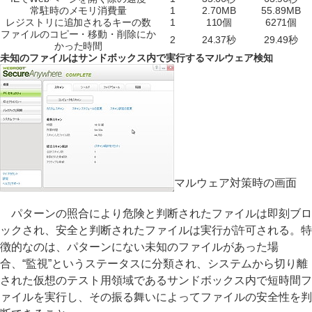
常駐時のメモリ消費量
1
2.70MB
55.89MB
レジストリに追加されるキーの数
1
110個
6271個
ファイルのコピー・移動・削除にか
2
24.37秒
29.49秒
かった時間
未知のファイルはサンドボックス内で実行するマルウェア検知
マルウェア対策時の画面
パターンの照合により危険と判断されたファイルは即刻ブロ
ックされ、安全と判断されたファイルは実行が許可される。特
徴的なのは、パターンにない未知のファイルがあった場
合、“監視”というステータスに分類され、システムから切り離
された仮想のテスト用領域であるサンドボックス内で短時間フ
ァイルを実行し、その振る舞いによってファイルの安全性を判