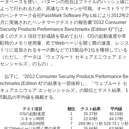
ータベースを使い、パターンの照合はファイルのハッシュ値に
よって行われるため、高速なスキャンが可能。オーストラリア
のベンチマーク会社PassMark Software Pty Ltd.により2012年2
月に実施されたベンチマークテストの報告書“2012 Consumer
Security Products Performance Benchmarks (Edition 4)”では、
多くのテスト項目で好成績を収めており、OSの起動速度や常
駐時のメモリ使用量、IEでWebページを開く際の速度、レジス
トリに追加されるキーの数などで15製品中1位を獲得している
（ただし、データは「ウェブルート セキュアエニウェア エッ
センシャルズ」のもの）。
以下に、“2012 Consumer Security Products Performance Be
nchmarks (Edition 4)”の結果を一部抜粋し、「ウェブルート セ
キュアエニウェア エッセンシャルズ」の順位とテスト結果、1
5製品の平均値を掲載する。
テスト項目
順位
テスト結果
平均値
OSの起動速度
1
26.37秒
36.15秒
スキャン時間
2
22.63秒
44.17秒
UIの表示時間
7
289.99ミリ秒
528.73ミリ秒
IEでWebページを開く際の速度
1
35.66秒
63.96秒