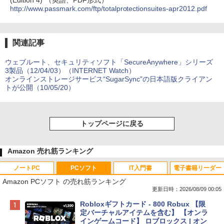
(Edition 4)”（英語、PDF形式）
http://www.passmark.com/ftp/totalprotectionsuites-apr2012.pdf
関連記事
ウェブルート、セキュリティソフト「SecureAnywhere」シリーズ
3製品（12/04/03）（INTERNET Watch）
オンラインストレージサービス“SugarSync”の日本語版クライアン
トが公開（10/05/20）
トップページに戻る
Amazon 売れ筋ランキング
ノートPC
PCソフト
IT入門書
電子書籍リーダー
Amazon PCソフト の売れ筋ランキング
更新日時：2026/08/09 00:05
Apple 2026 MacBook Neo A18 Proチッ
Robloxギフトカード - 800 Robux 【限
プ搭載13インチノートブック：AIとAppl
定バーチャルアイテムを含む】 【オンラ
e Intelligenceのために設計、Liquid Ret
インゲームコード】 ロブロックス | オン