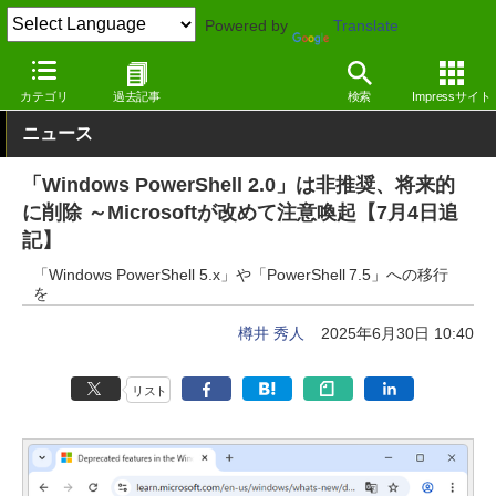
Powered by
Translate
窓の杜
システム・ファイル
システム
Windows
カテゴリ
過去記事
検索
Impressサイト
ニュース
「Windows PowerShell 2.0」は非推奨、将来的
に削除 ～Microsoftが改めて注意喚起【7月4日追
記】
「Windows PowerShell 5.x」や「PowerShell 7.5」への移行
を
樽井 秀人
2025年6月30日 10:40
リスト