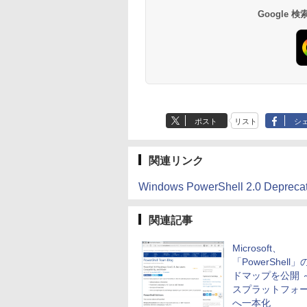
イ、色調調節ライ
葉 AI画像生成シリー
読みやすい、6週間
￥27,980
￥99
￥19,980
Google
ト、12週間持続バッ
ズ (はぴーイラスト
続バッテリー、6イ
テリー、広告なし、
Labo)
チディスプレイ電子
ブラック
書籍リーダー、ブラ
ック、16GB、広告
し
ポスト
リスト
シ
関連リンク
Windows PowerShell 2.0 Deprecat
関連記事
Microsoft、
「PowerShell
ドマップを公開 
スプラットフォ
へ一本化