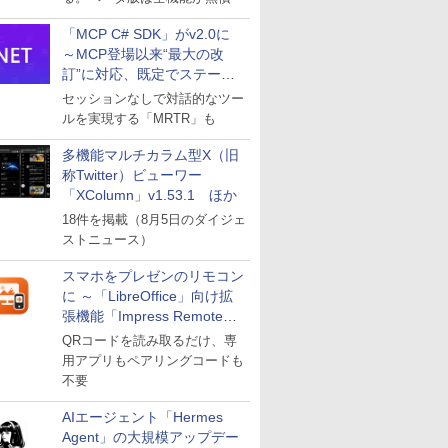
「MCP C# SDK」がv2.0に
～MCP登場以来“最大の改
訂”に対応、既定でステート
レスへ
セッションなしで対話的なツー
ルを実現する「MRTR」も
多機能マルチカラム型X（旧
称Twitter）ビューワー
「XColumn」v1.53.1 ほか
18件を掲載（8月5日のダイジェ
ストニュース）
スマホをプレゼンのリモコン
に ～「LibreOffice」向け拡
張機能「Impress Remote」
が公開
QRコードを読み取るだけ、専
用アプリもペアリングコードも
不要
AIエージェント「Hermes
Agent」の大規模アップデー