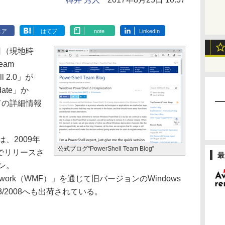
ェア
はてブ
note
LinkedIn
24日（現地時
eam
ll 2.0」が
pdate」か
ての詳細情報
」は、2009年
公式ブログ“PowerShell Team Blog”
形でリリースさ
最
ョン。
Framework（WMF）」を通じて旧バージョンのWindows
r 2003/2008へも出荷されている。