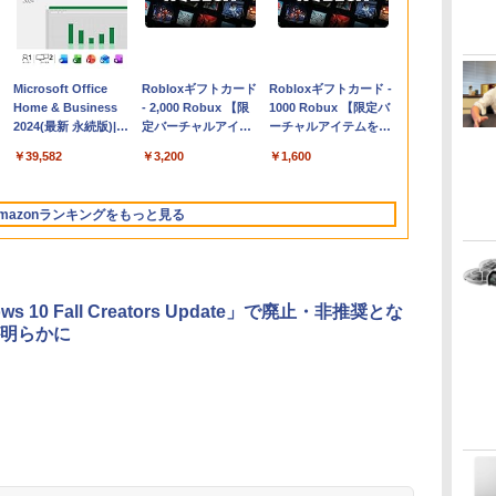
Apple 2026
Microsoft Office
【Amazon.co.jp限
Robloxギフトカード
FMV ノートパソコン
Robloxギフトカード -
コ
MacBook Air M5チ
Home & Business
定】 HP ノートパソ
- 2,000 Robux 【限
WE1-K3 (MS 365
1000 Robux 【限定バ
ップ搭載13インチノ
2024(最新 永続版)|オ
コン 15-fd 15.6イン
定バーチャルアイテ
Personal/Copilotキー
ーチャルアイテムを含
ートブック：AIと
ンラインコード
チ 16GBメモリ
ムを含む】 【オンラ
搭載/Win 11/15.6
む】 【オンラインゲー
￥331,701
￥39,582
￥129,800
￥3,200
￥119,800
￥1,600
Apple Intelligence、
版|Windows11、
512GB SSD インテ
インゲームコード】
型/Core i5/16GB/SSD
ムコード】 ロブロック
13.6インチLiquid
10/mac対応|PC2台
ル Core 5
ロブロックス | オン
512GB/ホワイト)
ス |オンラインコード
Retinaディスプレ
ラインコード版
FMVWK3E15W_AZ
版
mazonランキングをもっと見る
イ、24GBユニファイ
ドメモリ、1TB
SSD、12MPセンター
フレームカメラ、
Touch ID - スカイブ
ws 10 Fall Creators Update」で廃止・非推奨とな
ルー + 3年延長
明らかに
AppleCare+ for 13イ
ンチMacBook
Air(M5)|ダウンロー
ド版
ClaudeCode いちば
Kindle Paperwhite
FM TOWNS ハイパ
Amazon Kindle
1冊ですべて身につく
New Amazon Kindle
んやさしい 教科書:
シグニチャーエディ
ー・カタログ: 本体
Colorsoft | 16GBス
HTML & CSSとWebデ
Scribe Colorsoft | 11
非エンジニア 初心者
ション (32GB) 7イン
ハードウェア・市販
トレージ、防水、7イ
ザイン入門講座［第2
インチカラーディスプ