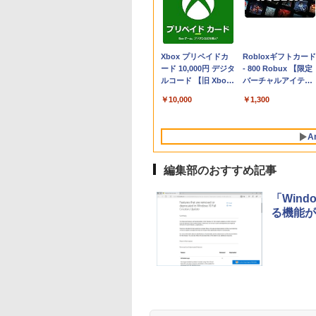
Apple 2026
Xbox プリペイドカ
tomtoc 360°保護
Robloxギフトカード
MacBook Neo A18
ード 10,000円 デジタ
15.6 16インチ パソ
- 800 Robux 【限定
Proチップ搭載13イ
ルコード 【旧 Xbox
ンケース Dell NEC
バーチャルアイテム
ンチノートブック：
ギフトカード】 [オン
Lavie ASUS HP
を含む】 【オンライ
￥137,800
￥10,000
￥2,952
￥1,300
AIとApple
ラインコード]
dynabook Lenovo
ンゲームコード】 ロ
Intelligenceのために
対応
ブロックス | オンラ
設計、Liquid Retina
インコード版
A
ディスプレイ、8GB
ユニファイドメモ
リ、512GB SSDスト
編集部のおすすめ記事
レージ、1080p
FaceTime HDカメ
「Windo
ラ、Touch ID - イン
る機能が
ディゴ
生成AIパスポート公
Amazon Kindle
AIイラスト表現辞典:
Amazon Kindle - 目
式テキスト 第４版
Paperwhite (16GB)
思い通りの絵を引き
に優しい、かさばら
7インチディスプレ
出す プロンプトの言
ない、大きな画面で
￥1,766