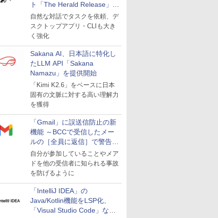
ト「The Herald Release」が
公開
自然な対話でタスクを依頼、デ
スクトップアプリ・CLIも大き
く強化
Sakana AI、日本語に特化し
たLLM API「Sakana
Namazu」を提供開始
「Kimi K2.6」をベースに日本
固有の文脈に対する高い理解力
を獲得
「Gmail」に誤送信防止の新
機能 ～BCCで受信したメー
ルの［全員に返信］で警告を
表示
自分が参加していることやメア
ドを他の受信者に知られる事故
を防げるように
「IntelliJ IDEA」の
Java/Kotlin機能をLSP化、
「Visual Studio Code」など