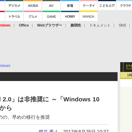
ndows
Office
Webブラウザー
脆弱性
ドキュメント
SNS
ndows
1
ll 2.0」は非推奨に ～「Windows 10
e」から
のの、早めの移行を推奨
樽井 秀人
2017年8月25日 10:37