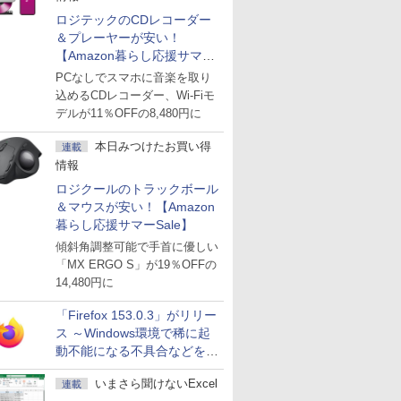
ロジテックのCDレコーダー
＆プレーヤーが安い！
【Amazon暮らし応援サマー
Sale】
PCなしでスマホに音楽を取り
込めるCDレコーダー、Wi-Fiモ
デルが11％OFFの8,480円に
本日みつけたお買い得
連載
情報
ロジクールのトラックボール
＆マウスが安い！【Amazon
暮らし応援サマーSale】
傾斜角調整可能で手首に優しい
「MX ERGO S」が19％OFFの
14,480円に
「Firefox 153.0.3」がリリー
ス ～Windows環境で稀に起
動不能になる不具合などを解
決
いまさら聞けないExcel
連載