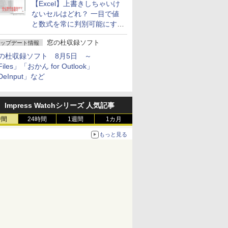
【Excel】上書きしちゃいけ
ないセルはどれ？ 一目で値
と数式を常に判別可能にする
方法
窓の杜収録ソフト
ップデート情報
の杜収録ソフト 8月5日 ～
iles」「おかん for Outlook」
DeInput」など
Impress Watchシリーズ 人気記事
時間
24時間
1週間
1カ月
もっと見る