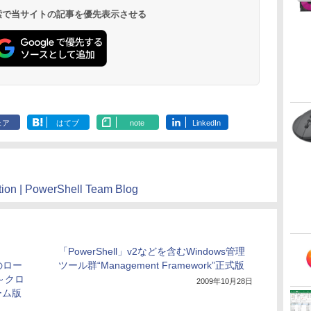
持
素人 でも安心 使い方
チディスプレイ、明
ソフトウェアのパー
ンチカラーディスプ
版］
レイ、64GBストレー
￥99
￥32,980
￥1,600
￥39,980
￥2,326
￥115,980
 検索で当サイトの記事を優先表示させる
ン
マニュアル AI副業に
るさ自動調整、色調
フェクトリストと最
レイ、色調調節ライ
ジ、ノート機能搭載、
もコンテンツ作成に
調節ライト、12週間
新エミュレータ紹介
ト、最大8週間持続バ
明るさ自動調整、色調
もKindle出版にも！
持続バッテリー、広
ッテリー、広告無
調節ライト、プレミア
な
非エンジニアのため
告なし、メタリック
し、ブラック (2025
ムペン付き、グラファ
のAIコーディング入
ブラック
年発売)
イト
門シリーズ
ェア
はてブ
note
LinkedIn
ion | PowerShell Team Blog
「PowerShell」v2などを含むWindows管理
」のロー
ツール群“Management Framework”正式版
～クロ
2009年10月28日
ーム版