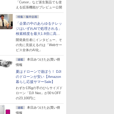
にも開放
「Cursor」など派生製品でも使
える拡張機能がプレビュー公開
特集・集中企画
「企業の中のあらゆるナレッ
ジはいずれAIで処理される」
検索精度を最大1.8倍に高め
た「GMO AI RAG」は無償の
開発責任者にインタビュー、そ
OSS版で「1社1RAG」を目
の先に見据えるのは「Webサー
指す
ビス全体のAI化」
本日みつけたお買い得
連載
情報
夏はドローンで遊ぼう！ DJI
のドローンが安い【Amazon
暮らし応援サマーSale】
わずか135gの手のひらサイズド
ローン「DJI Neo」が30％OFF
の23,100円に
本日みつけたお買い得
連載
情報