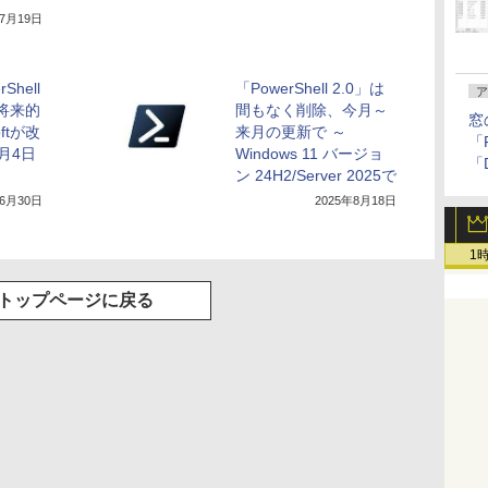
年7月19日
Shell
「PowerShell 2.0」は
ア
、将来的
間もなく削除、今月～
窓
oftが改
来月の更新で ～
「F
月4日
Windows 11 バージョ
「
ン 24H2/Server 2025で
年6月30日
2025年8月18日
1
トップページに戻る