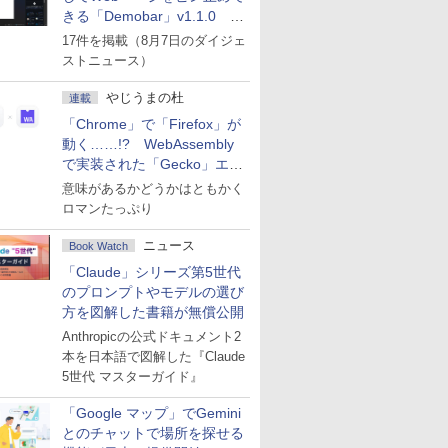
きる「Demobar」v1.1.0 ほ
か
17件を掲載（8月7日のダイジェ
ストニュース）
やじうまの杜
連載
「Chrome」で「Firefox」が
動く……!? WebAssembly
で実装された「Gecko」エン
ジン
意味があるかどうかはともかく
ロマンたっぷり
ニュース
Book Watch
「Claude」シリーズ第5世代
のプロンプトやモデルの選び
方を図解した書籍が無償公開
Anthropicの公式ドキュメント2
本を日本語で図解した『Claude
5世代 マスターガイド』
「Google マップ」でGemini
とのチャットで場所を探せる