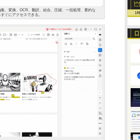
編集、変換、OCR、翻訳、結合、圧縮、一括処理、要約な
1
らすぐにアクセスできる。