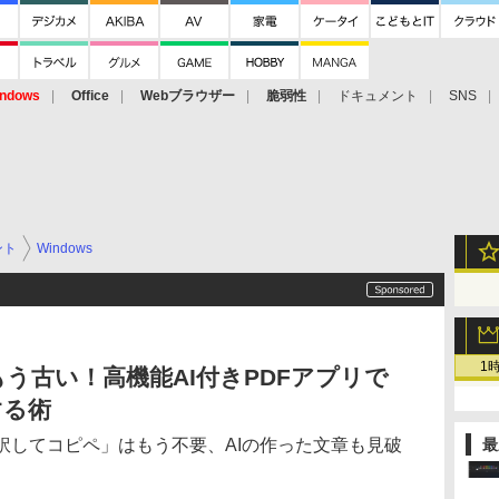
ndows
Office
Webブラウザー
脆弱性
ドキュメント
SNS
ント
Windows
1
もう古い！高機能AI付きPDFアプリで
する術
訳してコピペ」はもう不要、AIの作った文章も見破
最