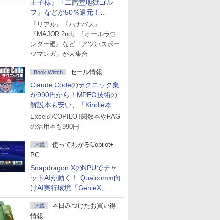
王子様』『二階堂地獄ゴル
フ』などが50％還元！
Amazonマンガ週末セール
『リアル』『ハナバス』
『MAJOR 2nd』『オールラウ
ンダー廻』など「アツいスポー
ツマンガ」が大集合
セール情報
Book Watch
Claude Codeのテクニック集
が990円から！MPEG技術の
解説本も安い、「Kindle本サ
マーセール」第2弾開始！
ExcelのCOPILOT関数本やRAG
の活用本も990円！
使ってわかるCopilot+
連載
PC
Snapdragon XのNPUでチャ
ットAIが動く！ Qualcomm向
けAI実行環境「GenieX」を
試してみた
本日みつけたお買い得
連載
情報