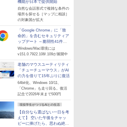
機能が日本で提供開始
自然な会話形式で複雑な条件の
場所を探せる［マップに相談］
の対象国が拡大
「Google Chrome」に「致
命的」を含むセキュリティア
ップデート ～脆弱性41件に
対処
Windows/Mac環境には
v151.0.7922.108/.109が展開中
老舗のマウスユーティリティ
「チューチューマウス」がAI
の力を借りて15年ぶりに復活
64bit化、Windows 10/11、
「Chrome」も走り回る。復活
記念で2026年末まで500円
現役学生がつづるAIとの生活
【自分なら選ばない一日を考
えて】 空いた午後をチャッ
ピーに捧げたら、思わぬ絶景