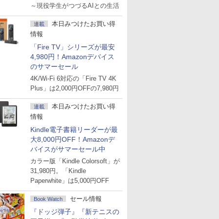
に出会った話
～現役学生がつづるAIとの生活
本日みつけたお買い得
連載
情報
「Fire TV」シリーズが最安
4,980円！Amazonデバイス
のサマーセール
4K/Wi-Fi 6対応の「Fire TV 4K
Plus」は2,000円OFFの7,980円
本日みつけたお買い得
連載
情報
Kindle電子書籍リーダーが最
大8,000円OFF！Amazonデ
バイスがサマーセール中
カラー版「Kindle Colorsoft」が
31,980円。「Kindle
Paperwhite」は5,000円OFF
セール情報
Book Watch
『ドッジ弾子』『新テニスの