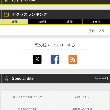
Robloxギフトカード - 800 Robux 【限
生成AIパスポート公式テキスト 第４版
Amazon Kindle - 目に優しい、かさばら
定バーチャルアイテムを含む】 【オンラ
ない、大きな画面で読みやすい、6週間持
アクセスランキング
インゲームコード】 ロブロックス | オン
続バッテリー、6インチディスプレイ電子
￥1,766
ラインコード版
書籍リーダー、マッチャ、16GB、広告な
1時間
24時間
1週間
1カ月
し
￥1,300
もっと見る
￥16,980
1冊ですべて身につくHTML & CSSとWe
bデザイン入門講座［第2版］
Robloxギフトカード - 1000 Robux 【限
窓の杜 をフォローする
定バーチャルアイテムを含む】 【オンラ
Kindle Paperwhite シグニチャーエディ
インゲームコード】 ロブロックス |オン
ション (32GB) 7インチディスプレイ、明
￥1,292
ラインコード版
るさ自動調整、色調調節ライト、12週間
持続バッテリー、広告なし、メタリック
ブラック
￥1,600
ClaudeCode いちばんやさしい 教科書:
￥27,980
非エンジニア 初心者 素人 でも安心 使い
方 マニュアル AI副業にもコンテンツ作成
Special Site
Robloxギフトカード - 2,000 Robux 【限
にもKindle出版にも！ 非エンジニアのた
定バーチャルアイテムを含む】 【オンラ
めのAIコーディング入門シリーズ
インゲームコード】 ロブロックス | オン
Amazon Kindle Paperwhite (16GB) 7イ
ラインコード版
ンチディスプレイ、色調調節ライト、12
￥99
週間持続バッテリー、広告なし、ブラッ
本サイトのご利用について
お問い合わせ
ク
￥3,200
￥22,980
AIイラスト表現辞典: 思い通りの絵を引き
広告掲載のご案内
編集部へのご連絡