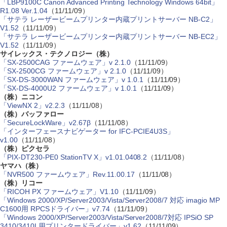
「LBP9100C Canon Advanced Printing Technology Windows 64bit」
R1.08 Ver.1.04
（11/11/09）
「サテラ レーザービームプリンター内蔵プリントサーバー NB-C2」
V1.52
（11/11/09）
「サテラ レーザービームプリンター内蔵プリントサーバー NB-EC2」
V1.52
（11/11/09）
サイレックス・テクノロジー（株）
「SX-2500CAG ファームウェア」v 2.1.0
（11/11/09）
「SX-2500CG ファームウェア」v 2.1.0
（11/11/09）
「SX-DS-3000WAN ファームウェア」v 1.0.1
（11/11/09）
「SX-DS-4000U2 ファームウェア」v 1.0.1
（11/11/09）
（株）ニコン
「ViewNX 2」v2.2.3
（11/11/08）
（株）バッファロー
「SecureLockWare」v2.67β
（11/11/08）
「インターフェースナビゲーター for IFC-PCIE4U3S」
v1.00
（11/11/08）
（株）ピクセラ
「PIX-DT230-PE0 StationTV X」v1.01.0408.2
（11/11/08）
ヤマハ（株）
「NVR500 ファームウェア」Rev.11.00.17
（11/11/08）
（株）リコー
「RICOH PX ファームウェア」V1.10
（11/11/09）
「Windows 2000/XP/Server2003/Vista/Server2008/7 対応 imagio MP
C1600用 RPCSドライバー」v7.74
（11/11/09）
「Windows 2000/XP/Server2003/Vista/Server2008/7対応 IPSiO SP
3410/3410L用プリンタードライバー」v1.62
（11/11/09）