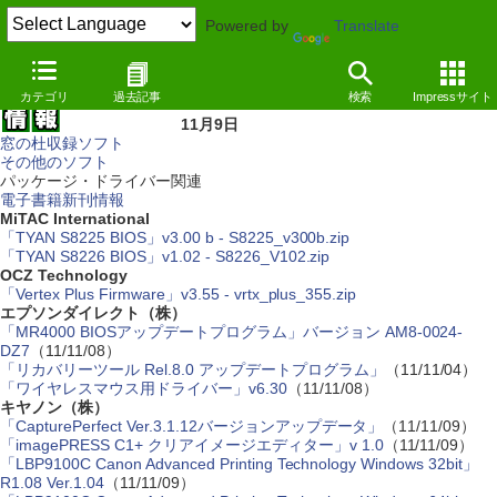
Powered by
Translate
カテゴリ
過去記事
検索
Impressサイト
11月9日
窓の杜収録ソフト
その他のソフト
パッケージ・ドライバー関連
電子書籍新刊情報
MiTAC International
「TYAN S8225 BIOS」v3.00 b - S8225_v300b.zip
「TYAN S8226 BIOS」v1.02 - S8226_V102.zip
OCZ Technology
「Vertex Plus Firmware」v3.55 - vrtx_plus_355.zip
エプソンダイレクト（株）
「MR4000 BIOSアップデートプログラム」バージョン AM8-0024-
DZ7
（11/11/08）
「リカバリーツール Rel.8.0 アップデートプログラム」
（11/11/04）
「ワイヤレスマウス用ドライバー」v6.30
（11/11/08）
キヤノン（株）
「CapturePerfect Ver.3.1.12バージョンアップデータ」
（11/11/09）
「imagePRESS C1+ クリアイメージエディター」v 1.0
（11/11/09）
「LBP9100C Canon Advanced Printing Technology Windows 32bit」
R1.08 Ver.1.04
（11/11/09）