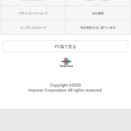
出す プロンプトの言葉 AI画像生成シリー
Microsoft Office Home & Business 202
ズ (はぴーイラストLabo)
4(最新 永続版)|オンラインコード版|Wind
プライバシーについて
会社概要
ows11、10/mac対応|PC2台
Amazon Kindle Colorsoft | 16GBストレ
￥480
ージ、防水、7インチカラーディスプレ
イ、色調調節ライト、最大8週間持続バッ
￥39,582
インプレスグループ
特定商取引法に基づく表示
テリー、広告無し、ブラック (2025年発
売)
FM TOWNS ハイパー・カタログ: 本体ハ
ードウェア・市販ソフトウェアのパーフ
Windows版 | Minecraft (マインクラフ
￥31,980
PC版で見る
ェクトリストと最新エミュレータ紹介
ト): Java & Bedrock Edition | オンライ
ンコード版
￥1,600
New Amazon Kindle Scribe Colorsoft |
￥3,600
11インチカラーディスプレイ、64GBスト
レージ、ノート機能搭載、明るさ自動調
整、色調調節ライト、プレミアムペン付
き、グラファイト
Copyright ©
2026
Impress Corporation. All rights reserved.
￥115,980