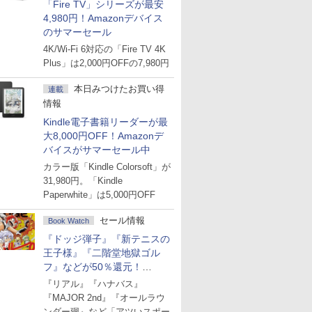
「Fire TV」シリーズが最安
4,980円！Amazonデバイス
のサマーセール
4K/Wi-Fi 6対応の「Fire TV 4K
Plus」は2,000円OFFの7,980円
本日みつけたお買い得
連載
情報
Kindle電子書籍リーダーが最
大8,000円OFF！Amazonデ
バイスがサマーセール中
カラー版「Kindle Colorsoft」が
31,980円。「Kindle
Paperwhite」は5,000円OFF
セール情報
Book Watch
『ドッジ弾子』『新テニスの
王子様』『二階堂地獄ゴル
フ』などが50％還元！
Amazonマンガ週末セール
『リアル』『ハナバス』
『MAJOR 2nd』『オールラウ
ンダー廻』など「アツいスポー