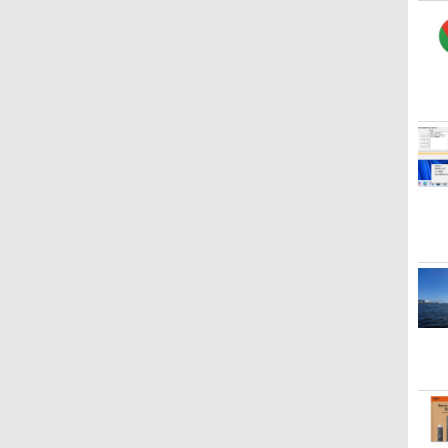
Microsoft Office
ClaudeCode いちばん
Kindle Paperwhite シ
Robloxギフトカード -
1冊ですべて身につく
Amazon Kindle
Windows版 | Minecraft
FM TOWNS ハイパー・
New Amazon Kindle
Home & Business
やさしい 教科書: 非エ
グニチャーエディショ
2,000 Robux 【限定バ
HTML & CSSとWebデ
Colorsoft | 16GBスト
(マインクラフト): Java &
カタログ: 本体ハードウ
Scribe Colorsoft | 11イ
2024(最新 永続版)|オン
ンジニア 初心者 素人
ン (32GB) 7インチディ
ーチャルアイテムを含
ザイン入門講座［第2
レージ、防水、7インチ
Bedrock Edition | オンラ
ェア・市販ソフトウェア
ンチカラーディスプレ
ラインコード
でも安心 使い方 マニュ
スプレイ、明るさ自動
む】 【オンラインゲー
版］
カラーディスプレイ、
インコード版
のパーフェクトリストと
イ、64GBストレージ、
￥39,582
￥99
￥27,980
￥3,200
￥1,292
￥31,980
￥3,600
￥1,600
￥115,980
版|Windows11、
アル AI副業にもコンテ
調整、色調調節ライ
ムコード】 ロブロック
色調調節ライト、最大8
最新エミュレータ紹介
ノート機能搭載、明るさ
10/mac対応|PC2台
ンツ作成にもKindle出
ト、12週間持続バッテ
ス | オンラインコード
週間持続バッテリー、
自動調整、色調調節ライ
版にも！ 非エンジニア
リー、広告なし、メタ
版
広告無し、ブラック
ト、プレミアムペン付
のためのAIコーディン
リックブラック
(2025年発売)
き、グラファイト
グ入門シリーズ