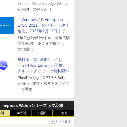
応した「Motorola edge 60」は
25％OFFの44,820円
「Windows 10 Enterprise
LTSC 2021」のサポート終了
迫る、2027年1月12日まで
～ESUは9月1日から販売
1年目は1台61米ドル、毎年倍額
で最長3年。あくまで移行へ
の“橋渡し”
無料版「ChatGPT」にも
「GPT-5.6 Luna」が開放、
テキストチャットは無制限へ
Plus/Proでも「GPT-5.6 Sol」
が強化、即答・熟考をスライダ
ーで調整
Impress Watchシリーズ 人気記事
時間
24時間
1週間
1カ月
もっと見る