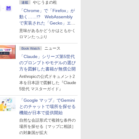
やじうまの杜
連載
「Chrome」で「Firefox」が
動く……!? WebAssembly
で実装された「Gecko」エン
ジン
意味があるかどうかはともかく
ロマンたっぷり
ニュース
Book Watch
「Claude」シリーズ第5世代
のプロンプトやモデルの選び
方を図解した書籍が無償公開
Anthropicの公式ドキュメント2
本を日本語で図解した『Claude
5世代 マスターガイド』
「Google マップ」でGemini
とのチャットで場所を探せる
機能が日本で提供開始
自然な会話形式で複雑な条件の
場所を探せる［マップに相談］
の対象国が拡大