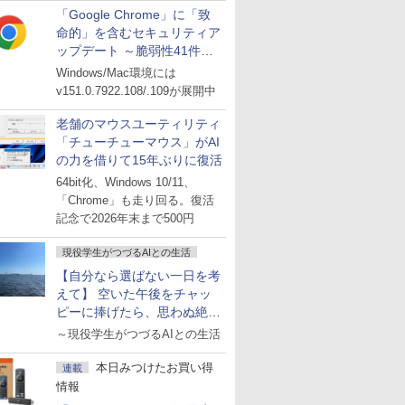
「Google Chrome」に「致
命的」を含むセキュリティア
ップデート ～脆弱性41件に
対処
Windows/Mac環境には
v151.0.7922.108/.109が展開中
老舗のマウスユーティリティ
「チューチューマウス」がAI
の力を借りて15年ぶりに復活
64bit化、Windows 10/11、
「Chrome」も走り回る。復活
記念で2026年末まで500円
現役学生がつづるAIとの生活
【自分なら選ばない一日を考
えて】 空いた午後をチャッ
ピーに捧げたら、思わぬ絶景
に出会った話
～現役学生がつづるAIとの生活
本日みつけたお買い得
連載
情報