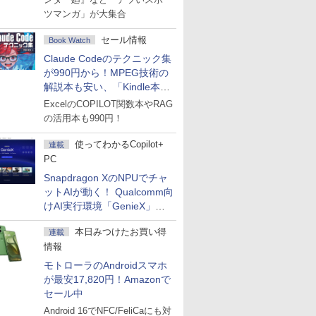
ツマンガ」が大集合
セール情報
Book Watch
Claude Codeのテクニック集
が990円から！MPEG技術の
解説本も安い、「Kindle本サ
マーセール」第2弾開始！
ExcelのCOPILOT関数本やRAG
の活用本も990円！
使ってわかるCopilot+
連載
PC
Snapdragon XのNPUでチャ
ットAIが動く！ Qualcomm向
けAI実行環境「GenieX」を
試してみた
本日みつけたお買い得
連載
情報
モトローラのAndroidスマホ
が最安17,820円！Amazonで
セール中
Android 16でNFC/FeliCaにも対