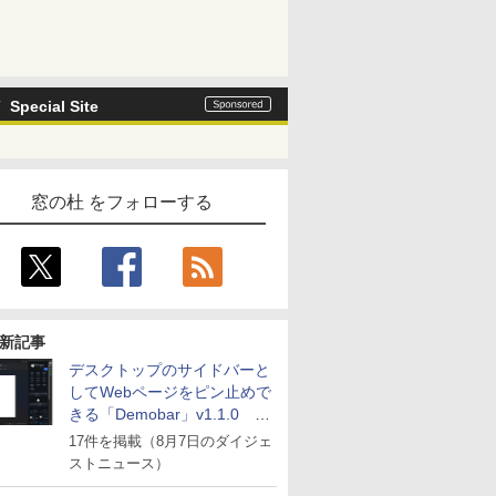
Special Site
窓の杜 をフォローする
新記事
デスクトップのサイドバーと
してWebページをピン止めで
きる「Demobar」v1.1.0 ほ
か
17件を掲載（8月7日のダイジェ
ストニュース）