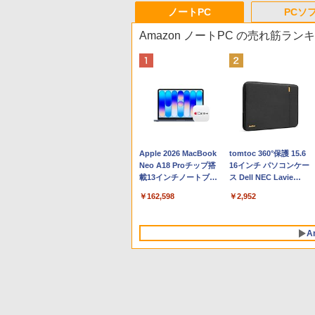
ノートPC
PCソ
Amazon ノートPC の売れ筋ラン
Apple 2026 MacBook
tomtoc 360°保護 15.6
Neo A18 Proチップ搭
16インチ パソコンケー
載13インチノートブッ
ス Dell NEC Lavie
ク：AIとApple
ASUS HP dynabook
￥162,598
￥2,952
Intelligence、Liquid
Lenovo対応
Retinaディスプレイ、
8GBメモリ、512GB
A
SSD、1080p FaceTime
HDカメラ、Touch ID -
インディゴ + 3年延長
AppleCare+ for 13イン
チMacBook Neo(A18
Pro)|ダウンロード版