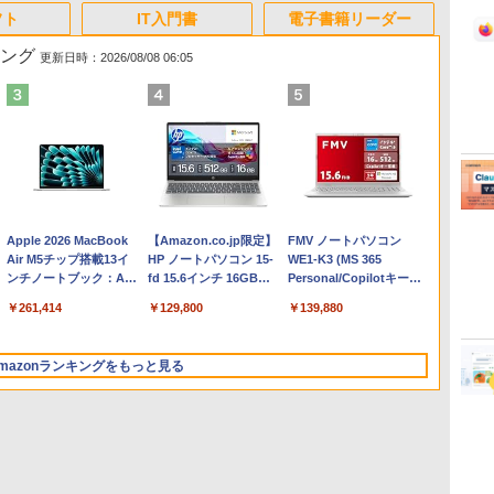
フト
IT入門書
電子書籍リーダー
キング
更新日時：2026/08/08 06:05
Apple 2026 MacBook
【Amazon.co.jp限定】
FMV ノートパソコン
Air M5チップ搭載13イ
HP ノートパソコン 15-
WE1-K3 (MS 365
ンチノートブック：AI
fd 15.6インチ 16GBメ
Personal/Copilotキー搭
とApple Intelligence、
モリ 512GB SSD イン
載/Win 11/15.6型/Core
￥261,414
￥129,800
￥139,880
13.6インチLiquid
テル Core 5
i5/16GB/SSD 512GB/ホ
Retinaディスプレイ、
ワイト)
16GBユニファイドメモ
FMVWK3E15W_AZ
mazonランキングをもっと見る
リ、1TB SSDストレー
ジ、12MPセンターフレ
ームカメラ、日本語キ
ーボード、Touch ID -
シルバー