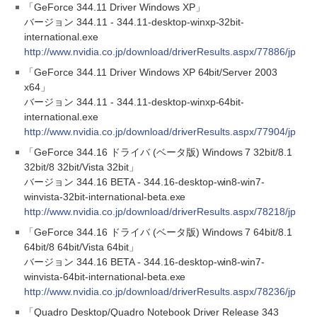
「GeForce 344.11 Driver Windows XP」
バージョン 344.11 - 344.11-desktop-winxp-32bit-
international.exe
http://www.nvidia.co.jp/download/driverResults.aspx/77886/jp
「GeForce 344.11 Driver Windows XP 64bit/Server 2003
x64」
バージョン 344.11 - 344.11-desktop-winxp-64bit-
international.exe
http://www.nvidia.co.jp/download/driverResults.aspx/77904/jp
「GeForce 344.16 ドライバ (ベータ版) Windows 7 32bit/8.1
32bit/8 32bit/Vista 32bit」
バージョン 344.16 BETA - 344.16-desktop-win8-win7-
winvista-32bit-international-beta.exe
http://www.nvidia.co.jp/download/driverResults.aspx/78218/jp
「GeForce 344.16 ドライバ (ベータ版) Windows 7 64bit/8.1
64bit/8 64bit/Vista 64bit」
バージョン 344.16 BETA - 344.16-desktop-win8-win7-
winvista-64bit-international-beta.exe
http://www.nvidia.co.jp/download/driverResults.aspx/78236/jp
「Quadro Desktop/Quadro Notebook Driver Release 343