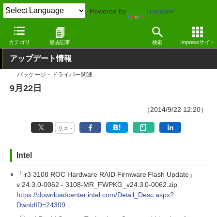
Powered by
Translate
窓の杜
その他の話題
トピック
アップデート
カテゴリ
過去記事
検索
Impressサイト
アップデート情報
パッケージ・ドライバー関連
9月22日
（2014/9/22 12:20）
リスト
Intel
「ir3 3108 ROC Hardware RAID Firmware Flash Update」
v 24.3.0-0062 - 3108-MR_FWPKG_v24.3.0-0062.zip
https://downloadcenter.intel.com/Detail_Desc.aspx?
DwnldID=24309