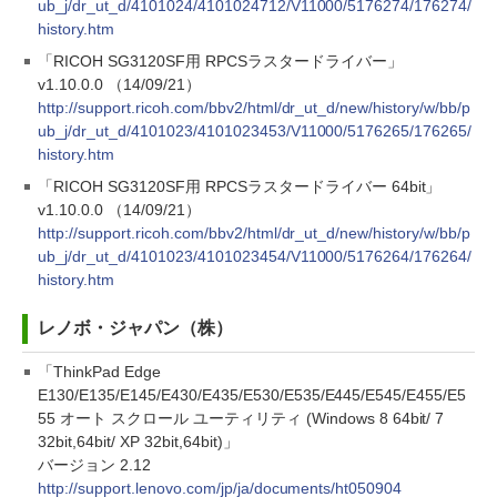
ub_j/dr_ut_d/4101024/4101024712/V11000/5176274/176274/
history.htm
「RICOH SG3120SF用 RPCSラスタードライバー」
v1.10.0.0 （14/09/21）
http://support.ricoh.com/bbv2/html/dr_ut_d/new/history/w/bb/p
ub_j/dr_ut_d/4101023/4101023453/V11000/5176265/176265/
history.htm
「RICOH SG3120SF用 RPCSラスタードライバー 64bit」
v1.10.0.0 （14/09/21）
http://support.ricoh.com/bbv2/html/dr_ut_d/new/history/w/bb/p
ub_j/dr_ut_d/4101023/4101023454/V11000/5176264/176264/
history.htm
レノボ・ジャパン（株）
「ThinkPad Edge
E130/E135/E145/E430/E435/E530/E535/E445/E545/E455/E5
55 オート スクロール ユーティリティ (Windows 8 64bit/ 7
32bit,64bit/ XP 32bit,64bit)」
バージョン 2.12
http://support.lenovo.com/jp/ja/documents/ht050904