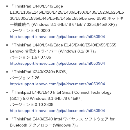
「ThinkPad L440/L540/Edge
E130/E135/E145/E420/E425/E430/E430c/E435/E520/E525/E5
30/E530c/E535/E445/E545/E455/E555/Lenovo B590 ホットキ
ー機能統合 (Windows 8.1 64bit/ 8 64bit/ 7 32bit,64bit/ XP)」
バージョン 5.41.0000
http://support.lenovo.com/jp/ja/documents/ht050904
「ThinkPad L440/L540/Edge E145/E440/E540/E455/E555
Lenovo 省電力ドライバー (Windows 8.1/ 8/ 7)」
バージョン 1.67.07.06
http://support.lenovo.com/jp/ja/documents/ht050904
「ThinkPad X240/X240s BIOS」
バージョン 2.26
http://support.lenovo.com/jp/ja/documents/ht050904
「Thinkpad L440/L540 Intel Smart Connect Technology
(iSCT) 5.0 Windows 8.1 64bit/8 64bit/7」
バージョン 5.0.10.2808
http://support.lenovo.com/jp/ja/documents/ht050904
「ThinkPad E440/E540 Intel ワイヤレス ソフトウェア for
Bluetooth テクノロジー(Windows 7)」