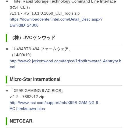
「Intel Rapid Storage Technology Command Line Interface
(RST CLI)」
v13.1 - RST13.1.0.1058_CLI_Tools.zip
https://downloadcenter.intel.com/Detail_Desc.aspx?
DwnldID=24308
（株）JVCケンウッド
「U494BT/U494 ファームウェア」
（14/09/19）
http://www2.jvckenwood.com/faq/ce/1din/firmware/14entrybt.h
tml
Micro-Star International
「X99S GAMING 9 AC BIOS」
v 1.2 - 7882v12.zip
http://www.msi.com/support/mb/X99S-GAMING-9-
AC.html#down-bios
NETGEAR