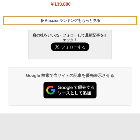
￥139,880
Amazonランキングをもっと見る
窓の杜をいいね・フォローして最新記事をチ
ェック！
Robloxギフトカード - 800 Robux 【限
生成AIパスポート公式テキスト 第４版
Amazon Kindle Paperwhite (16GB) 7イ
定バーチャルアイテムを含む】 【オンラ
ンチディスプレイ、色調調節ライト、12
インゲームコード】 ロブロックス | オン
週間持続バッテリー、広告なし、ブラッ
￥1,766
ラインコード版
ク
￥1,300
￥22,980
Google 検索で当サイトの記事を優先表示させる
AIイラスト表現辞典: 思い通りの絵を引き
出す プロンプトの言葉 AI画像生成シリー
Microsoft Office Home & Business 202
Amazon Kindle - 目に優しい、かさばら
ズ (はぴーイラストLabo)
4(最新 永続版)|オンラインコード版|Wind
ない、大きな画面で読みやすい、6週間持
ows11、10/mac対応|PC2台
続バッテリー、6インチディスプレイ電子
書籍リーダー、ブラック、16GB、広告な
￥480
し
￥39,582
￥16,980
ClaudeCode いちばんやさしい 教科書:
非エンジニア 初心者 素人 でも安心 使い
Robloxギフトカード - 2,000 Robux 【限
方 マニュアル AI副業にもコンテンツ作成
定バーチャルアイテムを含む】 【オンラ