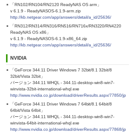
「RN102/RN104/RN2120 ReadyNAS OS arm」
v 6.1.9 - ReadyNASOS-6.1.9-arm.zip
http://kb.netgear.com/app/answers/detail/a_id/25636/
「RN312/RN314/RN316/RN516/RN716x/RN3220/RN4220
ReadyNAS OS x86」
v 6.1.9 - ReadyNASOS-6.1.9-x86_64.zip
http://kb.netgear.com/app/answers/detail/a_id/25636/
NVIDIA
「GeForce 344.11 Driver Windows 7 32bit/8.1 32bit/8
32bit/Vista 32bit」
バージョン 344.11 WHQL - 344.11-desktop-win8-win7-
winvista-32bit-international-whql.exe
http://www.nvidia.co.jp/download/driverResults.aspx/77850/jp
「GeForce 344.11 Driver Windows 7 64bit/8.1 64bit/8
64bit/Vista 64bit」
バージョン 344.11 WHQL - 344.11-desktop-win8-win7-
winvista-64bit-international-whql.exe
http://www.nvidia.co.jp/download/driverResults.aspx/77868/jp