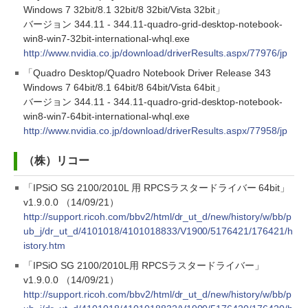
Windows 7 32bit/8.1 32bit/8 32bit/Vista 32bit」
バージョン 344.11 - 344.11-quadro-grid-desktop-notebook-
win8-win7-32bit-international-whql.exe
http://www.nvidia.co.jp/download/driverResults.aspx/77976/jp
「Quadro Desktop/Quadro Notebook Driver Release 343
Windows 7 64bit/8.1 64bit/8 64bit/Vista 64bit」
バージョン 344.11 - 344.11-quadro-grid-desktop-notebook-
win8-win7-64bit-international-whql.exe
http://www.nvidia.co.jp/download/driverResults.aspx/77958/jp
（株）リコー
「IPSiO SG 2100/2010L 用 RPCSラスタードライバー 64bit」
v1.9.0.0 （14/09/21）
http://support.ricoh.com/bbv2/html/dr_ut_d/new/history/w/bb/p
ub_j/dr_ut_d/4101018/4101018833/V1900/5176421/176421/h
istory.htm
「IPSiO SG 2100/2010L用 RPCSラスタードライバー」
v1.9.0.0 （14/09/21）
http://support.ricoh.com/bbv2/html/dr_ut_d/new/history/w/bb/p